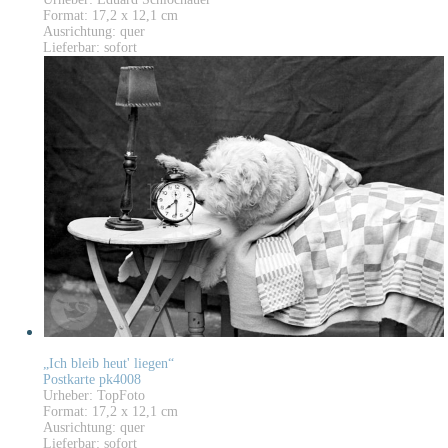
Format: 17,2 x 12,1 cm
Ausrichtung: quer
Lieferbar: sofort
„Ich bleib heut' liegen“
Postkarte pk4008
Urheber: TopFoto
Format: 17,2 x 12,1 cm
Ausrichtung: quer
Lieferbar: sofort