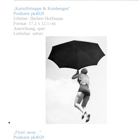
„Kartoffelsuppe & Kniebeugen“
Postkarte pk4028
Urheber: Herbert Hoffmann
Format: 17,2 x 12,1 cm
Ausrichtung: quer
Lieferbar: sofort
„Flyin' away...“
Postkarte pk4029