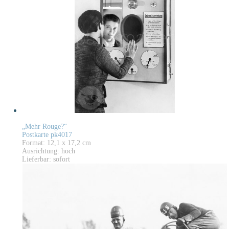
„Mehr Rouge?“
Postkarte pk4017
Format: 12,1 x 17,2 cm
Ausrichtung: hoch
Lieferbar: sofort