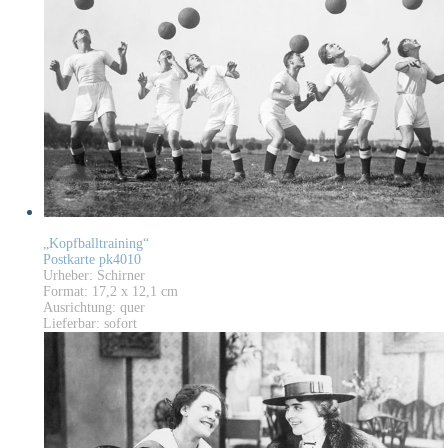
„Kopfballtraining“
Postkarte pk4010
Urheber: Schirner
Format: 17,2 x 12,1 cm
Ausrichtung: quer
Lieferbar: sofort