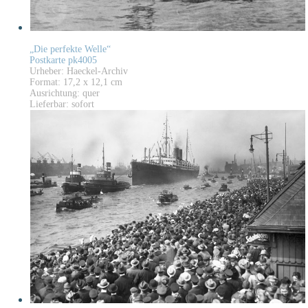
„Die perfekte Welle“
Postkarte pk4005
Urheber: Haeckel-Archiv
Format: 17,2 x 12,1 cm
Ausrichtung: quer
Lieferbar: sofort