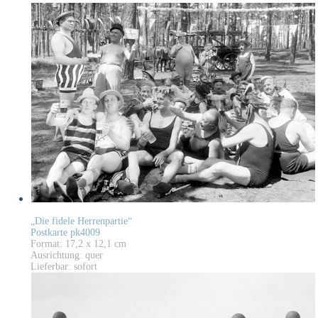
„Die fidele Herrenpartie“
Postkarte pk4009
Format: 17,2 x 12,1 cm
Ausrichtung: quer
Lieferbar: sofort