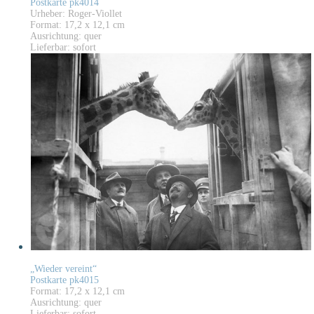
Postkarte pk4014
Urheber: Roger-Viollet
Format: 17,2 x 12,1 cm
Ausrichtung: quer
Lieferbar: sofort
„Wieder vereint“
Postkarte pk4015
Format: 17,2 x 12,1 cm
Ausrichtung: quer
Lieferbar: sofort