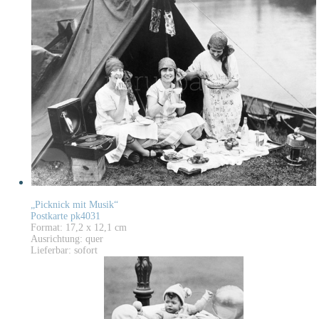
„Picknick mit Musik“
Postkarte pk4031
Format: 17,2 x 12,1 cm
Ausrichtung: quer
Lieferbar: sofort