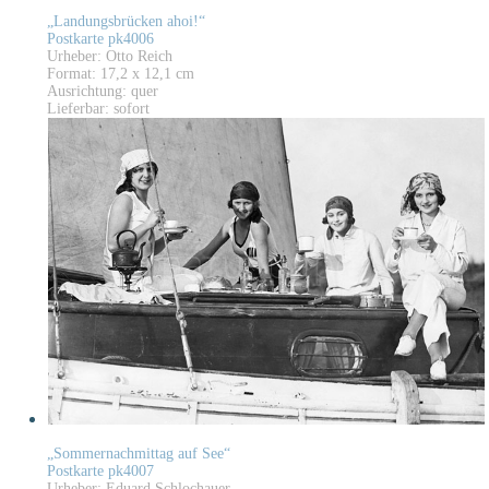
„Landungsbrücken ahoi!“
Postkarte pk4006
Urheber: Otto Reich
Format: 17,2 x 12,1 cm
Ausrichtung: quer
Lieferbar: sofort
„Sommernachmittag auf See“
Postkarte pk4007
Urheber: Eduard Schlochauer