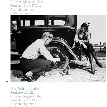
Urheber: Madame d'Ora
Format: 12,1 x 17,2 cm
Ausrichtung: hoch
Lieferbar: sofort
„Für Dich tu ich alles!“
Postkarte pk4022
Urheber: Roger-Viollet
Format: 17,2 x 12,1 cm
Ausrichtung: quer