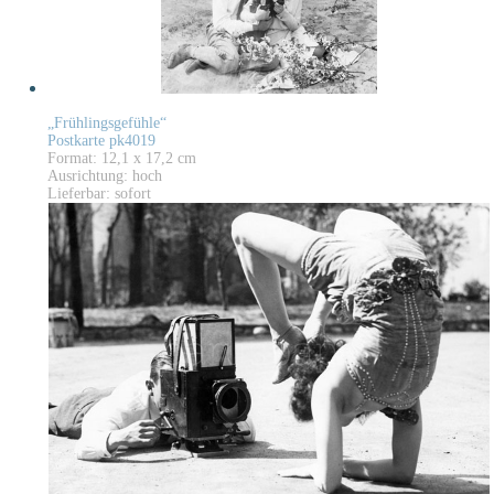
„Frühlingsgefühle“
Postkarte pk4019
Format: 12,1 x 17,2 cm
Ausrichtung: hoch
Lieferbar: sofort