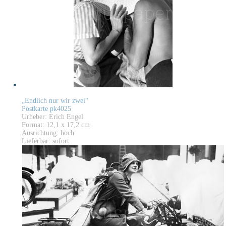
„Endlich nur wir zwei“
Postkarte pk4025
Urheber: Erich Engel
Format: 12,1 x 17,2 cm
Ausrichtung: hoch
Lieferbar: sofort