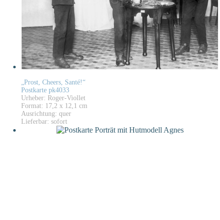
„Prost, Cheers, Santé!“
Postkarte pk4033
Urheber: Roger-Viollet
Format: 17,2 x 12,1 cm
Ausrichtung: quer
Lieferbar: sofort