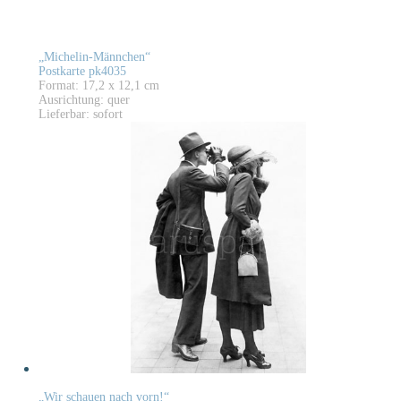
„Michelin-Männchen“
Postkarte pk4035
Format: 17,2 x 12,1 cm
Ausrichtung: quer
Lieferbar: sofort
„Wir schauen nach vorn!“