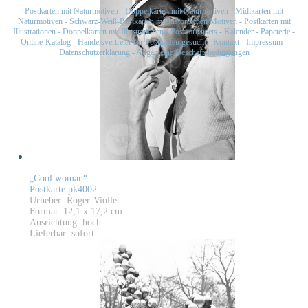
Postkarten mit Naturmotiven
-
Doppelkarten mit Naturmotiven
-
Midikarten mit
Naturmotiven
-
Schwarz-Weiß-Postkarten mit historischen Motiven
-
Postkarten mit
Illustrationen
-
Doppelkarten mit Illustrationen
-
Postkartensets
-
Kalender
-
Papeterie
-
Online-Katalog
-
Handelsvertreter für Postkarten gesucht
-
Kontakt
-
Impressum
-
Datenschutzerklärung
-
Allgemeine Geschäftsbedingungen
„Cool woman“
Postkarte pk4002
Urheber: Roger-Viollet
Format: 12,1 x 17,2 cm
Ausrichtung: hoch
Lieferbar: sofort