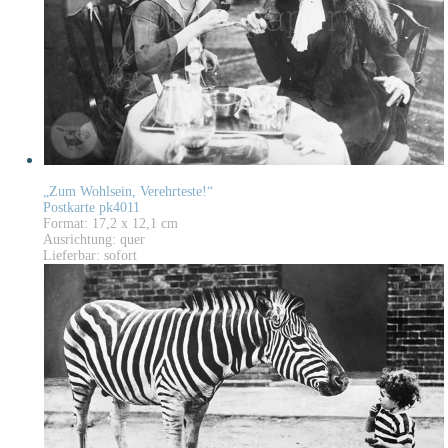
„Zum Wohlsein, Verehrteste!“
Postkarte pk4011
Format: 17,2 x 12,1 cm
Ausrichtung: quer
Lieferbar: sofort