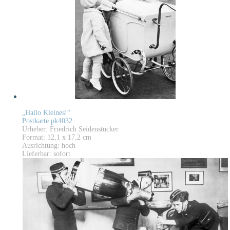
„Hallo Kleines!“
Postkarte pk4032
Urheber: Friedrich Seidenstücker
Format: 12,1 x 17,2 cm
Ausrichtung: hoch
Lieferbar: sofort