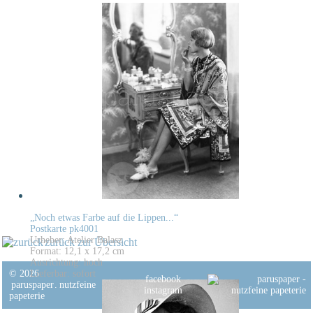
„Noch etwas Farbe auf die Lippen...“
Postkarte pk4001
Urheber: Atelier Balasz
zurück zur Übersicht
Format: 12,1 x 17,2 cm
Ausrichtung: hoch
© 2026
Lieferbar: sofort
facebook
paruspaper
.
nutzfeine
instagram
papeterie