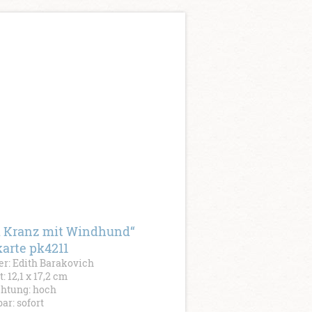
u Kranz mit Windhund“
karte pk4211
r: Edith Barakovich
: 12,1 x 17,2 cm
chtung: hoch
bar: sofort