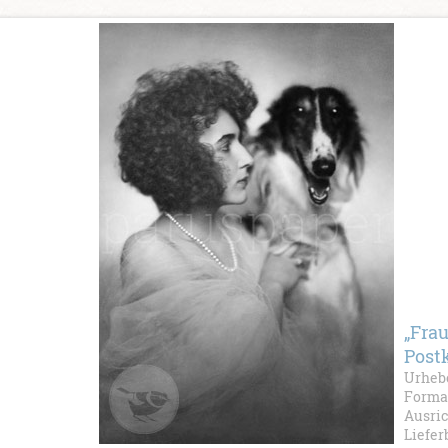
„Fra
Post
Urhebe
Format
Ausri
Liefer