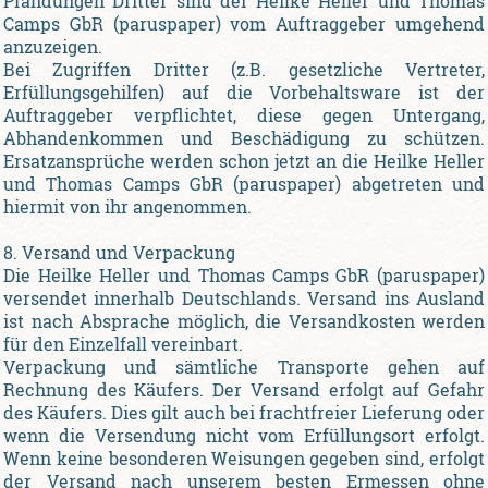
Pfändungen Dritter sind der Heilke Heller und Thomas
Camps GbR (paruspaper) vom Auftraggeber umgehend
anzuzeigen.
Bei Zugriffen Dritter (z.B. gesetzliche Vertreter,
Erfüllungsgehilfen) auf die Vorbehaltsware ist der
Auftraggeber verpflichtet, diese gegen Untergang,
Abhandenkommen und Beschädigung zu schützen.
Ersatzansprüche werden schon jetzt an die Heilke Heller
und Thomas Camps GbR (paruspaper) abgetreten und
hiermit von ihr angenommen.
8. Versand und Verpackung
Die Heilke Heller und Thomas Camps GbR (paruspaper)
versendet innerhalb Deutschlands. Versand ins Ausland
ist nach Absprache möglich, die Versandkosten werden
für den Einzelfall vereinbart.
Verpackung und sämtliche Transporte gehen auf
Rechnung des Käufers. Der Versand erfolgt auf Gefahr
des Käufers. Dies gilt auch bei frachtfreier Lieferung oder
wenn die Versendung nicht vom Erfüllungsort erfolgt.
Wenn keine besonderen Weisungen gegeben sind, erfolgt
der Versand nach unserem besten Ermessen ohne