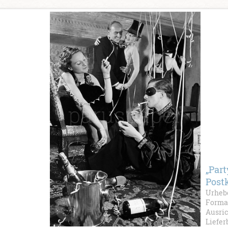
„Part
Post
Urhebe
Format
Ausri
Liefer