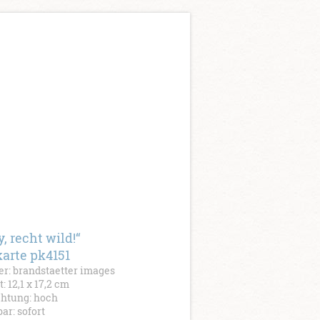
y, recht wild!“
karte pk4151
r: brandstaetter images
: 12,1 x 17,2 cm
chtung: hoch
bar: sofort