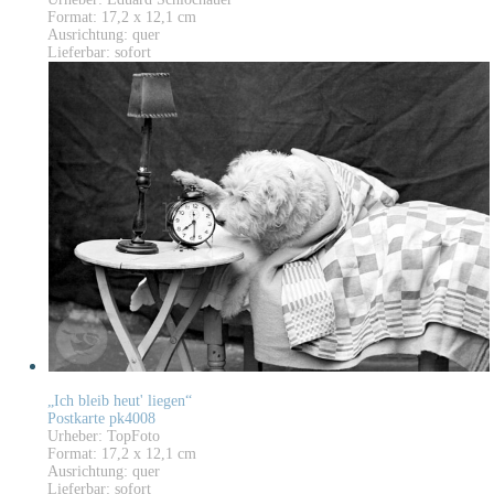
Format: 17,2 x 12,1 cm
Ausrichtung: quer
Lieferbar: sofort
„Ich bleib heut' liegen“
Postkarte pk4008
Urheber: TopFoto
Format: 17,2 x 12,1 cm
Ausrichtung: quer
Lieferbar: sofort