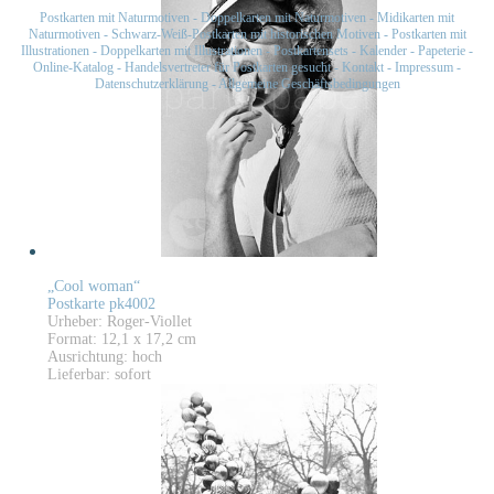
Postkarten mit Naturmotiven
-
Doppelkarten mit Naturmotiven
-
Midikarten mit
Naturmotiven
-
Schwarz-Weiß-Postkarten mit historischen Motiven
-
Postkarten mit
Illustrationen
-
Doppelkarten mit Illustrationen
-
Postkartensets
-
Kalender
-
Papeterie
-
Online-Katalog
-
Handelsvertreter für Postkarten gesucht
-
Kontakt
-
Impressum
-
Datenschutzerklärung
-
Allgemeine Geschäftsbedingungen
„Cool woman“
Postkarte pk4002
Urheber: Roger-Viollet
Format: 12,1 x 17,2 cm
Ausrichtung: hoch
Lieferbar: sofort