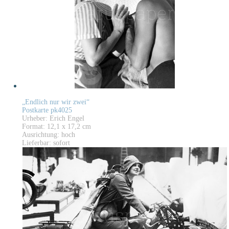
„Endlich nur wir zwei“
Postkarte pk4025
Urheber: Erich Engel
Format: 12,1 x 17,2 cm
Ausrichtung: hoch
Lieferbar: sofort