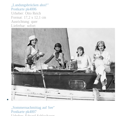
„Landungsbrücken ahoi!“
Postkarte pk4006
Urheber: Otto Reich
Format: 17,2 x 12,1 cm
Ausrichtung: quer
Lieferbar: sofort
„Sommernachmittag auf See“
Postkarte pk4007
Urheber: Eduard Schlochauer