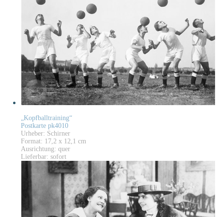
„Kopfballtraining“
Postkarte pk4010
Urheber: Schirner
Format: 17,2 x 12,1 cm
Ausrichtung: quer
Lieferbar: sofort