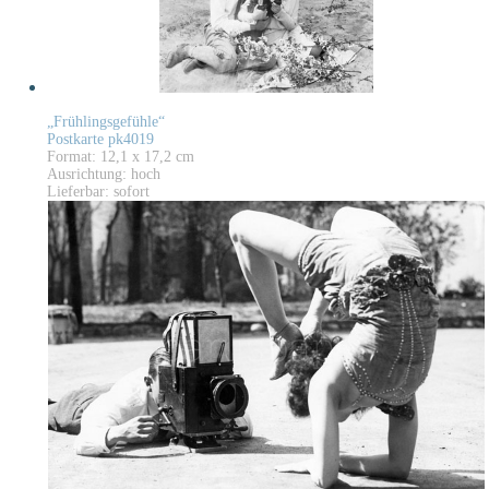
„Frühlingsgefühle“
Postkarte pk4019
Format: 12,1 x 17,2 cm
Ausrichtung: hoch
Lieferbar: sofort