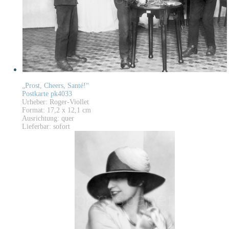
„Prost, Cheers, Santé!“
Postkarte pk4033
Urheber: Roger-Viollet
Format: 17,2 x 12,1 cm
Ausrichtung: quer
Lieferbar: sofort