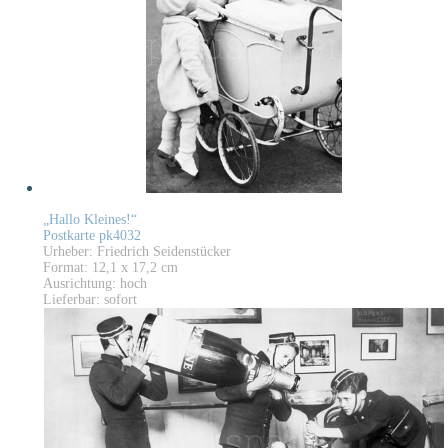
„Hallo Kleines!“
Postkarte pk4032
Urheber: Friedrich Seidenstücker
Format: 12,1 x 17,2 cm
Ausrichtung: hoch
Lieferbar: sofort