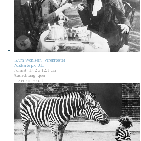
„Zum Wohlsein, Verehrteste!“
Postkarte pk4011
Format: 17,2 x 12,1 cm
Ausrichtung: quer
Lieferbar: sofort