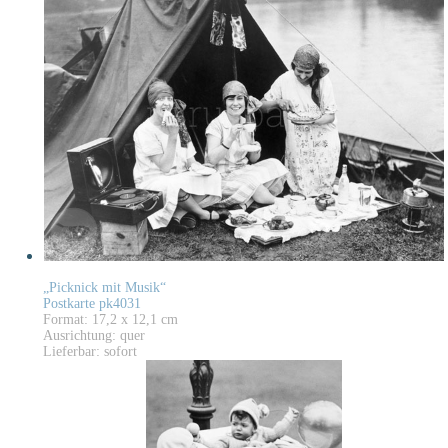
„Picknick mit Musik“
Postkarte pk4031
Format: 17,2 x 12,1 cm
Ausrichtung: quer
Lieferbar: sofort