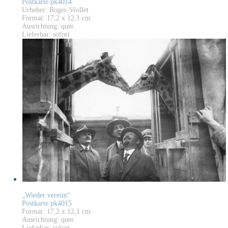
Postkarte pk4014
Urheber: Roger-Viollet
Format: 17,2 x 12,1 cm
Ausrichtung: quer
Lieferbar: sofort
„Wieder vereint“
Postkarte pk4015
Format: 17,2 x 12,1 cm
Ausrichtung: quer
Lieferbar: sofort