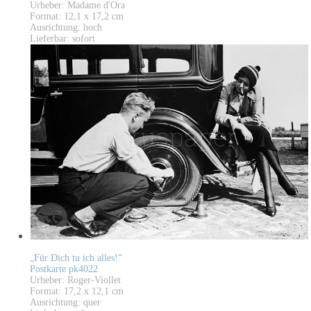
Urheber: Madame d'Ora
Format: 12,1 x 17,2 cm
Ausrichtung: hoch
Lieferbar: sofort
„Für Dich tu ich alles!“
Postkarte pk4022
Urheber: Roger-Viollet
Format: 17,2 x 12,1 cm
Ausrichtung: quer