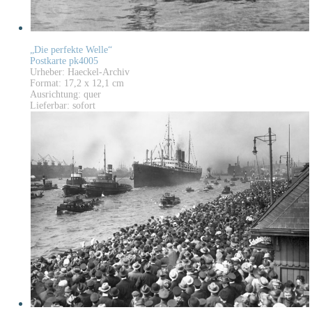
„Die perfekte Welle“
Postkarte pk4005
Urheber: Haeckel-Archiv
Format: 17,2 x 12,1 cm
Ausrichtung: quer
Lieferbar: sofort