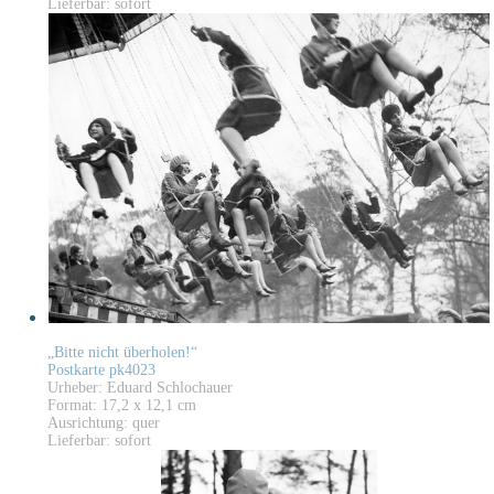
Lieferbar: sofort
„Bitte nicht überholen!“
Postkarte pk4023
Urheber: Eduard Schlochauer
Format: 17,2 x 12,1 cm
Ausrichtung: quer
Lieferbar: sofort