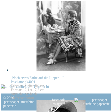
„Noch etwas Farbe auf die Lippen...“
Postkarte pk4001
Urheber: Atelier Balasz
zurück zur Übersicht
Format: 12,1 x 17,2 cm
Ausrichtung: hoch
© 2026
Lieferbar: sofort
facebook
paruspaper
.
nutzfeine
instagram
papeterie