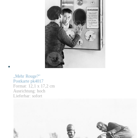
„Mehr Rouge?“
Postkarte pk4017
Format: 12,1 x 17,2 cm
Ausrichtung: hoch
Lieferbar: sofort