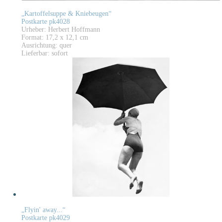
„Kartoffelsuppe & Kniebeugen“
Postkarte pk4028
Urheber: Herbert Hoffmann
Format: 17,2 x 12,1 cm
Ausrichtung: quer
Lieferbar: sofort
„Flyin' away...“
Postkarte pk4029