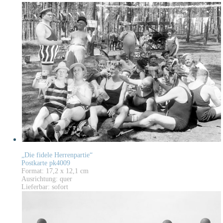
„Die fidele Herrenpartie“
Postkarte pk4009
Format: 17,2 x 12,1 cm
Ausrichtung: quer
Lieferbar: sofort