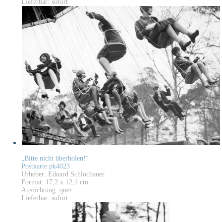
Lieferbar: sofort
„Bitte nicht überholen!“
Postkarte pk4023
Urheber: Eduard Schlochauer
Format: 17,2 x 12,1 cm
Ausrichtung: quer
Lieferbar: sofort