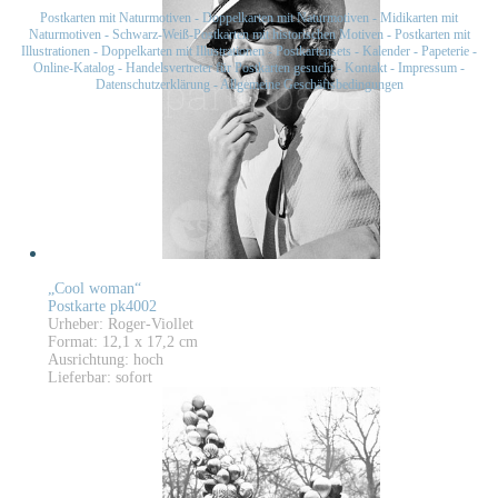
Postkarten mit Naturmotiven
-
Doppelkarten mit Naturmotiven
-
Midikarten mit
Naturmotiven
-
Schwarz-Weiß-Postkarten mit historischen Motiven
-
Postkarten mit
Illustrationen
-
Doppelkarten mit Illustrationen
-
Postkartensets
-
Kalender
-
Papeterie
-
Online-Katalog
-
Handelsvertreter für Postkarten gesucht
-
Kontakt
-
Impressum
-
Datenschutzerklärung
-
Allgemeine Geschäftsbedingungen
„Cool woman“
Postkarte pk4002
Urheber: Roger-Viollet
Format: 12,1 x 17,2 cm
Ausrichtung: hoch
Lieferbar: sofort