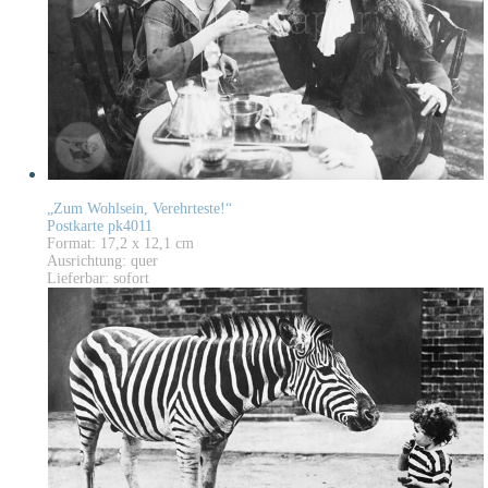
„Zum Wohlsein, Verehrteste!“
Postkarte pk4011
Format: 17,2 x 12,1 cm
Ausrichtung: quer
Lieferbar: sofort