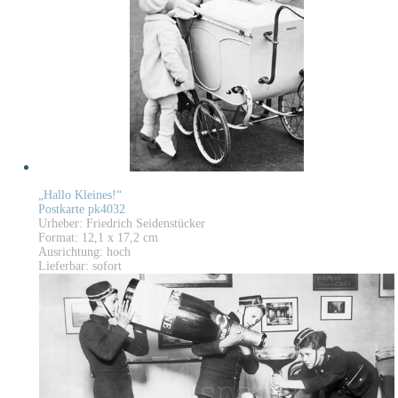
„Hallo Kleines!“
Postkarte pk4032
Urheber: Friedrich Seidenstücker
Format: 12,1 x 17,2 cm
Ausrichtung: hoch
Lieferbar: sofort