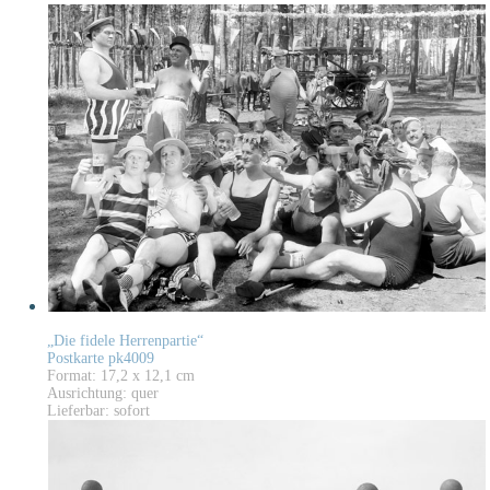
„Die fidele Herrenpartie“
Postkarte pk4009
Format: 17,2 x 12,1 cm
Ausrichtung: quer
Lieferbar: sofort