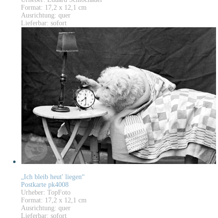
Format: 17,2 x 12,1 cm
Ausrichtung: quer
Lieferbar: sofort
„Ich bleib heut' liegen“
Postkarte pk4008
Urheber: TopFoto
Format: 17,2 x 12,1 cm
Ausrichtung: quer
Lieferbar: sofort