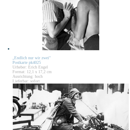
„Endlich nur wir zwei“
Postkarte pk4025
Urheber: Erich Engel
Format: 12,1 x 17,2 cm
Ausrichtung: hoch
Lieferbar: sofort