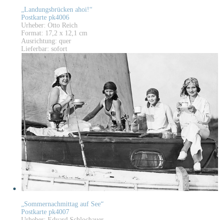
„Landungsbrücken ahoi!“
Postkarte pk4006
Urheber: Otto Reich
Format: 17,2 x 12,1 cm
Ausrichtung: quer
Lieferbar: sofort
„Sommernachmittag auf See“
Postkarte pk4007
Urheber: Eduard Schlochauer