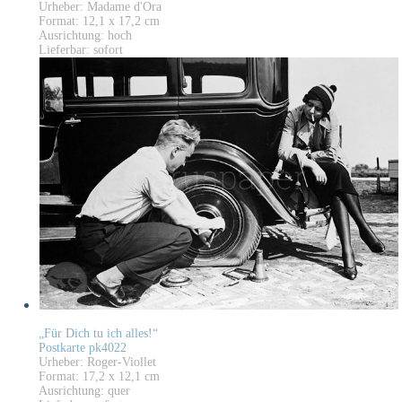
Urheber: Madame d'Ora
Format: 12,1 x 17,2 cm
Ausrichtung: hoch
Lieferbar: sofort
„Für Dich tu ich alles!“
Postkarte pk4022
Urheber: Roger-Viollet
Format: 17,2 x 12,1 cm
Ausrichtung: quer