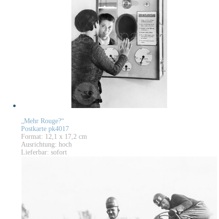
„Mehr Rouge?“
Postkarte pk4017
Format: 12,1 x 17,2 cm
Ausrichtung: hoch
Lieferbar: sofort