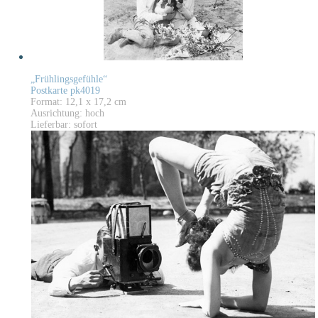
„Frühlingsgefühle“
Postkarte pk4019
Format: 12,1 x 17,2 cm
Ausrichtung: hoch
Lieferbar: sofort