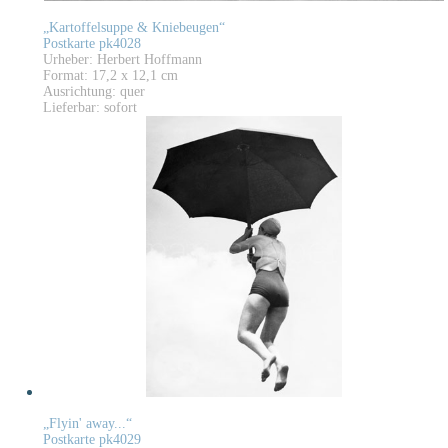
„Kartoffelsuppe & Kniebeugen“
Postkarte pk4028
Urheber: Herbert Hoffmann
Format: 17,2 x 12,1 cm
Ausrichtung: quer
Lieferbar: sofort
„Flyin' away...“
Postkarte pk4029