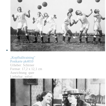
„Kopfballtraining“
Postkarte pk4010
Urheber: Schirner
Format: 17,2 x 12,1 cm
Ausrichtung: quer
Lieferbar: sofort