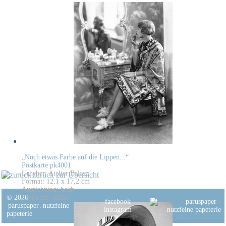
„Noch etwas Farbe auf die Lippen...“
Postkarte pk4001
Urheber: Atelier Balasz
zurück zur Übersicht
Format: 12,1 x 17,2 cm
Ausrichtung: hoch
© 2026
Lieferbar: sofort
facebook
paruspaper
.
nutzfeine
instagram
papeterie