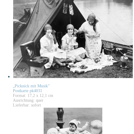
„Picknick mit Musik“
Postkarte pk4031
Format: 17,2 x 12,1 cm
Ausrichtung: quer
Lieferbar: sofort