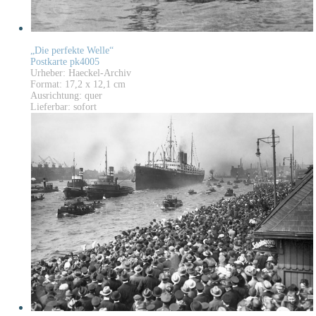
„Die perfekte Welle“
Postkarte pk4005
Urheber: Haeckel-Archiv
Format: 17,2 x 12,1 cm
Ausrichtung: quer
Lieferbar: sofort