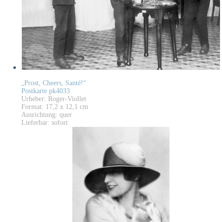
„Prost, Cheers, Santé!“
Postkarte pk4033
Urheber: Roger-Viollet
Format: 17,2 x 12,1 cm
Ausrichtung: quer
Lieferbar: sofort