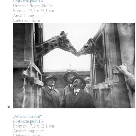
Postkarte pk4014
Urheber: Roger-Viollet
Format: 17,2 x 12,1 cm
Ausrichtung: quer
Lieferbar: sofort
„Wieder vereint“
Postkarte pk4015
Format: 17,2 x 12,1 cm
Ausrichtung: quer
Lieferbar: sofort