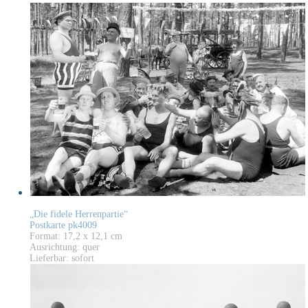
„Die fidele Herrenpartie“
Postkarte pk4009
Format: 17,2 x 12,1 cm
Ausrichtung: quer
Lieferbar: sofort