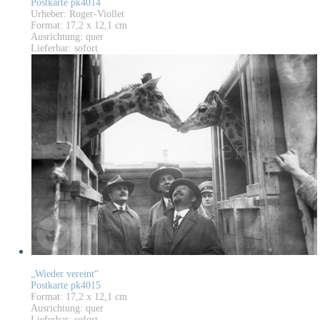
Postkarte pk4014
Urheber: Roger-Viollet
Format: 17,2 x 12,1 cm
Ausrichtung: quer
Lieferbar: sofort
„Wieder vereint“
Postkarte pk4015
Format: 17,2 x 12,1 cm
Ausrichtung: quer
Lieferbar: sofort