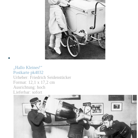
„Hallo Kleines!“
Postkarte pk4032
Urheber: Friedrich Seidenstücker
Format: 12,1 x 17,2 cm
Ausrichtung: hoch
Lieferbar: sofort