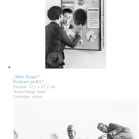
„Mehr Rouge?“
Postkarte pk4017
Format: 12,1 x 17,2 cm
Ausrichtung: hoch
Lieferbar: sofort