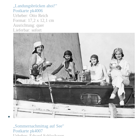
„Landungsbrücken ahoi!“
Postkarte pk4006
Urheber: Otto Reich
Format: 17,2 x 12,1 cm
Ausrichtung: quer
Lieferbar: sofort
„Sommernachmittag auf See“
Postkarte pk4007
Urheber: Eduard Schlochauer