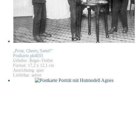
„Prost, Cheers, Santé!“
Postkarte pk4033
Urheber: Roger-Viollet
Format: 17,2 x 12,1 cm
Ausrichtung: quer
Lieferbar: sofort