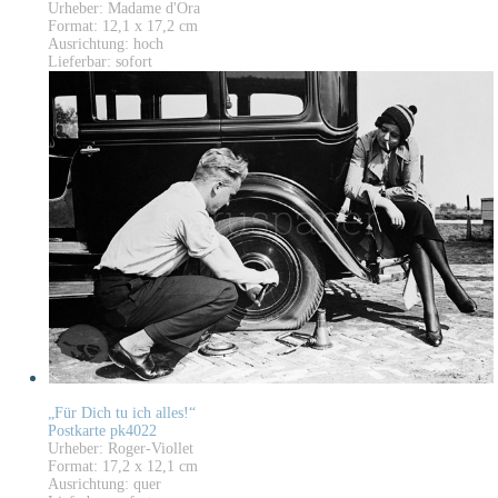
Urheber: Madame d'Ora
Format: 12,1 x 17,2 cm
Ausrichtung: hoch
Lieferbar: sofort
„Für Dich tu ich alles!“
Postkarte pk4022
Urheber: Roger-Viollet
Format: 17,2 x 12,1 cm
Ausrichtung: quer