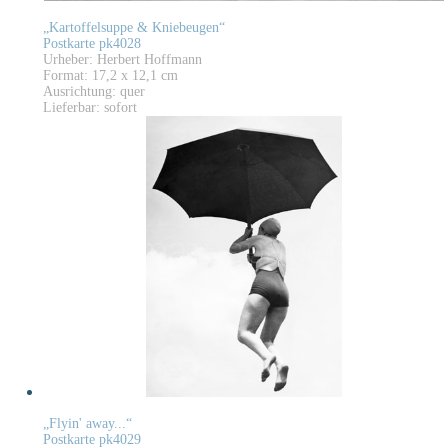
„Kartoffelsuppe & Kniebeugen“
Postkarte pk4028
Urheber: Herbert Hoffmann
Format: 17,2 x 12,1 cm
Ausrichtung: quer
Lieferbar: sofort
„Flyin' away...“
Postkarte pk4029