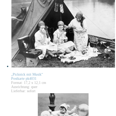
„Picknick mit Musik“
Postkarte pk4031
Format: 17,2 x 12,1 cm
Ausrichtung: quer
Lieferbar: sofort