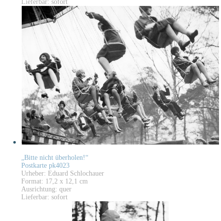
Lieferbar: sofort
„Bitte nicht überholen!“
Postkarte pk4023
Urheber: Eduard Schlochauer
Format: 17,2 x 12,1 cm
Ausrichtung: quer
Lieferbar: sofort