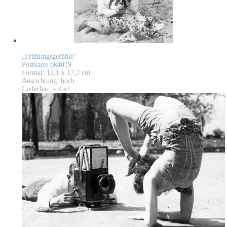
„Frühlingsgefühle“
Postkarte pk4019
Format: 12,1 x 17,2 cm
Ausrichtung: hoch
Lieferbar: sofort