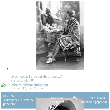
„Noch etwas Farbe auf die Lippen...“
Postkarte pk4001
Urheber: Atelier Balasz
zurück zur Übersicht
Format: 12,1 x 17,2 cm
Ausrichtung: hoch
© 2026
Lieferbar: sofort
facebook
paruspaper
.
nutzfeine
instagram
papeterie