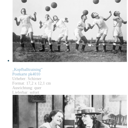
„Kopfballtraining“
Postkarte pk4010
Urheber: Schirner
Format: 17,2 x 12,1 cm
Ausrichtung: quer
Lieferbar: sofort