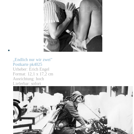
„Endlich nur wir zwei“
Postkarte pk4025
Urheber: Erich Engel
Format: 12,1 x 17,2 cm
Ausrichtung: hoch
Lieferbar: sofort