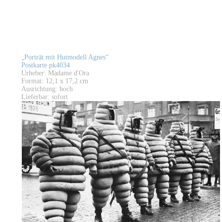
„Porträt mit Hutmodell Agnes“
Postkarte pk4034
Urheber: Madame d'Ora
Format: 12,1 x 17,2 cm
Ausrichtung: hoch
Lieferbar: sofort