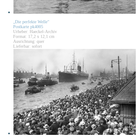
„Die perfekte Welle“
Postkarte pk4005
Urheber: Haeckel-Archiv
Format: 17,2 x 12,1 cm
Ausrichtung: quer
Lieferbar: sofort