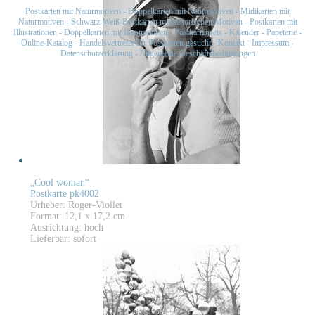
Postkarten mit Naturmotiven
-
Doppelkarten mit Naturmotiven
-
Midikarten mit
Naturmotiven
-
Schwarz-Weiß-Postkarten mit historischen Motiven
-
Postkarten mit
Illustrationen
-
Doppelkarten mit Illustrationen
-
Postkartensets
-
Kalender
-
Papeterie
-
Online-Katalog
-
Handelsvertreter für Postkarten gesucht
-
Kontakt
-
Impressum
-
Datenschutzerklärung
-
Allgemeine Geschäftsbedingungen
„Cool woman“
Postkarte pk4002
Urheber: Roger-Viollet
Format: 12,1 x 17,2 cm
Ausrichtung: hoch
Lieferbar: sofort