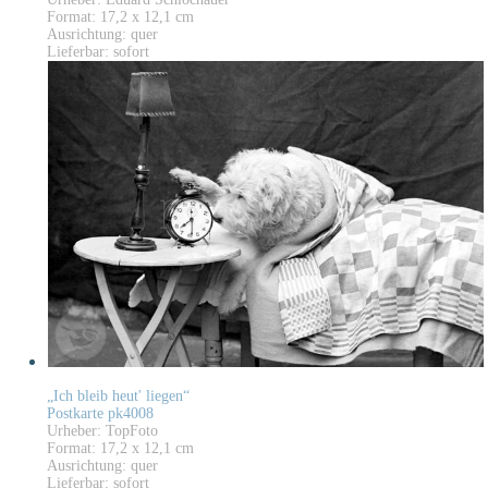
Format: 17,2 x 12,1 cm
Ausrichtung: quer
Lieferbar: sofort
„Ich bleib heut' liegen“
Postkarte pk4008
Urheber: TopFoto
Format: 17,2 x 12,1 cm
Ausrichtung: quer
Lieferbar: sofort