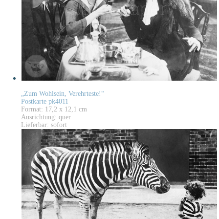
„Zum Wohlsein, Verehrteste!“
Postkarte pk4011
Format: 17,2 x 12,1 cm
Ausrichtung: quer
Lieferbar: sofort