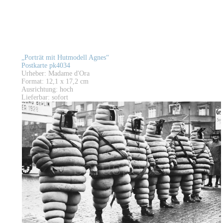
„Porträt mit Hutmodell Agnes“
Postkarte pk4034
Urheber: Madame d'Ora
Format: 12,1 x 17,2 cm
Ausrichtung: hoch
Lieferbar: sofort