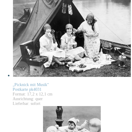
„Picknick mit Musik“
Postkarte pk4031
Format: 17,2 x 12,1 cm
Ausrichtung: quer
Lieferbar: sofort