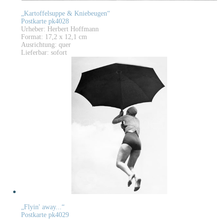
„Kartoffelsuppe & Kniebeugen“
Postkarte pk4028
Urheber: Herbert Hoffmann
Format: 17,2 x 12,1 cm
Ausrichtung: quer
Lieferbar: sofort
„Flyin' away...“
Postkarte pk4029