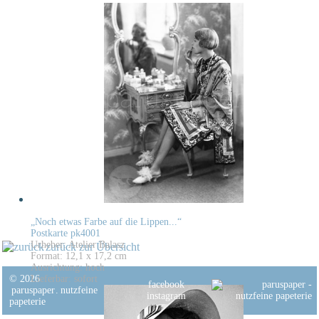
„Noch etwas Farbe auf die Lippen...“
Postkarte pk4001
Urheber: Atelier Balasz
zurück zur Übersicht
Format: 12,1 x 17,2 cm
Ausrichtung: hoch
© 2026
Lieferbar: sofort
facebook
paruspaper
.
nutzfeine
instagram
papeterie