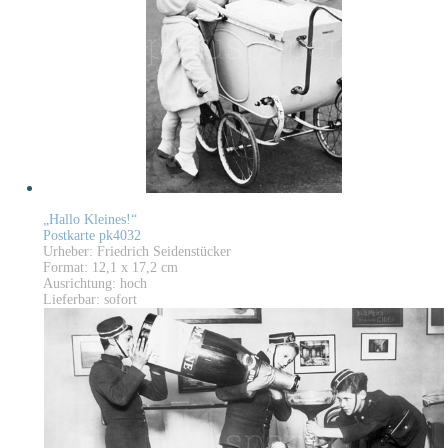
„Hallo Kleines!“
Postkarte pk4032
Urheber: Friedrich Seidenstücker
Format: 12,1 x 17,2 cm
Ausrichtung: hoch
Lieferbar: sofort