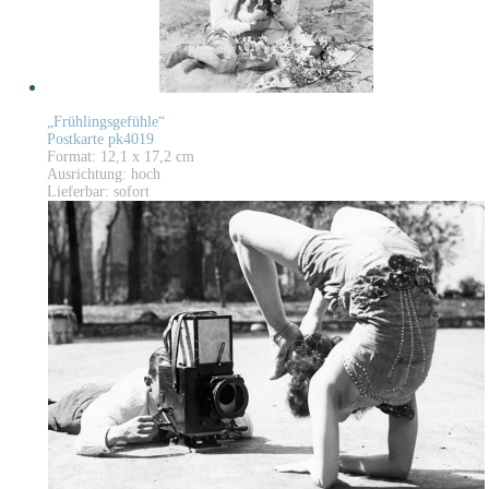
„Frühlingsgefühle“
Postkarte pk4019
Format: 12,1 x 17,2 cm
Ausrichtung: hoch
Lieferbar: sofort