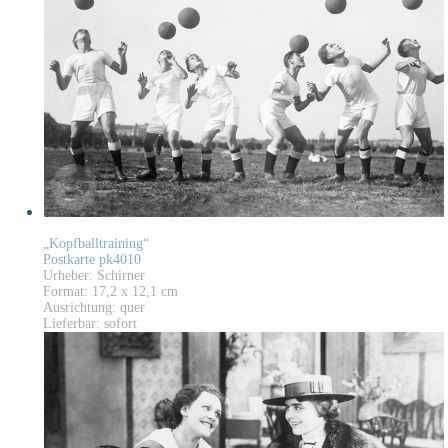
„Kopfballtraining“
Postkarte pk4010
Urheber: Schirner
Format: 17,2 x 12,1 cm
Ausrichtung: quer
Lieferbar: sofort