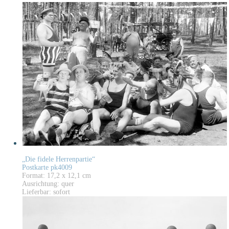
„Die fidele Herrenpartie“
Postkarte pk4009
Format: 17,2 x 12,1 cm
Ausrichtung: quer
Lieferbar: sofort