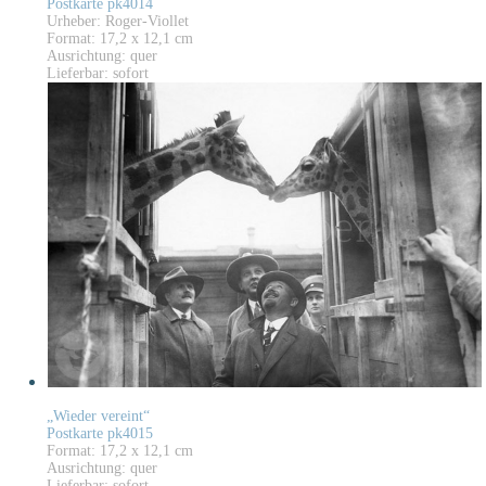
Postkarte pk4014
Urheber: Roger-Viollet
Format: 17,2 x 12,1 cm
Ausrichtung: quer
Lieferbar: sofort
„Wieder vereint“
Postkarte pk4015
Format: 17,2 x 12,1 cm
Ausrichtung: quer
Lieferbar: sofort