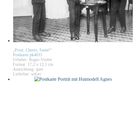
„Prost, Cheers, Santé!“
Postkarte pk4033
Urheber: Roger-Viollet
Format: 17,2 x 12,1 cm
Ausrichtung: quer
Lieferbar: sofort