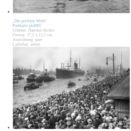
„Die perfekte Welle“
Postkarte pk4005
Urheber: Haeckel-Archiv
Format: 17,2 x 12,1 cm
Ausrichtung: quer
Lieferbar: sofort