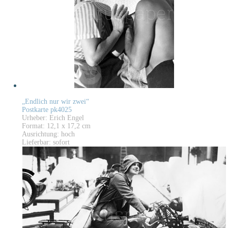
„Endlich nur wir zwei“
Postkarte pk4025
Urheber: Erich Engel
Format: 12,1 x 17,2 cm
Ausrichtung: hoch
Lieferbar: sofort