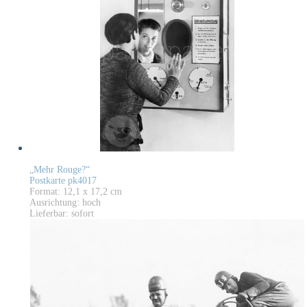
„Mehr Rouge?“
Postkarte pk4017
Format: 12,1 x 17,2 cm
Ausrichtung: hoch
Lieferbar: sofort