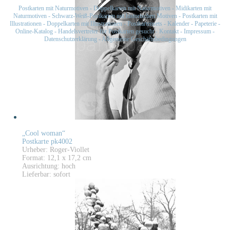
Postkarten mit Naturmotiven
-
Doppelkarten mit Naturmotiven
-
Midikarten mit
Naturmotiven
-
Schwarz-Weiß-Postkarten mit historischen Motiven
-
Postkarten mit
Illustrationen
-
Doppelkarten mit Illustrationen
-
Postkartensets
-
Kalender
-
Papeterie
-
Online-Katalog
-
Handelsvertreter für Postkarten gesucht
-
Kontakt
-
Impressum
-
Datenschutzerklärung
-
Allgemeine Geschäftsbedingungen
„Cool woman“
Postkarte pk4002
Urheber: Roger-Viollet
Format: 12,1 x 17,2 cm
Ausrichtung: hoch
Lieferbar: sofort