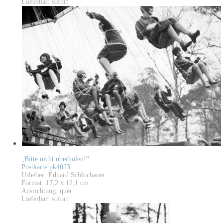
Lieferbar: sofort
„Bitte nicht überholen!“
Postkarte pk4023
Urheber: Eduard Schlochauer
Format: 17,2 x 12,1 cm
Ausrichtung: quer
Lieferbar: sofort