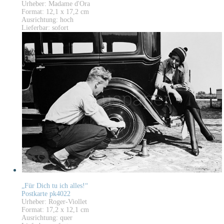
Urheber: Madame d'Ora
Format: 12,1 x 17,2 cm
Ausrichtung: hoch
Lieferbar: sofort
„Für Dich tu ich alles!“
Postkarte pk4022
Urheber: Roger-Viollet
Format: 17,2 x 12,1 cm
Ausrichtung: quer