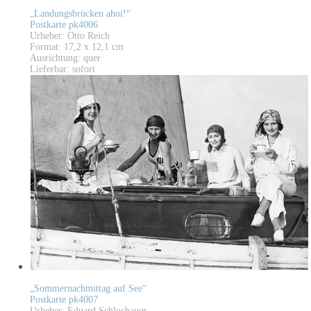
„Landungsbrücken ahoi!“
Postkarte pk4006
Urheber: Otto Reich
Format: 17,2 x 12,1 cm
Ausrichtung: quer
Lieferbar: sofort
„Sommernachmittag auf See“
Postkarte pk4007
Urheber: Eduard Schlochauer