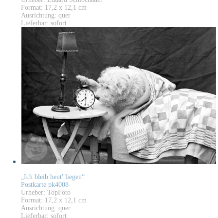
Format: 17,2 x 12,1 cm
Ausrichtung: quer
Lieferbar: sofort
„Ich bleib heut' liegen“
Postkarte pk4008
Urheber: TopFoto
Format: 17,2 x 12,1 cm
Ausrichtung: quer
Lieferbar: sofort