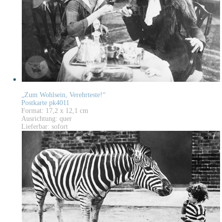
„Zum Wohlsein, Verehrteste!“
Postkarte pk4011
Format: 17,2 x 12,1 cm
Ausrichtung: quer
Lieferbar: sofort