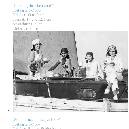
„Landungsbrücken ahoi!“
Postkarte pk4006
Urheber: Otto Reich
Format: 17,2 x 12,1 cm
Ausrichtung: quer
Lieferbar: sofort
„Sommernachmittag auf See“
Postkarte pk4007
Urheber: Eduard Schlochauer