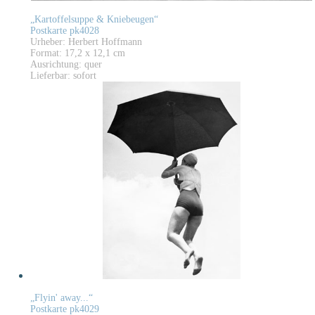
„Kartoffelsuppe & Kniebeugen“
Postkarte pk4028
Urheber: Herbert Hoffmann
Format: 17,2 x 12,1 cm
Ausrichtung: quer
Lieferbar: sofort
„Flyin' away...“
Postkarte pk4029