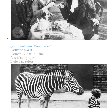
„Zum Wohlsein, Verehrteste!“
Postkarte pk4011
Format: 17,2 x 12,1 cm
Ausrichtung: quer
Lieferbar: sofort