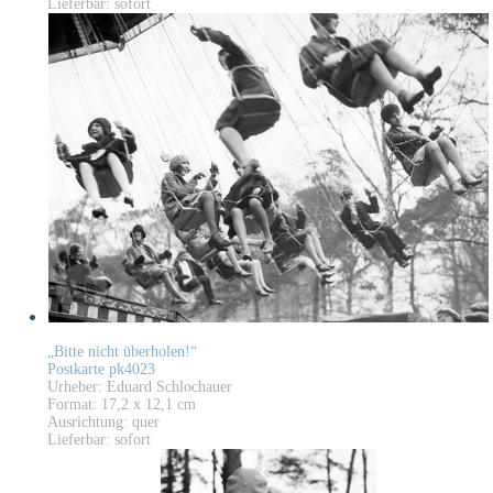
Lieferbar: sofort
„Bitte nicht überholen!“
Postkarte pk4023
Urheber: Eduard Schlochauer
Format: 17,2 x 12,1 cm
Ausrichtung: quer
Lieferbar: sofort