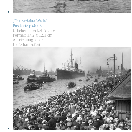
„Die perfekte Welle“
Postkarte pk4005
Urheber: Haeckel-Archiv
Format: 17,2 x 12,1 cm
Ausrichtung: quer
Lieferbar: sofort