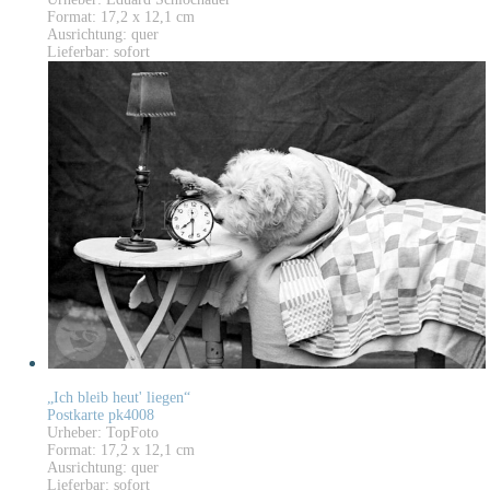
Format: 17,2 x 12,1 cm
Ausrichtung: quer
Lieferbar: sofort
„Ich bleib heut' liegen“
Postkarte pk4008
Urheber: TopFoto
Format: 17,2 x 12,1 cm
Ausrichtung: quer
Lieferbar: sofort