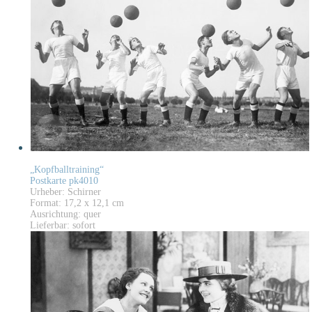
„Kopfballtraining“
Postkarte pk4010
Urheber: Schirner
Format: 17,2 x 12,1 cm
Ausrichtung: quer
Lieferbar: sofort