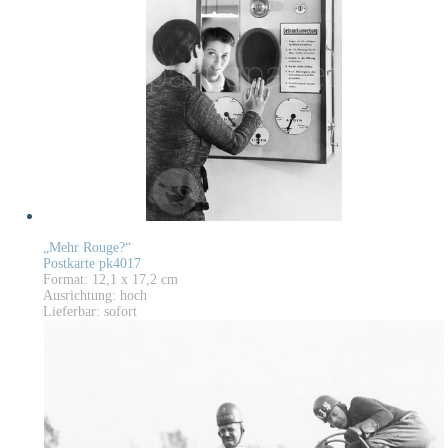
„Mehr Rouge?“
Postkarte pk4017
Format: 12,1 x 17,2 cm
Ausrichtung: hoch
Lieferbar: sofort