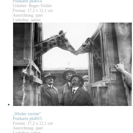
Postkarte pk4014
Urheber: Roger-Viollet
Format: 17,2 x 12,1 cm
Ausrichtung: quer
Lieferbar: sofort
„Wieder vereint“
Postkarte pk4015
Format: 17,2 x 12,1 cm
Ausrichtung: quer
Lieferbar: sofort