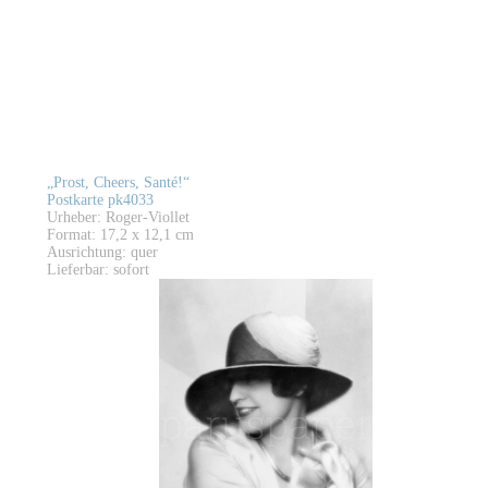
„Prost, Cheers, Santé!“
Postkarte pk4033
Urheber: Roger-Viollet
Format: 17,2 x 12,1 cm
Ausrichtung: quer
Lieferbar: sofort