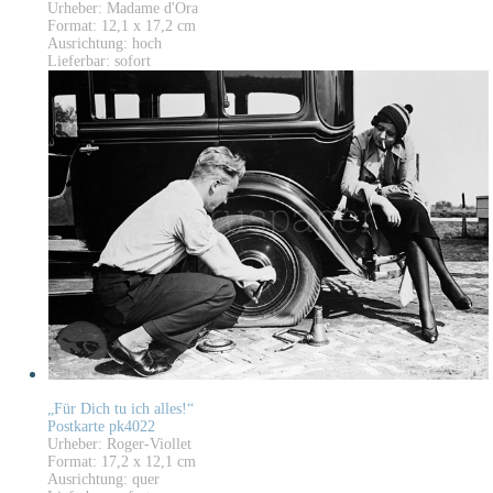
Urheber: Madame d'Ora
Format: 12,1 x 17,2 cm
Ausrichtung: hoch
Lieferbar: sofort
„Für Dich tu ich alles!“
Postkarte pk4022
Urheber: Roger-Viollet
Format: 17,2 x 12,1 cm
Ausrichtung: quer