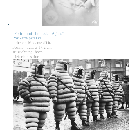
„Porträt mit Hutmodell Agnes“
Postkarte pk4034
Urheber: Madame d'Ora
Format: 12,1 x 17,2 cm
Ausrichtung: hoch
Lieferbar: sofort