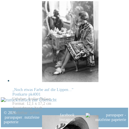
„Noch etwas Farbe auf die Lippen...“
Postkarte pk4001
Urheber: Atelier Balasz
zurück zur Übersicht
Format: 12,1 x 17,2 cm
Ausrichtung: hoch
© 2026
Lieferbar: sofort
facebook
paruspaper
.
nutzfeine
instagram
papeterie