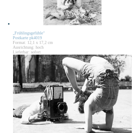
„Frühlingsgefühle“
Postkarte pk4019
Format: 12,1 x 17,2 cm
Ausrichtung: hoch
Lieferbar: sofort