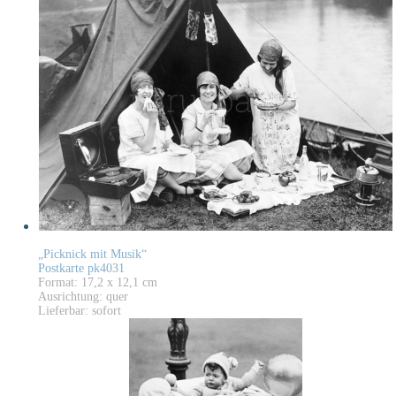
„Picknick mit Musik“
Postkarte pk4031
Format: 17,2 x 12,1 cm
Ausrichtung: quer
Lieferbar: sofort