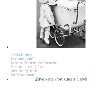
„Hallo Kleines!“
Postkarte pk4032
Urheber: Friedrich Seidenstücker
Format: 12,1 x 17,2 cm
Ausrichtung: hoch
Lieferbar: sofort