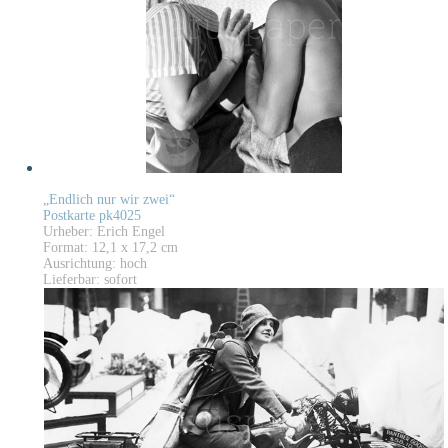
„Endlich nur wir zwei“
Postkarte pk4025
Urheber: Erich Engel
Format: 12,1 x 17,2 cm
Ausrichtung: hoch
Lieferbar: sofort