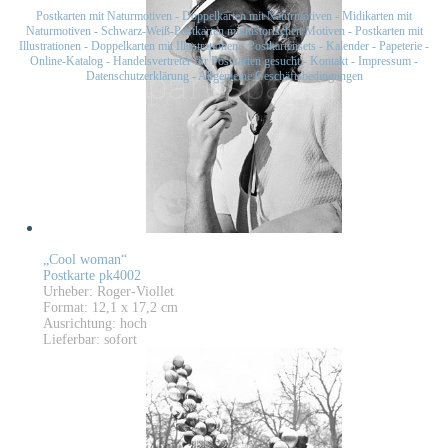
Postkarten mit Naturmotiven
-
Doppelkarten mit Naturmotiven
-
Midikarten mit
Naturmotiven
-
Schwarz-Weiß-Postkarten mit historischen Motiven
-
Postkarten mit
Illustrationen
-
Doppelkarten mit Illustrationen
-
Postkartensets
-
Kalender
-
Papeterie
-
Online-Katalog
-
Handelsvertreter für Postkarten gesucht
-
Kontakt
-
Impressum
-
Datenschutzerklärung
-
Allgemeine Geschäftsbedingungen
„Cool woman“
Postkarte pk4002
Urheber: Roger-Viollet
Format: 12,1 x 17,2 cm
Ausrichtung: hoch
Lieferbar: sofort