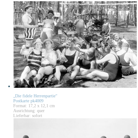
„Die fidele Herrenpartie“
Postkarte pk4009
Format: 17,2 x 12,1 cm
Ausrichtung: quer
Lieferbar: sofort