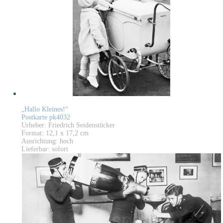
„Hallo Kleines!“
Postkarte pk4032
Urheber: Friedrich Seidenstücker
Format: 12,1 x 17,2 cm
Ausrichtung: hoch
Lieferbar: sofort