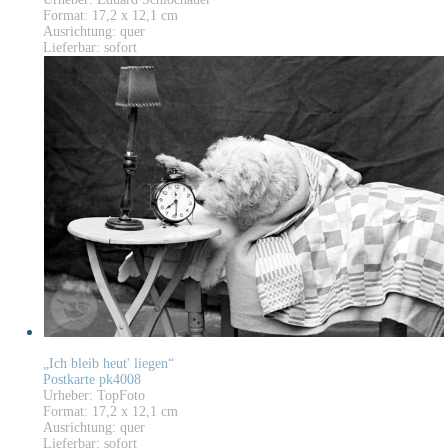
Format: 17,2 x 12,1 cm
Ausrichtung: quer
Lieferbar: sofort
„Ich bleib heut' liegen“
Postkarte pk4008
Urheber: TopFoto
Format: 17,2 x 12,1 cm
Ausrichtung: quer
Lieferbar: sofort