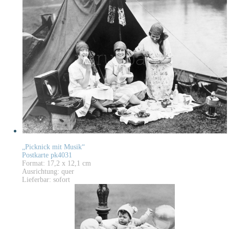
„Picknick mit Musik“
Postkarte pk4031
Format: 17,2 x 12,1 cm
Ausrichtung: quer
Lieferbar: sofort