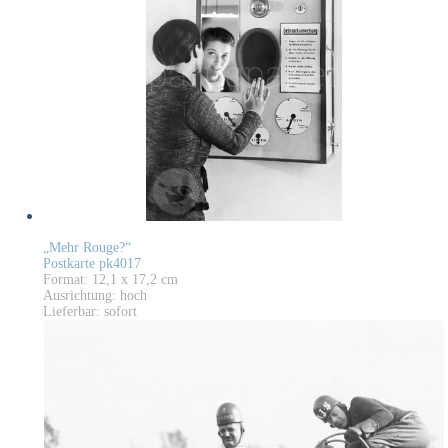
„Mehr Rouge?“
Postkarte pk4017
Format: 12,1 x 17,2 cm
Ausrichtung: hoch
Lieferbar: sofort