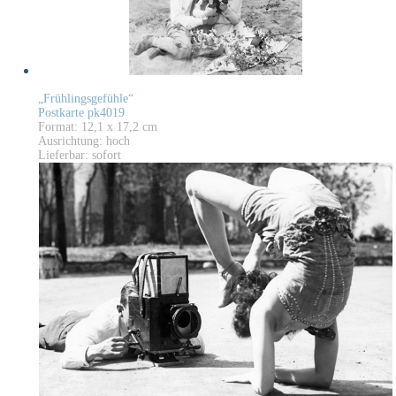
„Frühlingsgefühle“
Postkarte pk4019
Format: 12,1 x 17,2 cm
Ausrichtung: hoch
Lieferbar: sofort