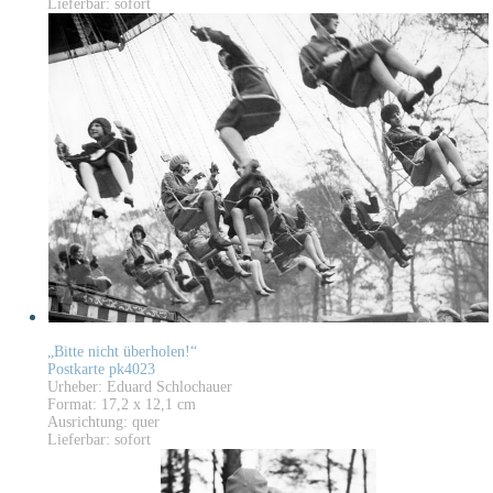
Lieferbar: sofort
„Bitte nicht überholen!“
Postkarte pk4023
Urheber: Eduard Schlochauer
Format: 17,2 x 12,1 cm
Ausrichtung: quer
Lieferbar: sofort