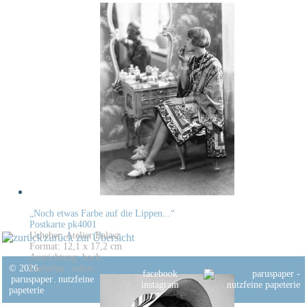
„Noch etwas Farbe auf die Lippen...“
Postkarte pk4001
Urheber: Atelier Balasz
zurück zur Übersicht
Format: 12,1 x 17,2 cm
Ausrichtung: hoch
© 2026
Lieferbar: sofort
facebook
paruspaper
.
nutzfeine
instagram
papeterie