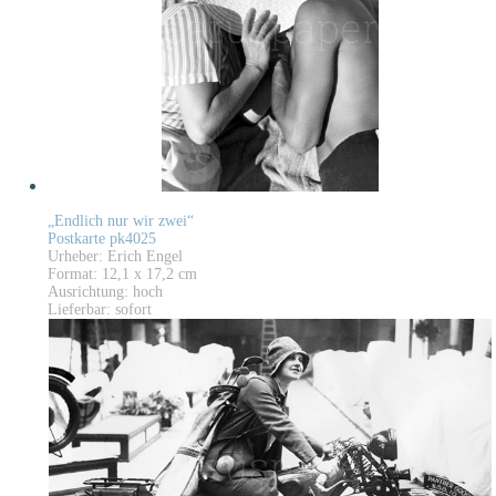
„Endlich nur wir zwei“
Postkarte pk4025
Urheber: Erich Engel
Format: 12,1 x 17,2 cm
Ausrichtung: hoch
Lieferbar: sofort