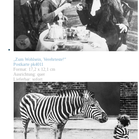
„Zum Wohlsein, Verehrteste!“
Postkarte pk4011
Format: 17,2 x 12,1 cm
Ausrichtung: quer
Lieferbar: sofort