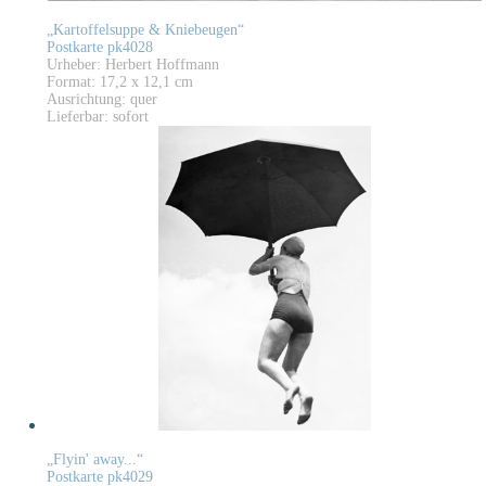
„Kartoffelsuppe & Kniebeugen“
Postkarte pk4028
Urheber: Herbert Hoffmann
Format: 17,2 x 12,1 cm
Ausrichtung: quer
Lieferbar: sofort
„Flyin' away...“
Postkarte pk4029