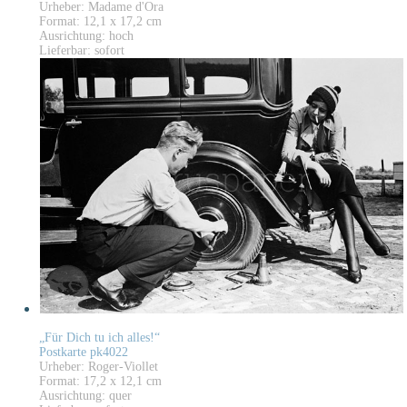
Urheber: Madame d'Ora
Format: 12,1 x 17,2 cm
Ausrichtung: hoch
Lieferbar: sofort
„Für Dich tu ich alles!“
Postkarte pk4022
Urheber: Roger-Viollet
Format: 17,2 x 12,1 cm
Ausrichtung: quer