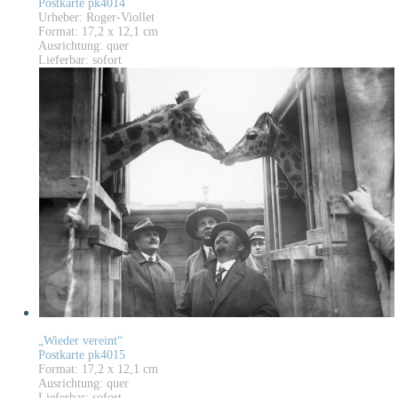
Postkarte pk4014
Urheber: Roger-Viollet
Format: 17,2 x 12,1 cm
Ausrichtung: quer
Lieferbar: sofort
„Wieder vereint“
Postkarte pk4015
Format: 17,2 x 12,1 cm
Ausrichtung: quer
Lieferbar: sofort