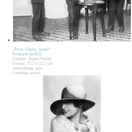
„Prost, Cheers, Santé!“
Postkarte pk4033
Urheber: Roger-Viollet
Format: 17,2 x 12,1 cm
Ausrichtung: quer
Lieferbar: sofort