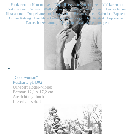
Postkarten mit Naturmotiven
-
Doppelkarten mit Naturmotiven
-
Midikarten mit
Naturmotiven
-
Schwarz-Weiß-Postkarten mit historischen Motiven
-
Postkarten mit
Illustrationen
-
Doppelkarten mit Illustrationen
-
Postkartensets
-
Kalender
-
Papeterie
-
Online-Katalog
-
Handelsvertreter für Postkarten gesucht
-
Kontakt
-
Impressum
-
Datenschutzerklärung
-
Allgemeine Geschäftsbedingungen
„Cool woman“
Postkarte pk4002
Urheber: Roger-Viollet
Format: 12,1 x 17,2 cm
Ausrichtung: hoch
Lieferbar: sofort