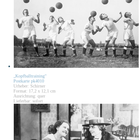
„Kopfballtraining“
Postkarte pk4010
Urheber: Schirner
Format: 17,2 x 12,1 cm
Ausrichtung: quer
Lieferbar: sofort