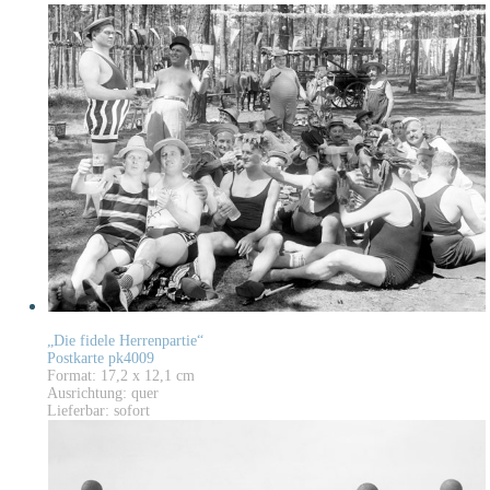
„Die fidele Herrenpartie“
Postkarte pk4009
Format: 17,2 x 12,1 cm
Ausrichtung: quer
Lieferbar: sofort