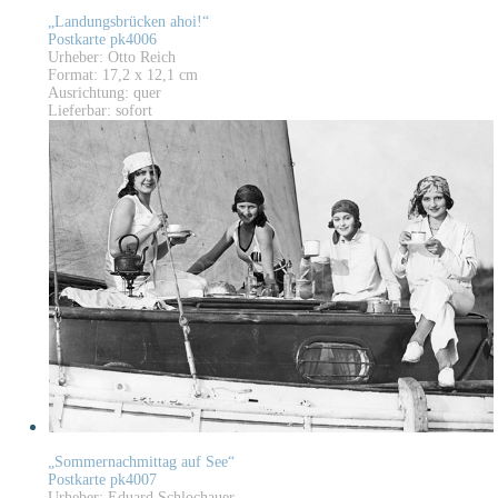
„Landungsbrücken ahoi!“
Postkarte pk4006
Urheber: Otto Reich
Format: 17,2 x 12,1 cm
Ausrichtung: quer
Lieferbar: sofort
„Sommernachmittag auf See“
Postkarte pk4007
Urheber: Eduard Schlochauer