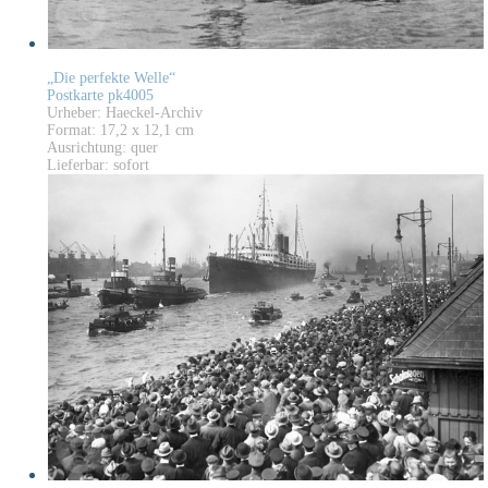
„Die perfekte Welle“
Postkarte pk4005
Urheber: Haeckel-Archiv
Format: 17,2 x 12,1 cm
Ausrichtung: quer
Lieferbar: sofort