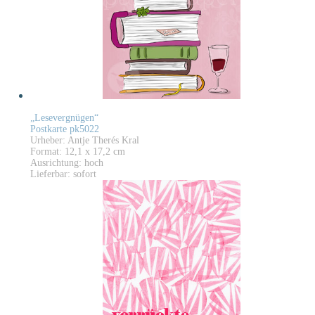
„Lesevergnügen“
Postkarte pk5022
Urheber: Antje Therés Kral
Format: 12,1 x 17,2 cm
Ausrichtung: hoch
Lieferbar: sofort