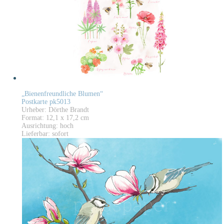
„Bienenfreundliche Blumen“
Postkarte pk5013
Urheber: Dörthe Brandt
Format: 12,1 x 17,2 cm
Ausrichtung: hoch
Lieferbar: sofort