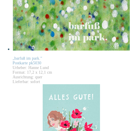
„barfuß im park.“
Postkarte pk5030
Urheber: Hanne Lund
Format: 17,2 x 12,1 cm
Ausrichtung: quer
Lieferbar: sofort