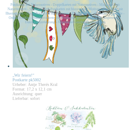
Postkarten mit Naturmotiven
-
Doppelkarten mit Naturmotiven
-
Midikarten mit
Naturmotiven
-
Schwarz-Weiß-Postkarten mit historischen Motiven
-
Postkarten mit
Illustrationen
-
Doppelkarten mit Illustrationen
-
Postkartensets
-
Kalender
-
Papeterie
-
Online-Katalog
-
Handelsvertreter für Postkarten gesucht
-
Kontakt
-
Impressum
-
Datenschutzerklärung
-
Allgemeine Geschäftsbedingungen
„Wir feiern!“
Postkarte pk5002
Urheber: Antje Therés Kral
Format: 17,2 x 12,1 cm
Ausrichtung: quer
Lieferbar: sofort