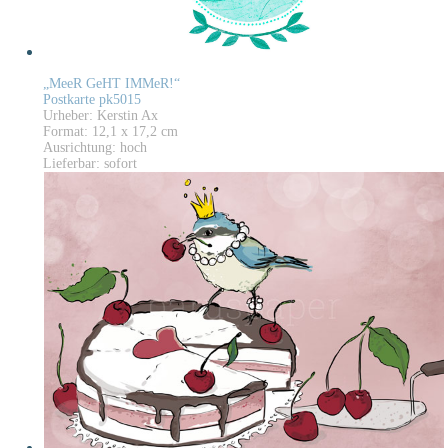
„MeeR GeHT IMMeR!“
Postkarte pk5015
Urheber: Kerstin Ax
Format: 12,1 x 17,2 cm
Ausrichtung: hoch
Lieferbar: sofort