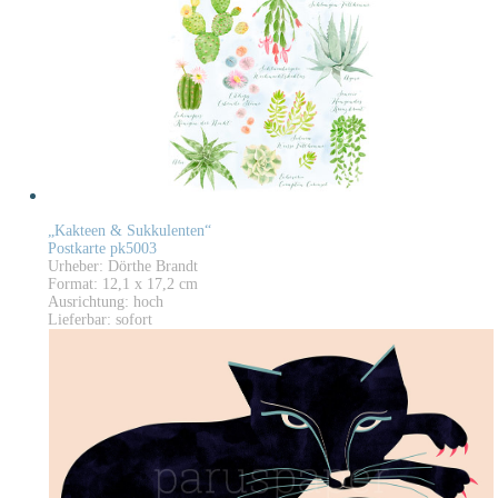
„Kakteen & Sukkulenten“
Postkarte pk5003
Urheber: Dörthe Brandt
Format: 12,1 x 17,2 cm
Ausrichtung: hoch
Lieferbar: sofort