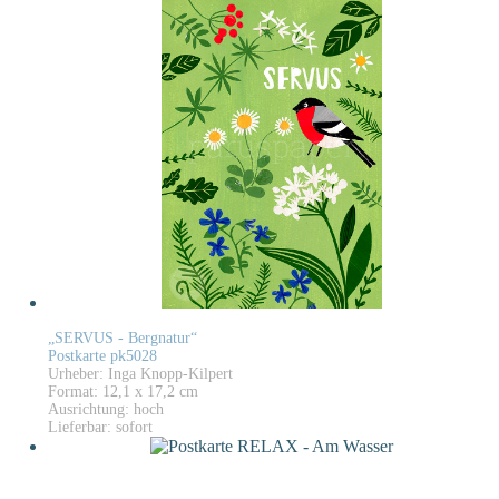
„SERVUS - Bergnatur“
Postkarte pk5028
Urheber: Inga Knopp-Kilpert
Format: 12,1 x 17,2 cm
Ausrichtung: hoch
Lieferbar: sofort