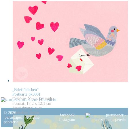
„Brieftäubchen“
Postkarte pk5001
Urheber: Xenia Schmidt
zurück zur Übersicht
Format: 17,2 x 12,1 cm
Ausrichtung: quer
© 2026
Lieferbar: sofort
facebook
paruspaper
.
nutzfeine
instagram
papeterie