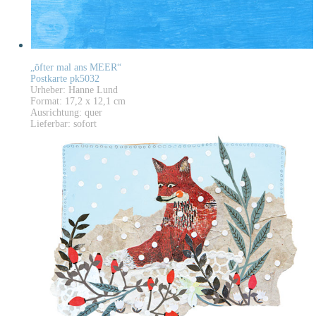
„öfter mal ans MEER“
Postkarte pk5032
Urheber: Hanne Lund
Format: 17,2 x 12,1 cm
Ausrichtung: quer
Lieferbar: sofort