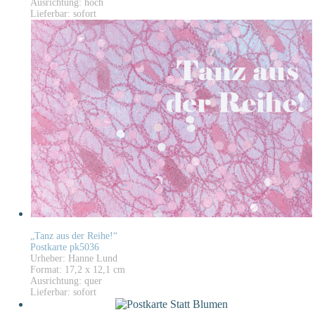
Ausrichtung: hoch
Lieferbar: sofort
„Tanz aus der Reihe!“
Postkarte pk5036
Urheber: Hanne Lund
Format: 17,2 x 12,1 cm
Ausrichtung: quer
Lieferbar: sofort