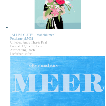
„ALLES GUTE! - Mohnblumen“
Postkarte pk5031
Urheber: Antje Therés Kral
Format: 12,1 x 17,2 cm
Ausrichtung: hoch
Lieferbar: sofort