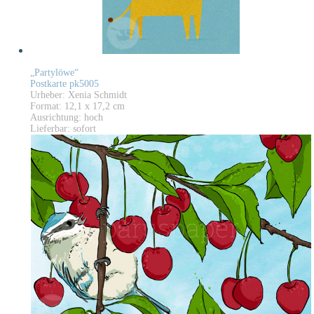
„Partylöwe“
Postkarte pk5005
Urheber: Xenia Schmidt
Format: 12,1 x 17,2 cm
Ausrichtung: hoch
Lieferbar: sofort