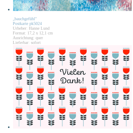
„bauchgefühl“
Postkarte pk5024
Urheber: Hanne Lund
Format: 17,2 x 12,1 cm
Ausrichtung: quer
Lieferbar: sofort