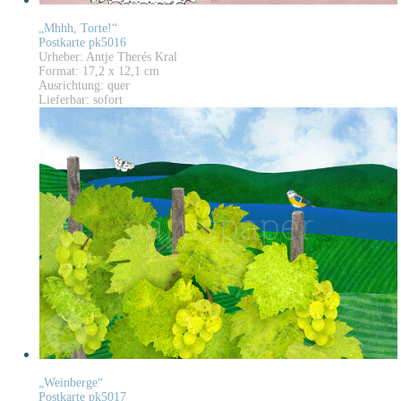
„Mhhh, Torte!“
Postkarte pk5016
Urheber: Antje Therés Kral
Format: 17,2 x 12,1 cm
Ausrichtung: quer
Lieferbar: sofort
„Weinberge“
Postkarte pk5017