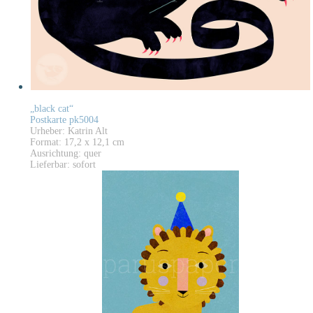
„black cat“
Postkarte pk5004
Urheber: Katrin Alt
Format: 17,2 x 12,1 cm
Ausrichtung: quer
Lieferbar: sofort