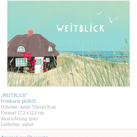
„WEITBLICK“
Postkarte pk5653
Urheber: Antje Therés Kral
Format: 17,2 x 12,1 cm
Ausrichtung: quer
Lieferbar: sofort