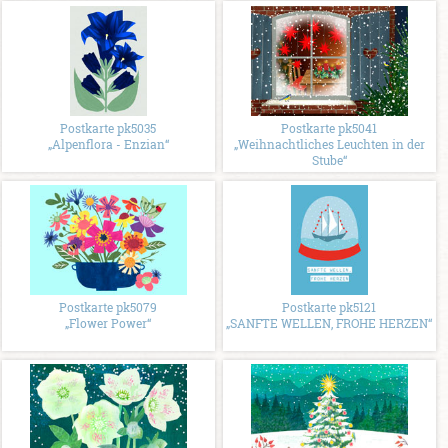
Postkarte pk5035
Postkarte pk5041
„Alpenflora - Enzian“
„Weihnachtliches Leuchten in der
Stube“
Postkarte pk5079
Postkarte pk5121
„Flower Power“
„SANFTE WELLEN, FROHE HERZEN“