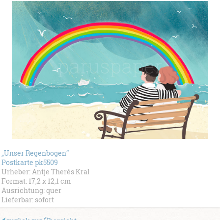
„Unser Regenbogen“
Postkarte pk5509
Urheber: Antje Therés Kral
Format: 17,2 x 12,1 cm
Ausrichtung: quer
Lieferbar: sofort