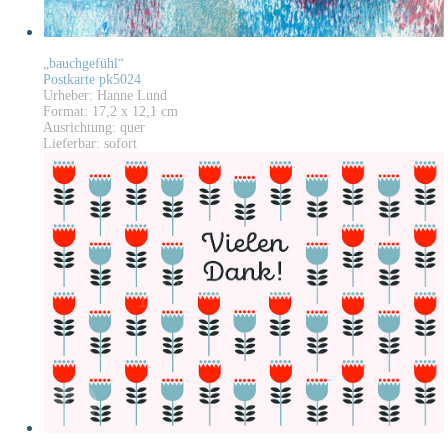
„bauchgefühl“
Postkarte pk5024
Urheber: Hanne Lund
Format: 17,2 x 12,1 cm
Ausrichtung: quer
Lieferbar: sofort