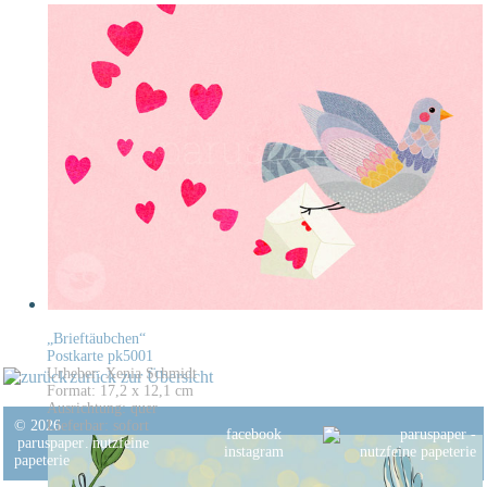
„Brieftäubchen“
Postkarte pk5001
Urheber: Xenia Schmidt
zurück zur Übersicht
Format: 17,2 x 12,1 cm
Ausrichtung: quer
© 2026
Lieferbar: sofort
facebook
paruspaper
.
nutzfeine
instagram
papeterie