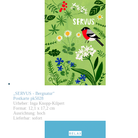
„SERVUS - Bergnatur“
Postkarte pk5028
Urheber: Inga Knopp-Kilpert
Format: 12,1 x 17,2 cm
Ausrichtung: hoch
Lieferbar: sofort