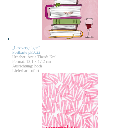
„Lesevergnügen“
Postkarte pk5022
Urheber: Antje Therés Kral
Format: 12,1 x 17,2 cm
Ausrichtung: hoch
Lieferbar: sofort