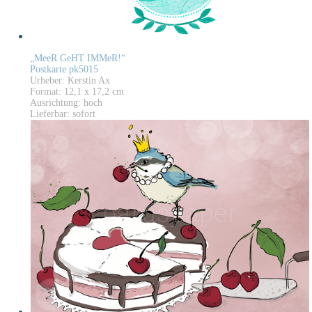
„MeeR GeHT IMMeR!“
Postkarte pk5015
Urheber: Kerstin Ax
Format: 12,1 x 17,2 cm
Ausrichtung: hoch
Lieferbar: sofort