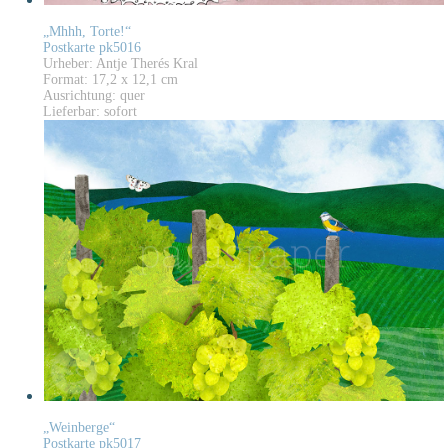
„Mhhh, Torte!“
Postkarte pk5016
Urheber: Antje Therés Kral
Format: 17,2 x 12,1 cm
Ausrichtung: quer
Lieferbar: sofort
„Weinberge“
Postkarte pk5017