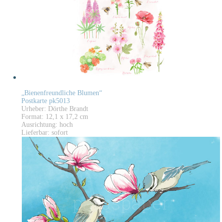
„Bienenfreundliche Blumen“
Postkarte pk5013
Urheber: Dörthe Brandt
Format: 12,1 x 17,2 cm
Ausrichtung: hoch
Lieferbar: sofort