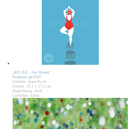
„RELAX - Am Wasser“
Postkarte pk5029
Urheber: Anne Koch
Format: 12,1 x 17,2 cm
Ausrichtung: hoch
Lieferbar: sofort