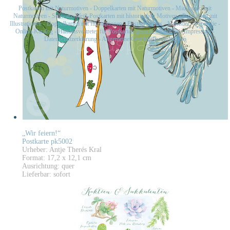
Postkarten mit Naturmotiven
-
Doppelkarten mit Naturmotiven
-
Midikarten mit
Naturmotiven
-
Schwarz-Weiß-Postkarten mit historischen Motiven
-
Postkarten mit
Illustrationen
-
Doppelkarten mit Illustrationen
-
Postkartensets
-
Kalender
-
Papeterie
-
Online-Katalog
-
Handelsvertreter für Postkarten gesucht
-
Kontakt
-
Impressum
-
Datenschutzerklärung
-
Allgemeine Geschäftsbedingungen
„Wir feiern!“
Postkarte pk5002
Urheber: Antje Therés Kral
Format: 17,2 x 12,1 cm
Ausrichtung: quer
Lieferbar: sofort