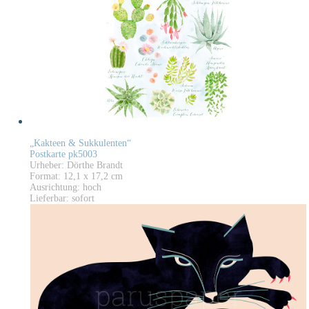
„Kakteen & Sukkulenten“
Postkarte pk5003
Urheber: Dörthe Brandt
Format: 12,1 x 17,2 cm
Ausrichtung: hoch
Lieferbar: sofort