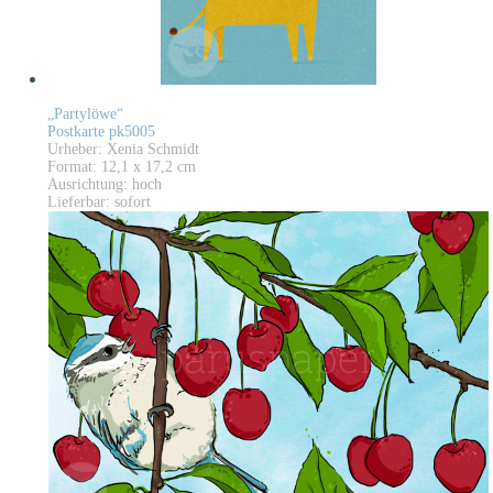
„Partylöwe“
Postkarte pk5005
Urheber: Xenia Schmidt
Format: 12,1 x 17,2 cm
Ausrichtung: hoch
Lieferbar: sofort