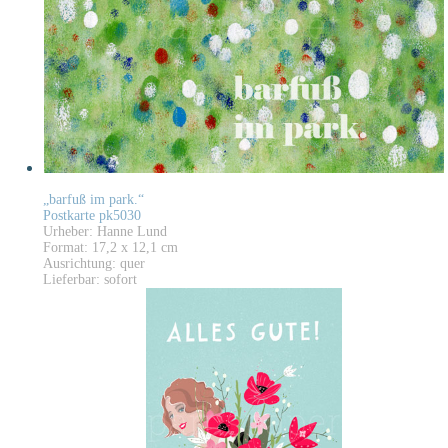
„barfuß im park.“
Postkarte pk5030
Urheber: Hanne Lund
Format: 17,2 x 12,1 cm
Ausrichtung: quer
Lieferbar: sofort