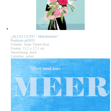
„ALLES GUTE! - Mohnblumen“
Postkarte pk5031
Urheber: Antje Therés Kral
Format: 12,1 x 17,2 cm
Ausrichtung: hoch
Lieferbar: sofort