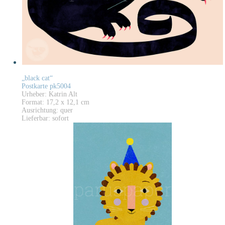
„black cat“
Postkarte pk5004
Urheber: Katrin Alt
Format: 17,2 x 12,1 cm
Ausrichtung: quer
Lieferbar: sofort