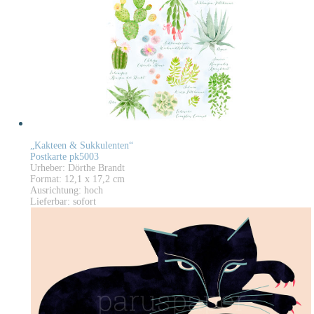
„Kakteen & Sukkulenten“
Postkarte pk5003
Urheber: Dörthe Brandt
Format: 12,1 x 17,2 cm
Ausrichtung: hoch
Lieferbar: sofort