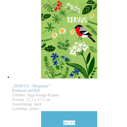
„SERVUS - Bergnatur“
Postkarte pk5028
Urheber: Inga Knopp-Kilpert
Format: 12,1 x 17,2 cm
Ausrichtung: hoch
Lieferbar: sofort