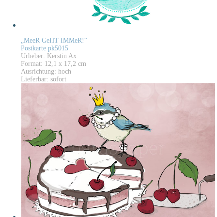
„MeeR GeHT IMMeR!“
Postkarte pk5015
Urheber: Kerstin Ax
Format: 12,1 x 17,2 cm
Ausrichtung: hoch
Lieferbar: sofort