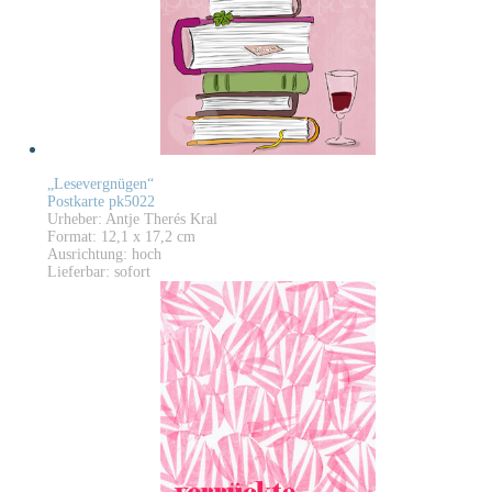
„Lesevergnügen“
Postkarte pk5022
Urheber: Antje Therés Kral
Format: 12,1 x 17,2 cm
Ausrichtung: hoch
Lieferbar: sofort