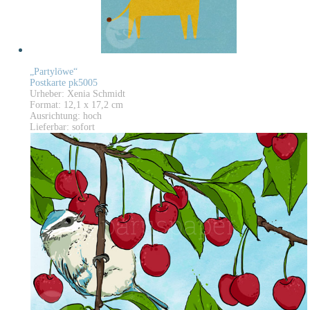
„Partylöwe“
Postkarte pk5005
Urheber: Xenia Schmidt
Format: 12,1 x 17,2 cm
Ausrichtung: hoch
Lieferbar: sofort