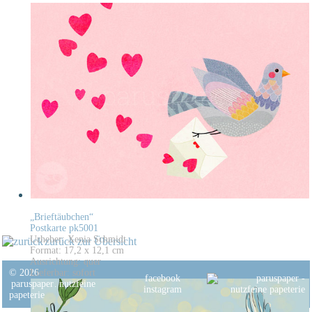
„Brieftäubchen“
Postkarte pk5001
Urheber: Xenia Schmidt
zurück zur Übersicht
Format: 17,2 x 12,1 cm
Ausrichtung: quer
© 2026
Lieferbar: sofort
facebook
paruspaper
.
nutzfeine
instagram
papeterie