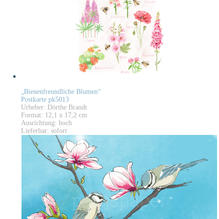
„Bienenfreundliche Blumen“
Postkarte pk5013
Urheber: Dörthe Brandt
Format: 12,1 x 17,2 cm
Ausrichtung: hoch
Lieferbar: sofort