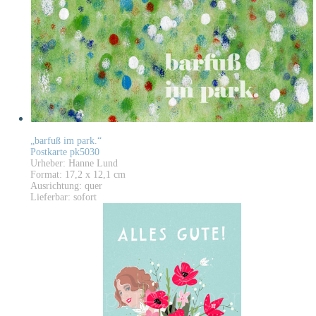
„barfuß im park.“
Postkarte pk5030
Urheber: Hanne Lund
Format: 17,2 x 12,1 cm
Ausrichtung: quer
Lieferbar: sofort