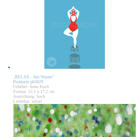
„RELAX - Am Wasser“
Postkarte pk5029
Urheber: Anne Koch
Format: 12,1 x 17,2 cm
Ausrichtung: hoch
Lieferbar: sofort