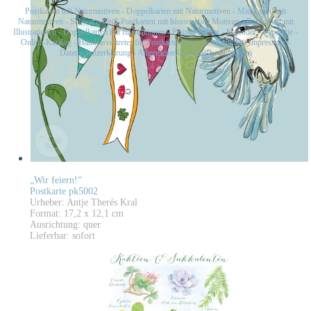
Postkarten mit Naturmotiven
-
Doppelkarten mit Naturmotiven
-
Midikarten mit
Naturmotiven
-
Schwarz-Weiß-Postkarten mit historischen Motiven
-
Postkarten mit
Illustrationen
-
Doppelkarten mit Illustrationen
-
Postkartensets
-
Kalender
-
Papeterie
-
Online-Katalog
-
Handelsvertreter für Postkarten gesucht
-
Kontakt
-
Impressum
-
Datenschutzerklärung
-
Allgemeine Geschäftsbedingungen
„Wir feiern!“
Postkarte pk5002
Urheber: Antje Therés Kral
Format: 17,2 x 12,1 cm
Ausrichtung: quer
Lieferbar: sofort