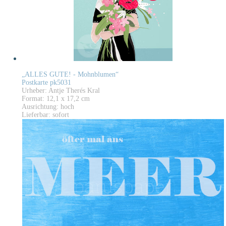
„ALLES GUTE! - Mohnblumen“
Postkarte pk5031
Urheber: Antje Therés Kral
Format: 12,1 x 17,2 cm
Ausrichtung: hoch
Lieferbar: sofort