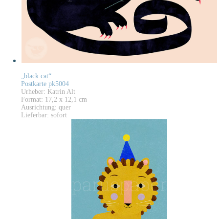
„black cat“
Postkarte pk5004
Urheber: Katrin Alt
Format: 17,2 x 12,1 cm
Ausrichtung: quer
Lieferbar: sofort