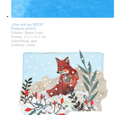
„öfter mal ans MEER“
Postkarte pk5032
Urheber: Hanne Lund
Format: 17,2 x 12,1 cm
Ausrichtung: quer
Lieferbar: sofort