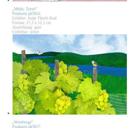
„Mhhh, Torte!“
Postkarte pk5016
Urheber: Antje Therés Kral
Format: 17,2 x 12,1 cm
Ausrichtung: quer
Lieferbar: sofort
„Weinberge“
Postkarte pk5017