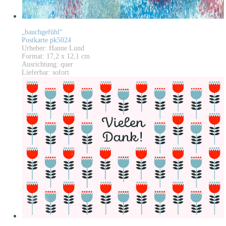
„bauchgefühl“
Postkarte pk5024
Urheber: Hanne Lund
Format: 17,2 x 12,1 cm
Ausrichtung: quer
Lieferbar: sofort