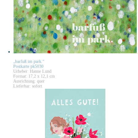
„barfuß im park.“
Postkarte pk5030
Urheber: Hanne Lund
Format: 17,2 x 12,1 cm
Ausrichtung: quer
Lieferbar: sofort