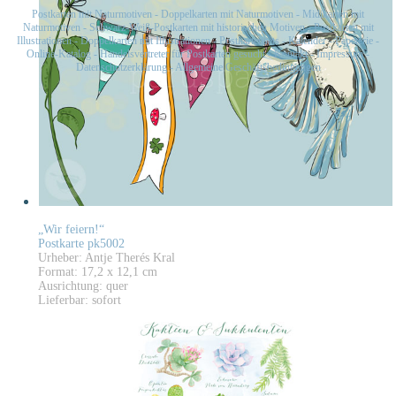
Postkarten mit Naturmotiven
-
Doppelkarten mit Naturmotiven
-
Midikarten mit
Naturmotiven
-
Schwarz-Weiß-Postkarten mit historischen Motiven
-
Postkarten mit
Illustrationen
-
Doppelkarten mit Illustrationen
-
Postkartensets
-
Kalender
-
Papeterie
-
Online-Katalog
-
Handelsvertreter für Postkarten gesucht
-
Kontakt
-
Impressum
-
Datenschutzerklärung
-
Allgemeine Geschäftsbedingungen
„Wir feiern!“
Postkarte pk5002
Urheber: Antje Therés Kral
Format: 17,2 x 12,1 cm
Ausrichtung: quer
Lieferbar: sofort