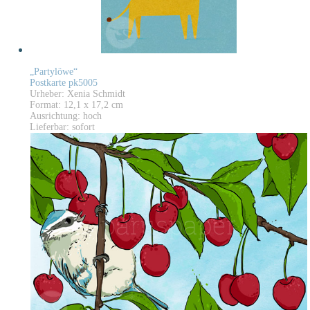
„Partylöwe“
Postkarte pk5005
Urheber: Xenia Schmidt
Format: 12,1 x 17,2 cm
Ausrichtung: hoch
Lieferbar: sofort