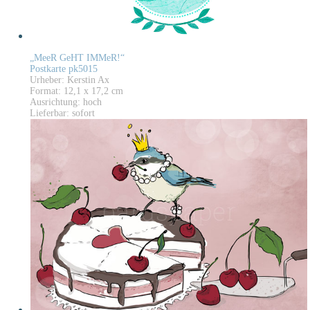
„MeeR GeHT IMMeR!“
Postkarte pk5015
Urheber: Kerstin Ax
Format: 12,1 x 17,2 cm
Ausrichtung: hoch
Lieferbar: sofort