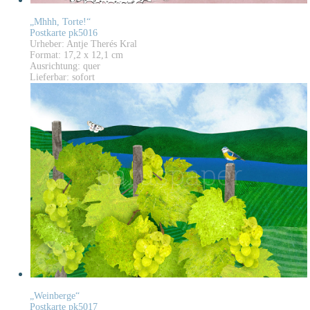
„Mhhh, Torte!“
Postkarte pk5016
Urheber: Antje Therés Kral
Format: 17,2 x 12,1 cm
Ausrichtung: quer
Lieferbar: sofort
„Weinberge“
Postkarte pk5017