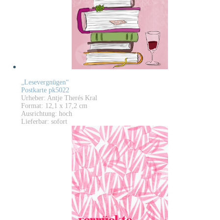
„Lesevergnügen“
Postkarte pk5022
Urheber: Antje Therés Kral
Format: 12,1 x 17,2 cm
Ausrichtung: hoch
Lieferbar: sofort