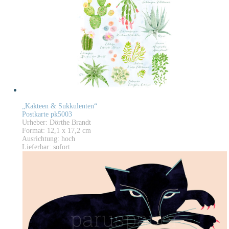
„Kakteen & Sukkulenten“
Postkarte pk5003
Urheber: Dörthe Brandt
Format: 12,1 x 17,2 cm
Ausrichtung: hoch
Lieferbar: sofort