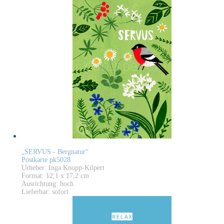
„SERVUS - Bergnatur“
Postkarte pk5028
Urheber: Inga Knopp-Kilpert
Format: 12,1 x 17,2 cm
Ausrichtung: hoch
Lieferbar: sofort