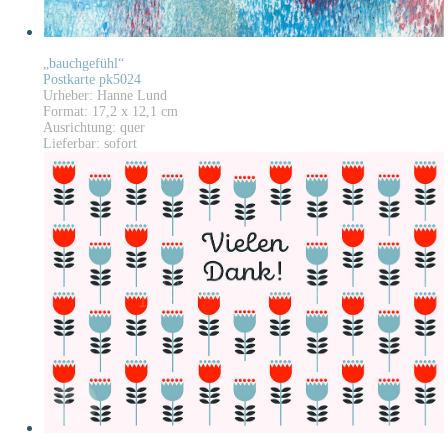
„bauchgefühl“
Postkarte pk5024
Urheber: Hanne Lund
Format: 17,2 x 12,1 cm
Ausrichtung: quer
Lieferbar: sofort