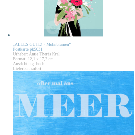
„ALLES GUTE! - Mohnblumen“
Postkarte pk5031
Urheber: Antje Therés Kral
Format: 12,1 x 17,2 cm
Ausrichtung: hoch
Lieferbar: sofort