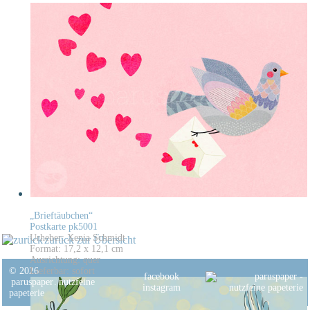
„Brieftäubchen“
Postkarte pk5001
Urheber: Xenia Schmidt
zurück zur Übersicht
Format: 17,2 x 12,1 cm
Ausrichtung: quer
© 2026
Lieferbar: sofort
facebook
paruspaper
.
nutzfeine
instagram
papeterie