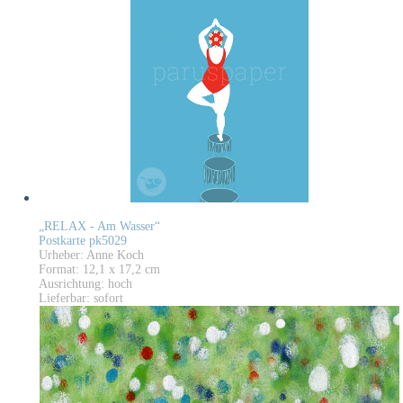
„RELAX - Am Wasser“
Postkarte pk5029
Urheber: Anne Koch
Format: 12,1 x 17,2 cm
Ausrichtung: hoch
Lieferbar: sofort