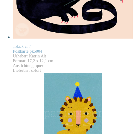
„black cat“
Postkarte pk5004
Urheber: Katrin Alt
Format: 17,2 x 12,1 cm
Ausrichtung: quer
Lieferbar: sofort