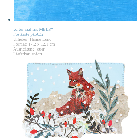
„öfter mal ans MEER“
Postkarte pk5032
Urheber: Hanne Lund
Format: 17,2 x 12,1 cm
Ausrichtung: quer
Lieferbar: sofort