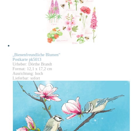
„Bienenfreundliche Blumen“
Postkarte pk5013
Urheber: Dörthe Brandt
Format: 12,1 x 17,2 cm
Ausrichtung: hoch
Lieferbar: sofort