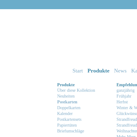
Start
Produkte
News
Ka
Produkte
Empfehlu
Über diese Kollektion
ganzjährig
Neuheiten
Frühjahr
Postkarten
Herbst
Doppelkarten
Winter & W
Kalender
Glückwüns
Postkartensets
Strandfreud
Papiertüten
Strandfreud
Briefumschläge
Weihnachte
Mehr Meer 