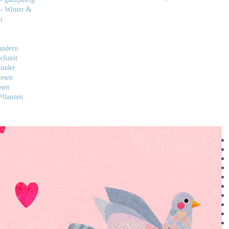
- Winter &
n
andern
chzeit
inder
esen
sen
flanzen