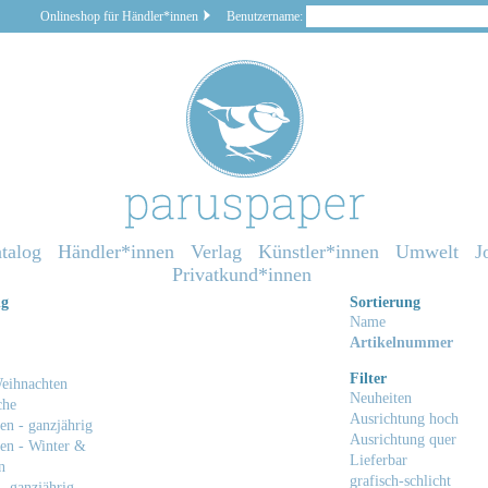
Onlineshop für Händler*innen
Benutzername:
talog
Händler*innen
Verlag
Künstler*innen
Umwelt
J
Privatkund*innen
ng
Sortierung
Name
Artikelnummer
Filter
eihnachten
Neuheiten
che
Ausrichtung hoch
en - ganzjährig
Ausrichtung quer
en - Winter &
Lieferbar
n
grafisch-schlicht
- ganzjährig