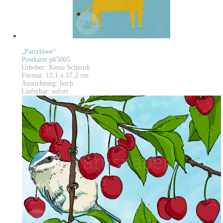
„Partylöwe“
Postkarte pk5005
Urheber: Xenia Schmidt
Format: 12,1 x 17,2 cm
Ausrichtung: hoch
Lieferbar: sofort