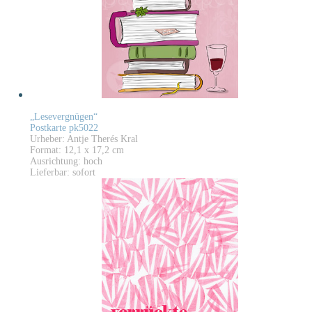
„Lesevergnügen“
Postkarte pk5022
Urheber: Antje Therés Kral
Format: 12,1 x 17,2 cm
Ausrichtung: hoch
Lieferbar: sofort