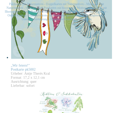
Postkarten mit Naturmotiven
-
Doppelkarten mit Naturmotiven
-
Midikarten mit
Naturmotiven
-
Schwarz-Weiß-Postkarten mit historischen Motiven
-
Postkarten mit
Illustrationen
-
Doppelkarten mit Illustrationen
-
Postkartensets
-
Kalender
-
Papeterie
-
Online-Katalog
-
Handelsvertreter für Postkarten gesucht
-
Kontakt
-
Impressum
-
Datenschutzerklärung
-
Allgemeine Geschäftsbedingungen
„Wir feiern!“
Postkarte pk5002
Urheber: Antje Therés Kral
Format: 17,2 x 12,1 cm
Ausrichtung: quer
Lieferbar: sofort