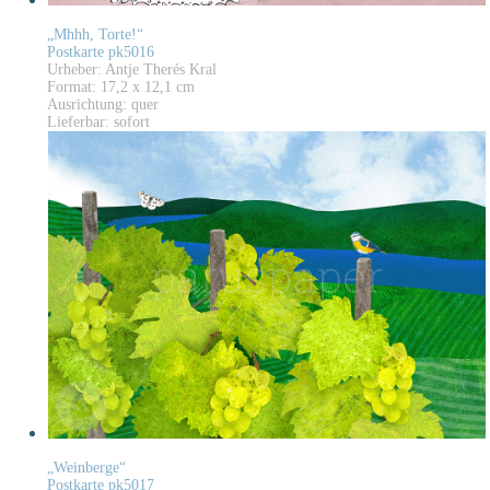
„Mhhh, Torte!“
Postkarte pk5016
Urheber: Antje Therés Kral
Format: 17,2 x 12,1 cm
Ausrichtung: quer
Lieferbar: sofort
„Weinberge“
Postkarte pk5017