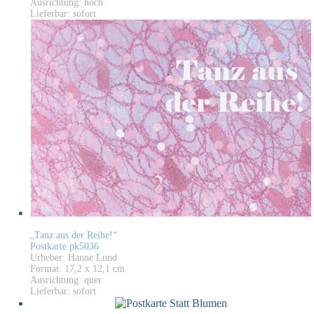
Ausrichtung: hoch
Lieferbar: sofort
„Tanz aus der Reihe!“
Postkarte pk5036
Urheber: Hanne Lund
Format: 17,2 x 12,1 cm
Ausrichtung: quer
Lieferbar: sofort