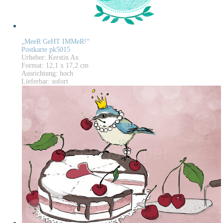
„MeeR GeHT IMMeR!“
Postkarte pk5015
Urheber: Kerstin Ax
Format: 12,1 x 17,2 cm
Ausrichtung: hoch
Lieferbar: sofort