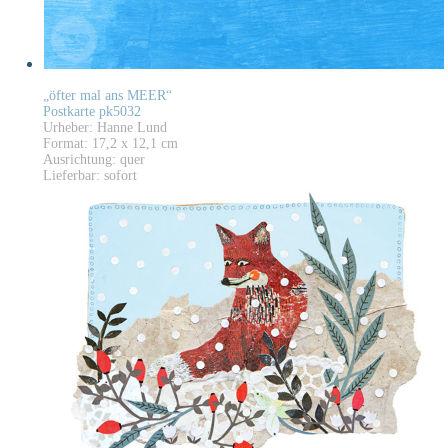
„öfter mal ans MEER“
Postkarte pk5032
Urheber: Hanne Lund
Format: 17,2 x 12,1 cm
Ausrichtung: quer
Lieferbar: sofort