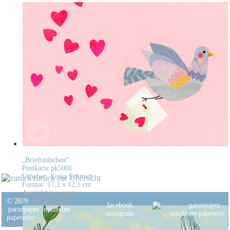
„Brieftäubchen“
Postkarte pk5001
Urheber: Xenia Schmidt
zurück zur Übersicht
Format: 17,2 x 12,1 cm
Ausrichtung: quer
© 2026
Lieferbar: sofort
facebook
paruspaper
.
nutzfeine
instagram
papeterie