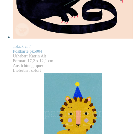
„black cat“
Postkarte pk5004
Urheber: Katrin Alt
Format: 17,2 x 12,1 cm
Ausrichtung: quer
Lieferbar: sofort