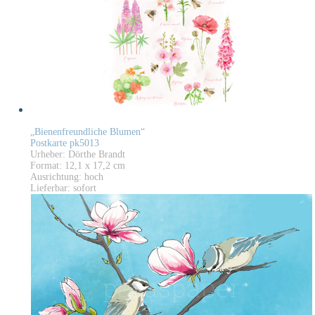
„Bienenfreundliche Blumen“
Postkarte pk5013
Urheber: Dörthe Brandt
Format: 12,1 x 17,2 cm
Ausrichtung: hoch
Lieferbar: sofort