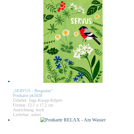
„SERVUS - Bergnatur“
Postkarte pk5028
Urheber: Inga Knopp-Kilpert
Format: 12,1 x 17,2 cm
Ausrichtung: hoch
Lieferbar: sofort