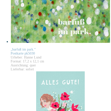
„barfuß im park.“
Postkarte pk5030
Urheber: Hanne Lund
Format: 17,2 x 12,1 cm
Ausrichtung: quer
Lieferbar: sofort