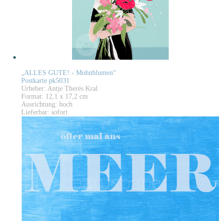
„ALLES GUTE! - Mohnblumen“
Postkarte pk5031
Urheber: Antje Therés Kral
Format: 12,1 x 17,2 cm
Ausrichtung: hoch
Lieferbar: sofort