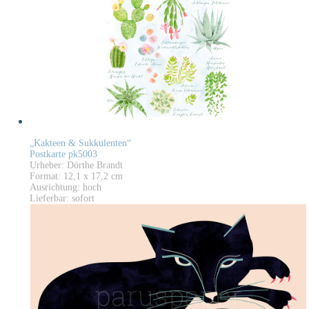
„Kakteen & Sukkulenten“
Postkarte pk5003
Urheber: Dörthe Brandt
Format: 12,1 x 17,2 cm
Ausrichtung: hoch
Lieferbar: sofort