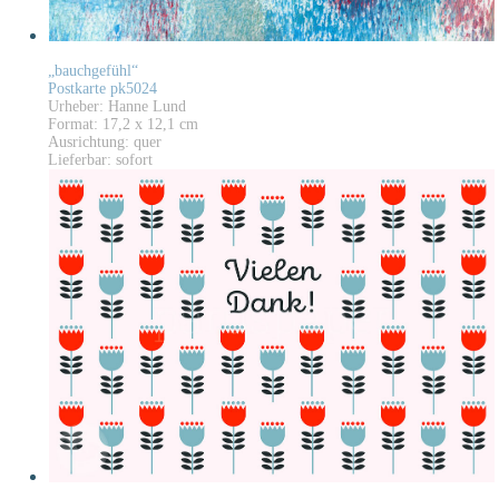
„bauchgefühl“
Postkarte pk5024
Urheber: Hanne Lund
Format: 17,2 x 12,1 cm
Ausrichtung: quer
Lieferbar: sofort