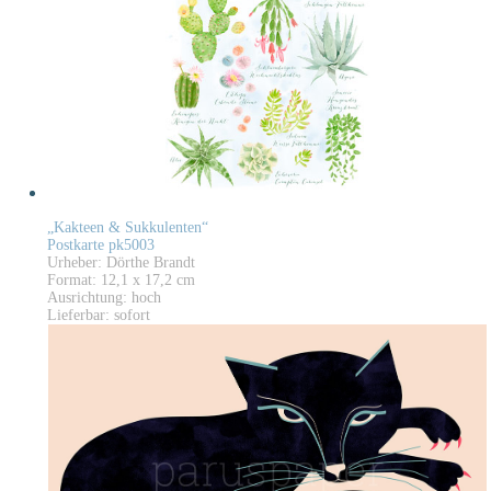
„Kakteen & Sukkulenten“
Postkarte pk5003
Urheber: Dörthe Brandt
Format: 12,1 x 17,2 cm
Ausrichtung: hoch
Lieferbar: sofort