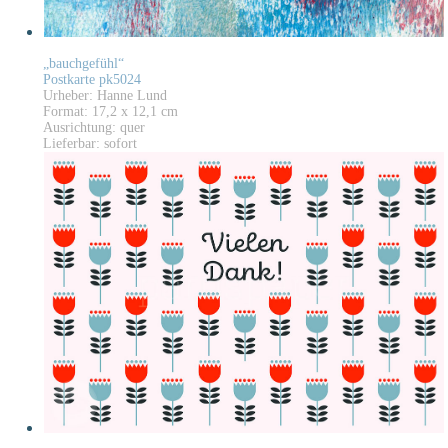
„bauchgefühl“
Postkarte pk5024
Urheber: Hanne Lund
Format: 17,2 x 12,1 cm
Ausrichtung: quer
Lieferbar: sofort