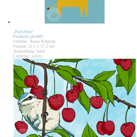
„Partylöwe“
Postkarte pk5005
Urheber: Xenia Schmidt
Format: 12,1 x 17,2 cm
Ausrichtung: hoch
Lieferbar: sofort