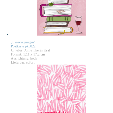
„Lesevergnügen“
Postkarte pk5022
Urheber: Antje Therés Kral
Format: 12,1 x 17,2 cm
Ausrichtung: hoch
Lieferbar: sofort