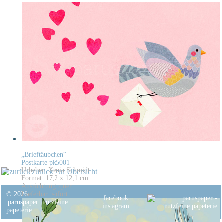
„Brieftäubchen“
Postkarte pk5001
Urheber: Xenia Schmidt
zurück zur Übersicht
Format: 17,2 x 12,1 cm
Ausrichtung: quer
© 2026
Lieferbar: sofort
facebook
paruspaper
.
nutzfeine
instagram
papeterie