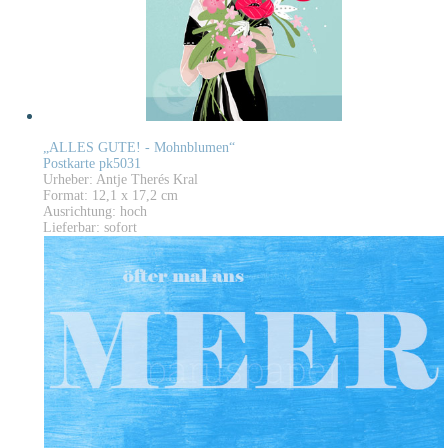
„ALLES GUTE! - Mohnblumen“
Postkarte pk5031
Urheber: Antje Therés Kral
Format: 12,1 x 17,2 cm
Ausrichtung: hoch
Lieferbar: sofort