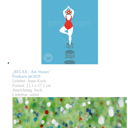
„RELAX - Am Wasser“
Postkarte pk5029
Urheber: Anne Koch
Format: 12,1 x 17,2 cm
Ausrichtung: hoch
Lieferbar: sofort