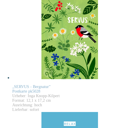
„SERVUS - Bergnatur“
Postkarte pk5028
Urheber: Inga Knopp-Kilpert
Format: 12,1 x 17,2 cm
Ausrichtung: hoch
Lieferbar: sofort