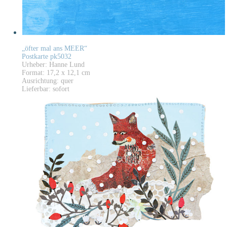
„öfter mal ans MEER“
Postkarte pk5032
Urheber: Hanne Lund
Format: 17,2 x 12,1 cm
Ausrichtung: quer
Lieferbar: sofort