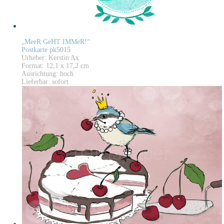
„MeeR GeHT IMMeR!“
Postkarte pk5015
Urheber: Kerstin Ax
Format: 12,1 x 17,2 cm
Ausrichtung: hoch
Lieferbar: sofort