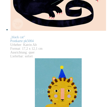
„black cat“
Postkarte pk5004
Urheber: Katrin Alt
Format: 17,2 x 12,1 cm
Ausrichtung: quer
Lieferbar: sofort