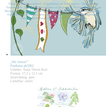
Postkarten mit Naturmotiven
-
Doppelkarten mit Naturmotiven
-
Midikarten mit
Naturmotiven
-
Schwarz-Weiß-Postkarten mit historischen Motiven
-
Postkarten mit
Illustrationen
-
Doppelkarten mit Illustrationen
-
Postkartensets
-
Kalender
-
Papeterie
-
Online-Katalog
-
Handelsvertreter für Postkarten gesucht
-
Kontakt
-
Impressum
-
Datenschutzerklärung
-
Allgemeine Geschäftsbedingungen
„Wir feiern!“
Postkarte pk5002
Urheber: Antje Therés Kral
Format: 17,2 x 12,1 cm
Ausrichtung: quer
Lieferbar: sofort