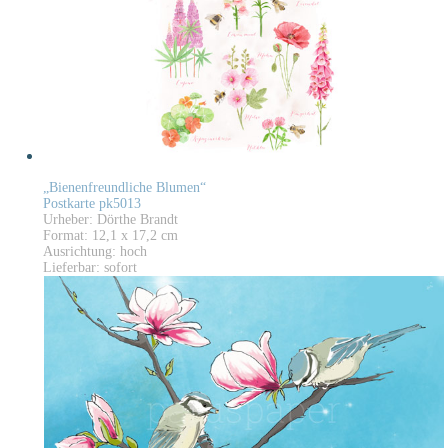
„Bienenfreundliche Blumen“
Postkarte pk5013
Urheber: Dörthe Brandt
Format: 12,1 x 17,2 cm
Ausrichtung: hoch
Lieferbar: sofort