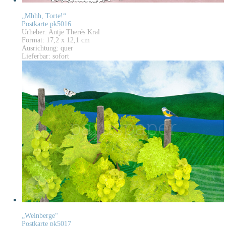
„Mhhh, Torte!“
Postkarte pk5016
Urheber: Antje Therés Kral
Format: 17,2 x 12,1 cm
Ausrichtung: quer
Lieferbar: sofort
„Weinberge“
Postkarte pk5017