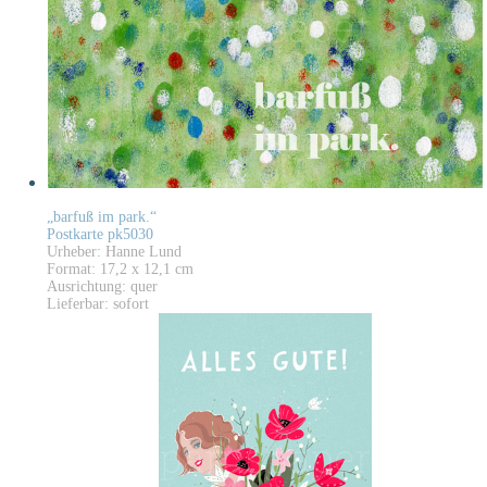
„barfuß im park.“
Postkarte pk5030
Urheber: Hanne Lund
Format: 17,2 x 12,1 cm
Ausrichtung: quer
Lieferbar: sofort