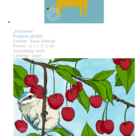
„Partylöwe“
Postkarte pk5005
Urheber: Xenia Schmidt
Format: 12,1 x 17,2 cm
Ausrichtung: hoch
Lieferbar: sofort