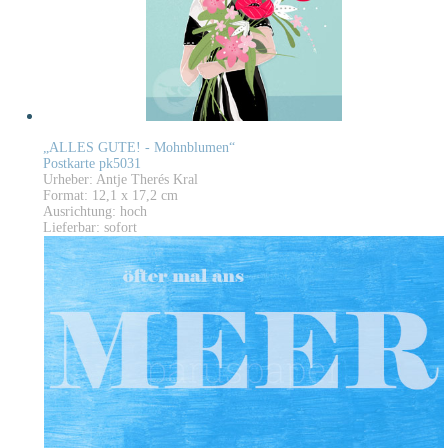
„ALLES GUTE! - Mohnblumen“
Postkarte pk5031
Urheber: Antje Therés Kral
Format: 12,1 x 17,2 cm
Ausrichtung: hoch
Lieferbar: sofort