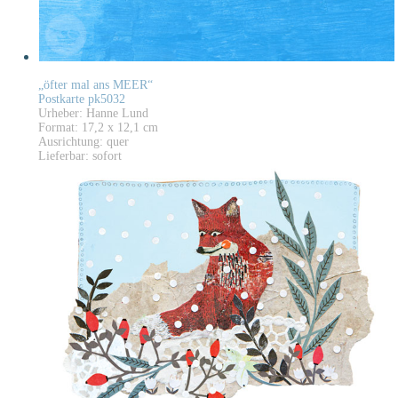
„öfter mal ans MEER“
Postkarte pk5032
Urheber: Hanne Lund
Format: 17,2 x 12,1 cm
Ausrichtung: quer
Lieferbar: sofort