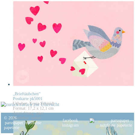
„Brieftäubchen“
Postkarte pk5001
Urheber: Xenia Schmidt
zurück zur Übersicht
Format: 17,2 x 12,1 cm
Ausrichtung: quer
© 2026
Lieferbar: sofort
facebook
paruspaper
.
nutzfeine
instagram
papeterie