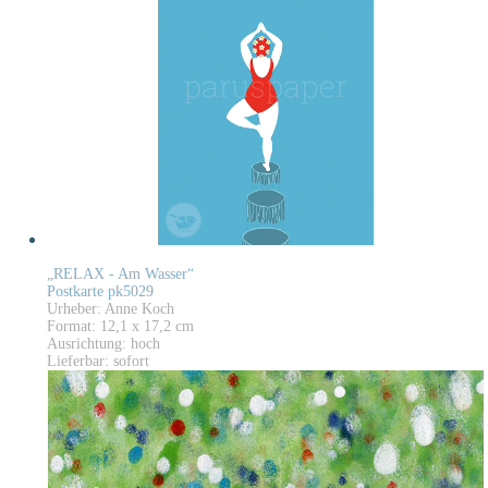
„RELAX - Am Wasser“
Postkarte pk5029
Urheber: Anne Koch
Format: 12,1 x 17,2 cm
Ausrichtung: hoch
Lieferbar: sofort