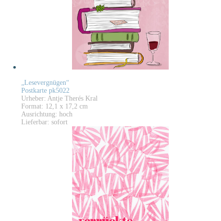
„Lesevergnügen“
Postkarte pk5022
Urheber: Antje Therés Kral
Format: 12,1 x 17,2 cm
Ausrichtung: hoch
Lieferbar: sofort