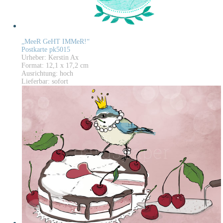
„MeeR GeHT IMMeR!“
Postkarte pk5015
Urheber: Kerstin Ax
Format: 12,1 x 17,2 cm
Ausrichtung: hoch
Lieferbar: sofort