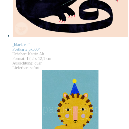
„black cat“
Postkarte pk5004
Urheber: Katrin Alt
Format: 17,2 x 12,1 cm
Ausrichtung: quer
Lieferbar: sofort