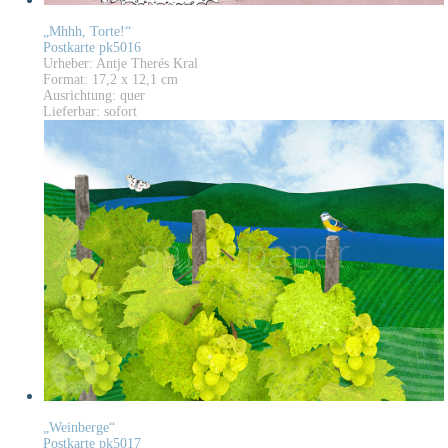
„Mhhh, Torte!“
Postkarte pk5016
Urheber: Antje Therés Kral
Format: 17,2 x 12,1 cm
Ausrichtung: quer
Lieferbar: sofort
„Weinberge“
Postkarte pk5017