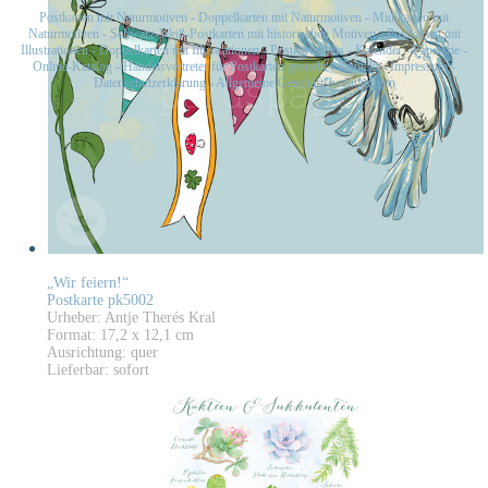
Postkarten mit Naturmotiven
-
Doppelkarten mit Naturmotiven
-
Midikarten mit
Naturmotiven
-
Schwarz-Weiß-Postkarten mit historischen Motiven
-
Postkarten mit
Illustrationen
-
Doppelkarten mit Illustrationen
-
Postkartensets
-
Kalender
-
Papeterie
-
Online-Katalog
-
Handelsvertreter für Postkarten gesucht
-
Kontakt
-
Impressum
-
Datenschutzerklärung
-
Allgemeine Geschäftsbedingungen
„Wir feiern!“
Postkarte pk5002
Urheber: Antje Therés Kral
Format: 17,2 x 12,1 cm
Ausrichtung: quer
Lieferbar: sofort