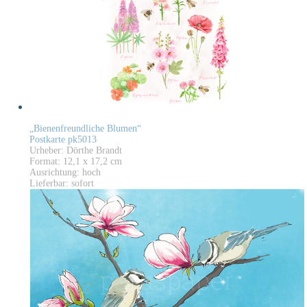
„Bienenfreundliche Blumen“
Postkarte pk5013
Urheber: Dörthe Brandt
Format: 12,1 x 17,2 cm
Ausrichtung: hoch
Lieferbar: sofort