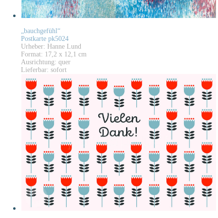
„bauchgefühl“
Postkarte pk5024
Urheber: Hanne Lund
Format: 17,2 x 12,1 cm
Ausrichtung: quer
Lieferbar: sofort