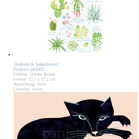
„Kakteen & Sukkulenten“
Postkarte pk5003
Urheber: Dörthe Brandt
Format: 12,1 x 17,2 cm
Ausrichtung: hoch
Lieferbar: sofort