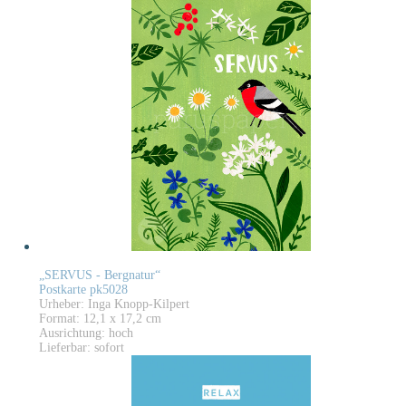
„SERVUS - Bergnatur“
Postkarte pk5028
Urheber: Inga Knopp-Kilpert
Format: 12,1 x 17,2 cm
Ausrichtung: hoch
Lieferbar: sofort