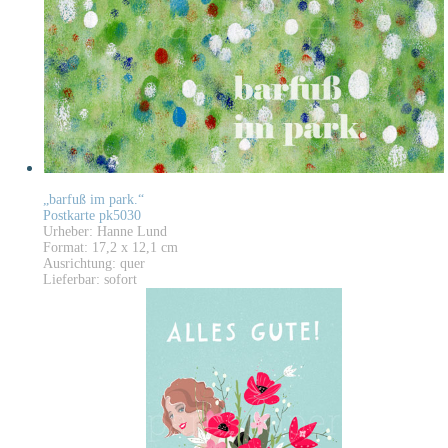
„barfuß im park.“
Postkarte pk5030
Urheber: Hanne Lund
Format: 17,2 x 12,1 cm
Ausrichtung: quer
Lieferbar: sofort