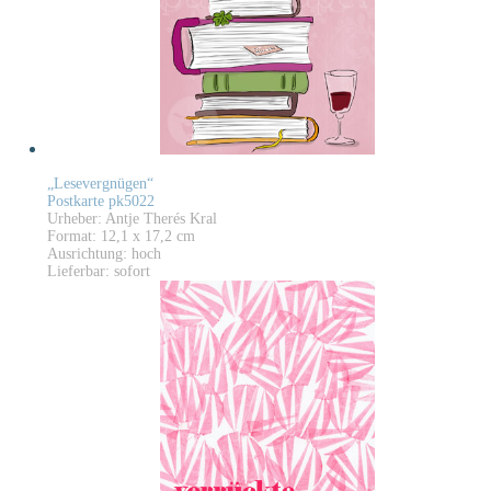
„Lesevergnügen“
Postkarte pk5022
Urheber: Antje Therés Kral
Format: 12,1 x 17,2 cm
Ausrichtung: hoch
Lieferbar: sofort