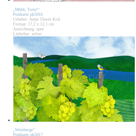
„Mhhh, Torte!“
Postkarte pk5016
Urheber: Antje Therés Kral
Format: 17,2 x 12,1 cm
Ausrichtung: quer
Lieferbar: sofort
„Weinberge“
Postkarte pk5017