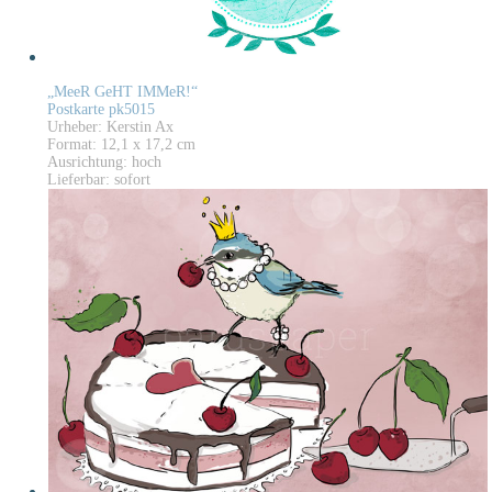
„MeeR GeHT IMMeR!“
Postkarte pk5015
Urheber: Kerstin Ax
Format: 12,1 x 17,2 cm
Ausrichtung: hoch
Lieferbar: sofort