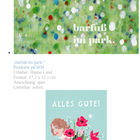
„barfuß im park.“
Postkarte pk5030
Urheber: Hanne Lund
Format: 17,2 x 12,1 cm
Ausrichtung: quer
Lieferbar: sofort