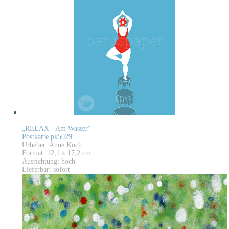
„RELAX - Am Wasser“
Postkarte pk5029
Urheber: Anne Koch
Format: 12,1 x 17,2 cm
Ausrichtung: hoch
Lieferbar: sofort