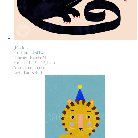
„black cat“
Postkarte pk5004
Urheber: Katrin Alt
Format: 17,2 x 12,1 cm
Ausrichtung: quer
Lieferbar: sofort