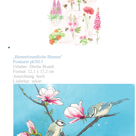
„Bienenfreundliche Blumen“
Postkarte pk5013
Urheber: Dörthe Brandt
Format: 12,1 x 17,2 cm
Ausrichtung: hoch
Lieferbar: sofort