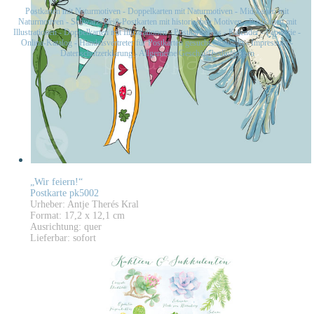
Postkarten mit Naturmotiven
-
Doppelkarten mit Naturmotiven
-
Midikarten mit
Naturmotiven
-
Schwarz-Weiß-Postkarten mit historischen Motiven
-
Postkarten mit
Illustrationen
-
Doppelkarten mit Illustrationen
-
Postkartensets
-
Kalender
-
Papeterie
-
Online-Katalog
-
Handelsvertreter für Postkarten gesucht
-
Kontakt
-
Impressum
-
Datenschutzerklärung
-
Allgemeine Geschäftsbedingungen
„Wir feiern!“
Postkarte pk5002
Urheber: Antje Therés Kral
Format: 17,2 x 12,1 cm
Ausrichtung: quer
Lieferbar: sofort