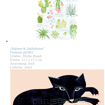
„Kakteen & Sukkulenten“
Postkarte pk5003
Urheber: Dörthe Brandt
Format: 12,1 x 17,2 cm
Ausrichtung: hoch
Lieferbar: sofort