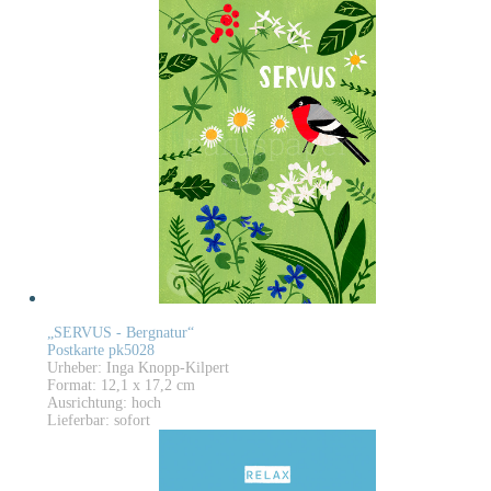
„SERVUS - Bergnatur“
Postkarte pk5028
Urheber: Inga Knopp-Kilpert
Format: 12,1 x 17,2 cm
Ausrichtung: hoch
Lieferbar: sofort