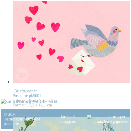
„Brieftäubchen“
Postkarte pk5001
Urheber: Xenia Schmidt
zurück zur Übersicht
Format: 17,2 x 12,1 cm
Ausrichtung: quer
© 2026
Lieferbar: sofort
facebook
paruspaper
.
nutzfeine
instagram
papeterie