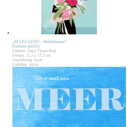
„ALLES GUTE! - Mohnblumen“
Postkarte pk5031
Urheber: Antje Therés Kral
Format: 12,1 x 17,2 cm
Ausrichtung: hoch
Lieferbar: sofort