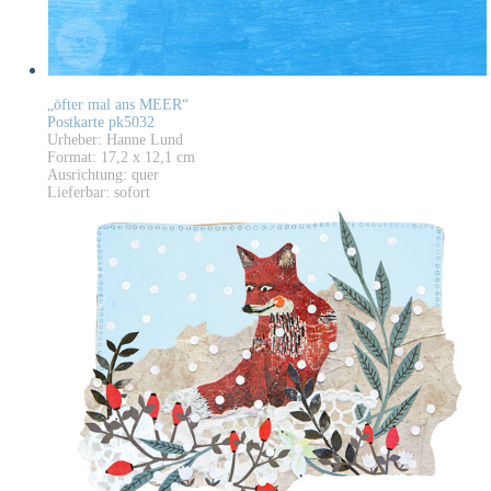
„öfter mal ans MEER“
Postkarte pk5032
Urheber: Hanne Lund
Format: 17,2 x 12,1 cm
Ausrichtung: quer
Lieferbar: sofort