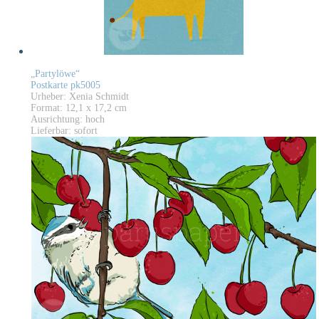
„Partylöwe“
Postkarte pk5005
Urheber: Xenia Schmidt
Format: 12,1 x 17,2 cm
Ausrichtung: hoch
Lieferbar: sofort