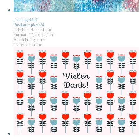
„bauchgefühl“
Postkarte pk5024
Urheber: Hanne Lund
Format: 17,2 x 12,1 cm
Ausrichtung: quer
Lieferbar: sofort