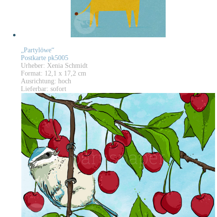
„Partylöwe“
Postkarte pk5005
Urheber: Xenia Schmidt
Format: 12,1 x 17,2 cm
Ausrichtung: hoch
Lieferbar: sofort