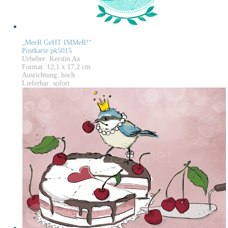
„MeeR GeHT IMMeR!“
Postkarte pk5015
Urheber: Kerstin Ax
Format: 12,1 x 17,2 cm
Ausrichtung: hoch
Lieferbar: sofort