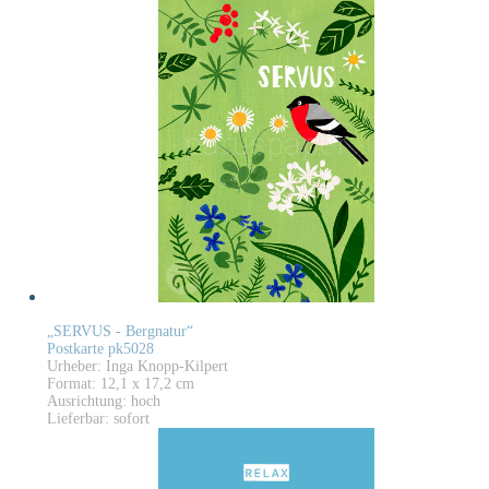
„SERVUS - Bergnatur“
Postkarte pk5028
Urheber: Inga Knopp-Kilpert
Format: 12,1 x 17,2 cm
Ausrichtung: hoch
Lieferbar: sofort