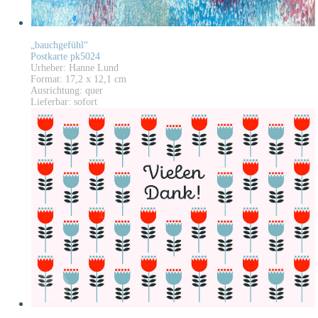
„bauchgefühl“
Postkarte pk5024
Urheber: Hanne Lund
Format: 17,2 x 12,1 cm
Ausrichtung: quer
Lieferbar: sofort