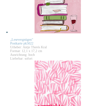
„Lesevergnügen“
Postkarte pk5022
Urheber: Antje Therés Kral
Format: 12,1 x 17,2 cm
Ausrichtung: hoch
Lieferbar: sofort