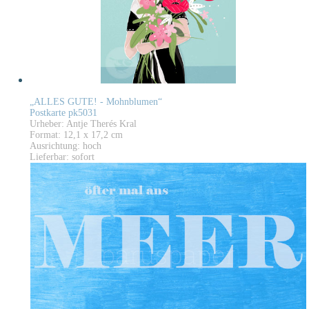
„ALLES GUTE! - Mohnblumen“
Postkarte pk5031
Urheber: Antje Therés Kral
Format: 12,1 x 17,2 cm
Ausrichtung: hoch
Lieferbar: sofort