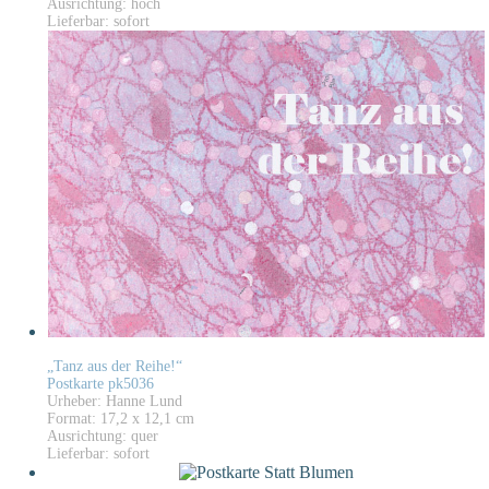
Ausrichtung: hoch
Lieferbar: sofort
„Tanz aus der Reihe!“
Postkarte pk5036
Urheber: Hanne Lund
Format: 17,2 x 12,1 cm
Ausrichtung: quer
Lieferbar: sofort