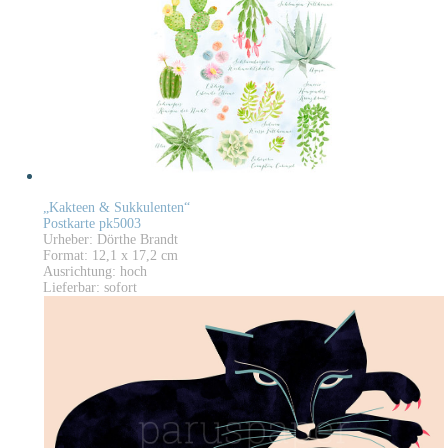
„Kakteen & Sukkulenten“
Postkarte pk5003
Urheber: Dörthe Brandt
Format: 12,1 x 17,2 cm
Ausrichtung: hoch
Lieferbar: sofort