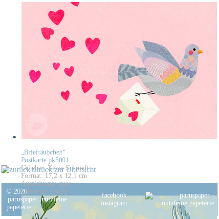
„Brieftäubchen“
Postkarte pk5001
Urheber: Xenia Schmidt
zurück zur Übersicht
Format: 17,2 x 12,1 cm
Ausrichtung: quer
© 2026
Lieferbar: sofort
facebook
paruspaper
.
nutzfeine
instagram
papeterie