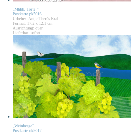
„Mhhh, Torte!“
Postkarte pk5016
Urheber: Antje Therés Kral
Format: 17,2 x 12,1 cm
Ausrichtung: quer
Lieferbar: sofort
„Weinberge“
Postkarte pk5017