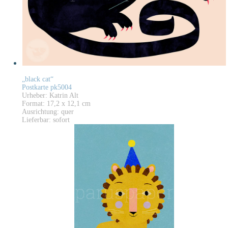
„black cat“
Postkarte pk5004
Urheber: Katrin Alt
Format: 17,2 x 12,1 cm
Ausrichtung: quer
Lieferbar: sofort