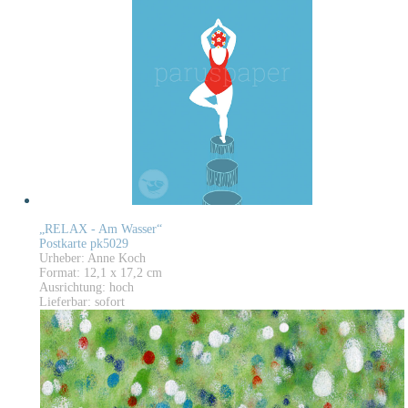
„RELAX - Am Wasser“
Postkarte pk5029
Urheber: Anne Koch
Format: 12,1 x 17,2 cm
Ausrichtung: hoch
Lieferbar: sofort