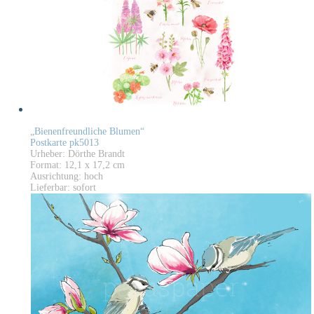
„Bienenfreundliche Blumen“
Postkarte pk5013
Urheber: Dörthe Brandt
Format: 12,1 x 17,2 cm
Ausrichtung: hoch
Lieferbar: sofort