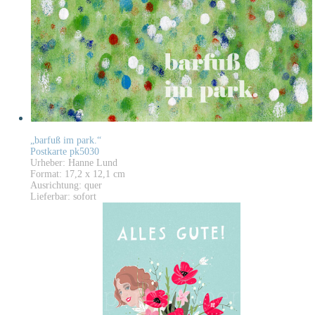
„barfuß im park.“
Postkarte pk5030
Urheber: Hanne Lund
Format: 17,2 x 12,1 cm
Ausrichtung: quer
Lieferbar: sofort