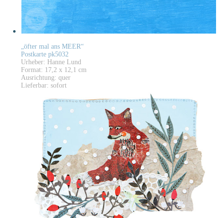
„öfter mal ans MEER“
Postkarte pk5032
Urheber: Hanne Lund
Format: 17,2 x 12,1 cm
Ausrichtung: quer
Lieferbar: sofort