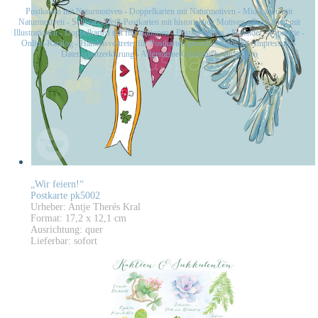
Postkarten mit Naturmotiven
-
Doppelkarten mit Naturmotiven
-
Midikarten mit
Naturmotiven
-
Schwarz-Weiß-Postkarten mit historischen Motiven
-
Postkarten mit
Illustrationen
-
Doppelkarten mit Illustrationen
-
Postkartensets
-
Kalender
-
Papeterie
-
Online-Katalog
-
Handelsvertreter für Postkarten gesucht
-
Kontakt
-
Impressum
-
Datenschutzerklärung
-
Allgemeine Geschäftsbedingungen
„Wir feiern!“
Postkarte pk5002
Urheber: Antje Therés Kral
Format: 17,2 x 12,1 cm
Ausrichtung: quer
Lieferbar: sofort