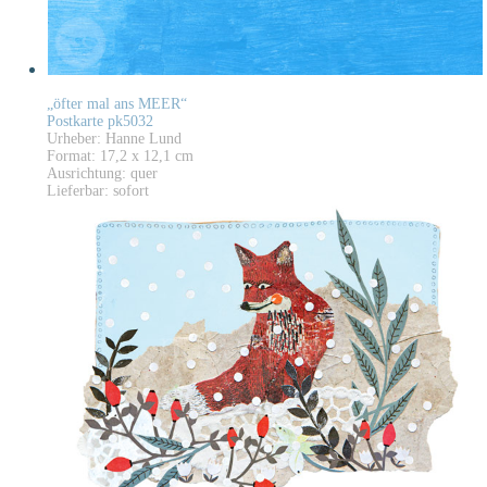
„öfter mal ans MEER“
Postkarte pk5032
Urheber: Hanne Lund
Format: 17,2 x 12,1 cm
Ausrichtung: quer
Lieferbar: sofort