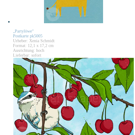
„Partylöwe“
Postkarte pk5005
Urheber: Xenia Schmidt
Format: 12,1 x 17,2 cm
Ausrichtung: hoch
Lieferbar: sofort