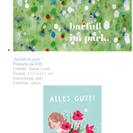
„barfuß im park.“
Postkarte pk5030
Urheber: Hanne Lund
Format: 17,2 x 12,1 cm
Ausrichtung: quer
Lieferbar: sofort