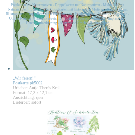
Postkarten mit Naturmotiven
-
Doppelkarten mit Naturmotiven
-
Midikarten mit
Naturmotiven
-
Schwarz-Weiß-Postkarten mit historischen Motiven
-
Postkarten mit
Illustrationen
-
Doppelkarten mit Illustrationen
-
Postkartensets
-
Kalender
-
Papeterie
-
Online-Katalog
-
Handelsvertreter für Postkarten gesucht
-
Kontakt
-
Impressum
-
Datenschutzerklärung
-
Allgemeine Geschäftsbedingungen
„Wir feiern!“
Postkarte pk5002
Urheber: Antje Therés Kral
Format: 17,2 x 12,1 cm
Ausrichtung: quer
Lieferbar: sofort