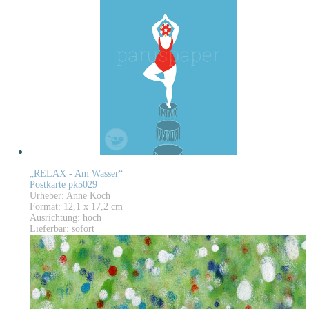
„RELAX - Am Wasser“
Postkarte pk5029
Urheber: Anne Koch
Format: 12,1 x 17,2 cm
Ausrichtung: hoch
Lieferbar: sofort