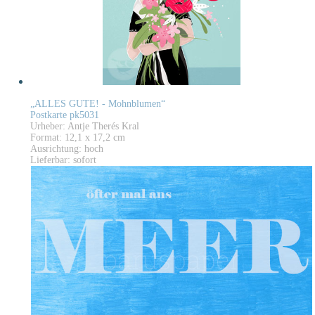
„ALLES GUTE! - Mohnblumen“
Postkarte pk5031
Urheber: Antje Therés Kral
Format: 12,1 x 17,2 cm
Ausrichtung: hoch
Lieferbar: sofort