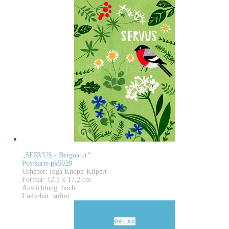
„SERVUS - Bergnatur“
Postkarte pk5028
Urheber: Inga Knopp-Kilpert
Format: 12,1 x 17,2 cm
Ausrichtung: hoch
Lieferbar: sofort