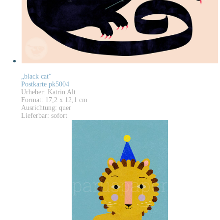
„black cat“
Postkarte pk5004
Urheber: Katrin Alt
Format: 17,2 x 12,1 cm
Ausrichtung: quer
Lieferbar: sofort