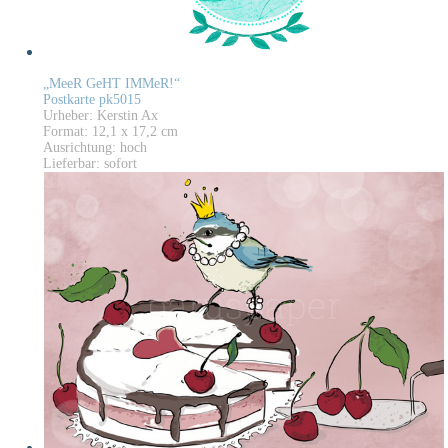
„MeeR GeHT IMMeR!“
Postkarte pk5015
Urheber: Kerstin Ax
Format: 12,1 x 17,2 cm
Ausrichtung: hoch
Lieferbar: sofort