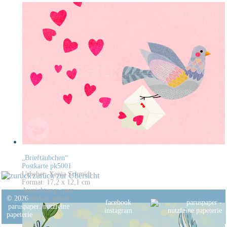
„Brieftäubchen“
Postkarte pk5001
Urheber: Xenia Schmidt
zurück zur Übersicht
Format: 17,2 x 12,1 cm
Ausrichtung: quer
© 2026
Lieferbar: sofort
facebook
paruspaper
.
nutzfeine
instagram
papeterie