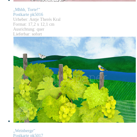
„Mhhh, Torte!“
Postkarte pk5016
Urheber: Antje Therés Kral
Format: 17,2 x 12,1 cm
Ausrichtung: quer
Lieferbar: sofort
„Weinberge“
Postkarte pk5017