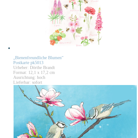
„Bienenfreundliche Blumen“
Postkarte pk5013
Urheber: Dörthe Brandt
Format: 12,1 x 17,2 cm
Ausrichtung: hoch
Lieferbar: sofort