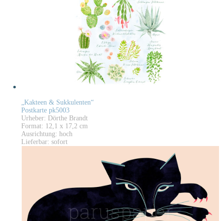
„Kakteen & Sukkulenten“
Postkarte pk5003
Urheber: Dörthe Brandt
Format: 12,1 x 17,2 cm
Ausrichtung: hoch
Lieferbar: sofort