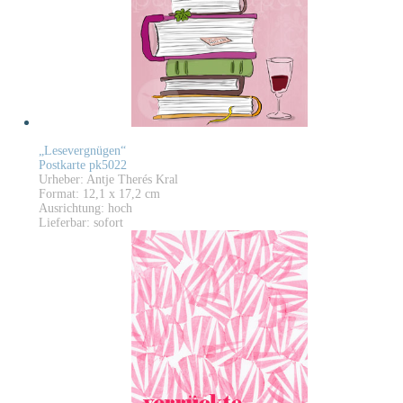
„Lesevergnügen“
Postkarte pk5022
Urheber: Antje Therés Kral
Format: 12,1 x 17,2 cm
Ausrichtung: hoch
Lieferbar: sofort