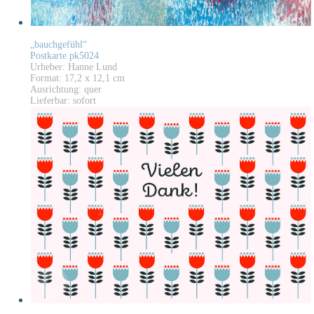
„bauchgefühl“
Postkarte pk5024
Urheber: Hanne Lund
Format: 17,2 x 12,1 cm
Ausrichtung: quer
Lieferbar: sofort