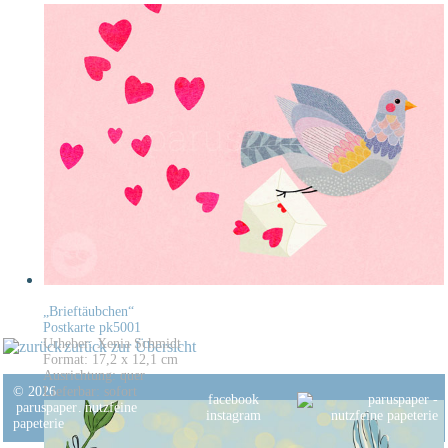
„Brieftäubchen“
Postkarte pk5001
Urheber: Xenia Schmidt
zurück zur Übersicht
Format: 17,2 x 12,1 cm
Ausrichtung: quer
© 2026
Lieferbar: sofort
facebook
paruspaper
.
nutzfeine
instagram
papeterie