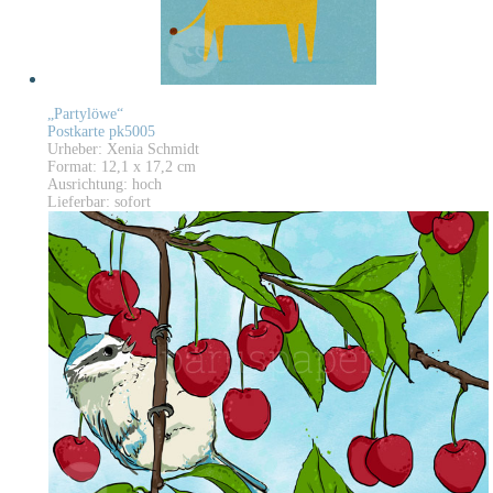
„Partylöwe“
Postkarte pk5005
Urheber: Xenia Schmidt
Format: 12,1 x 17,2 cm
Ausrichtung: hoch
Lieferbar: sofort