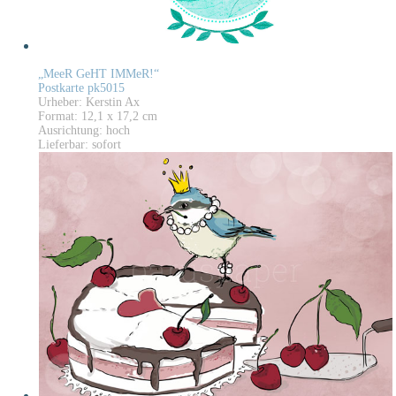
„MeeR GeHT IMMeR!“
Postkarte pk5015
Urheber: Kerstin Ax
Format: 12,1 x 17,2 cm
Ausrichtung: hoch
Lieferbar: sofort