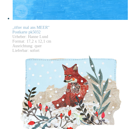
„öfter mal ans MEER“
Postkarte pk5032
Urheber: Hanne Lund
Format: 17,2 x 12,1 cm
Ausrichtung: quer
Lieferbar: sofort