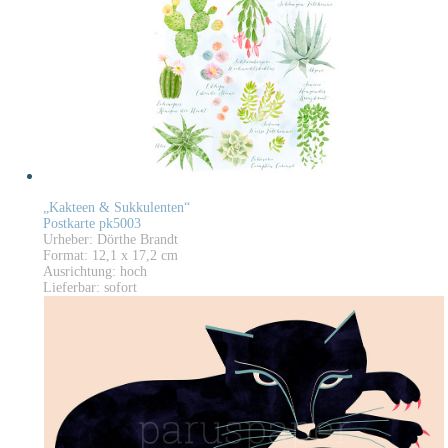
„Kakteen & Sukkulenten“
Postkarte pk5003
Urheber: Dörthe Brandt
Format: 12,1 x 17,2 cm
Ausrichtung: hoch
Lieferbar: sofort