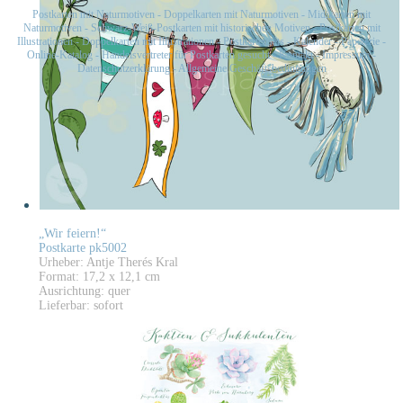
Postkarten mit Naturmotiven
-
Doppelkarten mit Naturmotiven
-
Midikarten mit
Naturmotiven
-
Schwarz-Weiß-Postkarten mit historischen Motiven
-
Postkarten mit
Illustrationen
-
Doppelkarten mit Illustrationen
-
Postkartensets
-
Kalender
-
Papeterie
-
Online-Katalog
-
Handelsvertreter für Postkarten gesucht
-
Kontakt
-
Impressum
-
Datenschutzerklärung
-
Allgemeine Geschäftsbedingungen
„Wir feiern!“
Postkarte pk5002
Urheber: Antje Therés Kral
Format: 17,2 x 12,1 cm
Ausrichtung: quer
Lieferbar: sofort