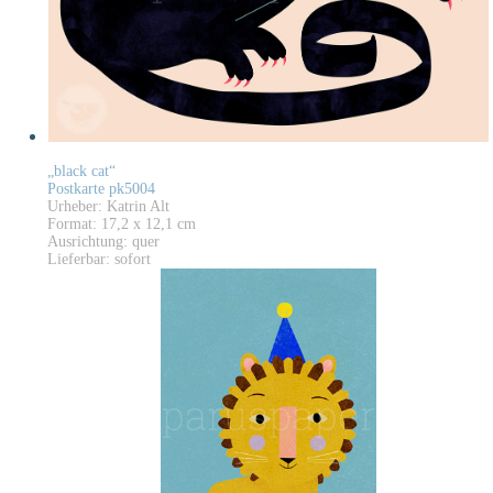
„black cat“
Postkarte pk5004
Urheber: Katrin Alt
Format: 17,2 x 12,1 cm
Ausrichtung: quer
Lieferbar: sofort