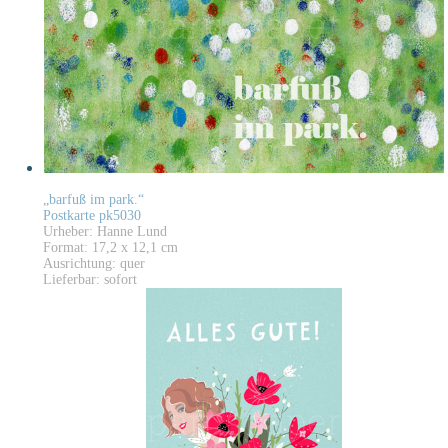
„barfuß im park.“
Postkarte pk5030
Urheber: Hanne Lund
Format: 17,2 x 12,1 cm
Ausrichtung: quer
Lieferbar: sofort