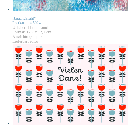
„bauchgefühl“
Postkarte pk5024
Urheber: Hanne Lund
Format: 17,2 x 12,1 cm
Ausrichtung: quer
Lieferbar: sofort