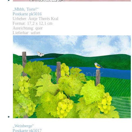
„Mhhh, Torte!“
Postkarte pk5016
Urheber: Antje Therés Kral
Format: 17,2 x 12,1 cm
Ausrichtung: quer
Lieferbar: sofort
„Weinberge“
Postkarte pk5017