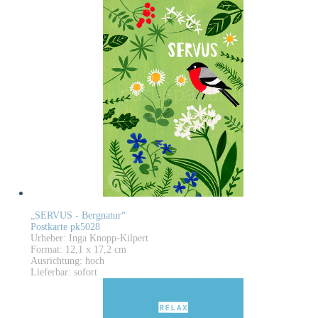
„SERVUS - Bergnatur“
Postkarte pk5028
Urheber: Inga Knopp-Kilpert
Format: 12,1 x 17,2 cm
Ausrichtung: hoch
Lieferbar: sofort