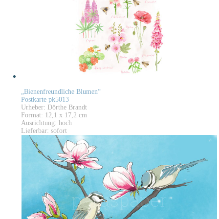
„Bienenfreundliche Blumen“
Postkarte pk5013
Urheber: Dörthe Brandt
Format: 12,1 x 17,2 cm
Ausrichtung: hoch
Lieferbar: sofort