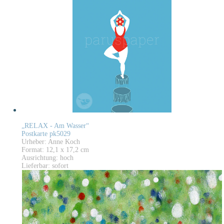
„RELAX - Am Wasser“
Postkarte pk5029
Urheber: Anne Koch
Format: 12,1 x 17,2 cm
Ausrichtung: hoch
Lieferbar: sofort