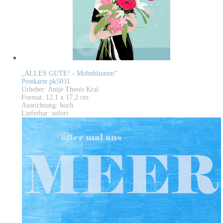
„ALLES GUTE! - Mohnblumen“
Postkarte pk5031
Urheber: Antje Therés Kral
Format: 12,1 x 17,2 cm
Ausrichtung: hoch
Lieferbar: sofort