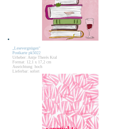
„Lesevergnügen“
Postkarte pk5022
Urheber: Antje Therés Kral
Format: 12,1 x 17,2 cm
Ausrichtung: hoch
Lieferbar: sofort