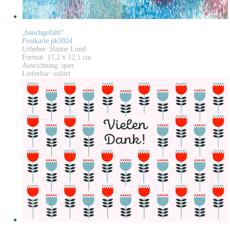
„bauchgefühl“
Postkarte pk5024
Urheber: Hanne Lund
Format: 17,2 x 12,1 cm
Ausrichtung: quer
Lieferbar: sofort