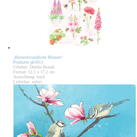
„Bienenfreundliche Blumen“
Postkarte pk5013
Urheber: Dörthe Brandt
Format: 12,1 x 17,2 cm
Ausrichtung: hoch
Lieferbar: sofort