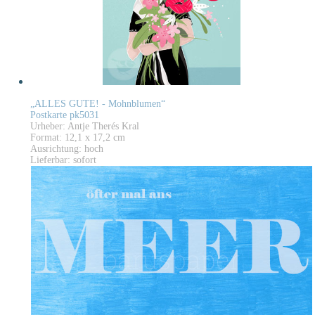
„ALLES GUTE! - Mohnblumen“
Postkarte pk5031
Urheber: Antje Therés Kral
Format: 12,1 x 17,2 cm
Ausrichtung: hoch
Lieferbar: sofort