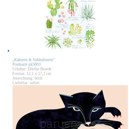
„Kakteen & Sukkulenten“
Postkarte pk5003
Urheber: Dörthe Brandt
Format: 12,1 x 17,2 cm
Ausrichtung: hoch
Lieferbar: sofort