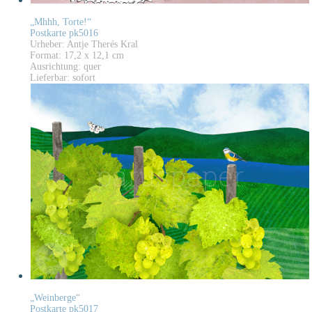
„Mhhh, Torte!“
Postkarte pk5016
Urheber: Antje Therés Kral
Format: 17,2 x 12,1 cm
Ausrichtung: quer
Lieferbar: sofort
„Weinberge“
Postkarte pk5017