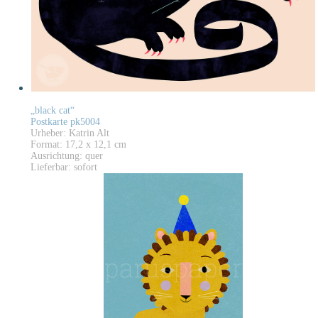
„black cat“
Postkarte pk5004
Urheber: Katrin Alt
Format: 17,2 x 12,1 cm
Ausrichtung: quer
Lieferbar: sofort