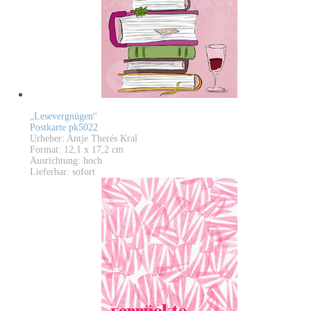
„Lesevergnügen“
Postkarte pk5022
Urheber: Antje Therés Kral
Format: 12,1 x 17,2 cm
Ausrichtung: hoch
Lieferbar: sofort