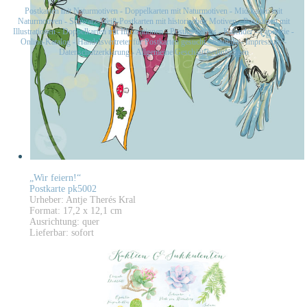
Postkarten mit Naturmotiven
-
Doppelkarten mit Naturmotiven
-
Midikarten mit
Naturmotiven
-
Schwarz-Weiß-Postkarten mit historischen Motiven
-
Postkarten mit
Illustrationen
-
Doppelkarten mit Illustrationen
-
Postkartensets
-
Kalender
-
Papeterie
-
Online-Katalog
-
Handelsvertreter für Postkarten gesucht
-
Kontakt
-
Impressum
-
Datenschutzerklärung
-
Allgemeine Geschäftsbedingungen
„Wir feiern!“
Postkarte pk5002
Urheber: Antje Therés Kral
Format: 17,2 x 12,1 cm
Ausrichtung: quer
Lieferbar: sofort