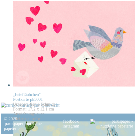
„Brieftäubchen“
Postkarte pk5001
Urheber: Xenia Schmidt
zurück zur Übersicht
Format: 17,2 x 12,1 cm
Ausrichtung: quer
© 2026
Lieferbar: sofort
facebook
paruspaper
.
nutzfeine
instagram
papeterie