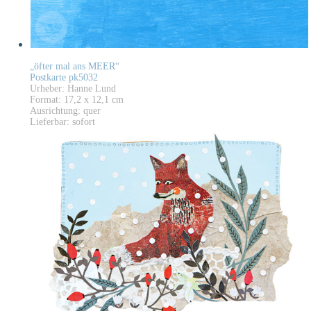
„öfter mal ans MEER“
Postkarte pk5032
Urheber: Hanne Lund
Format: 17,2 x 12,1 cm
Ausrichtung: quer
Lieferbar: sofort