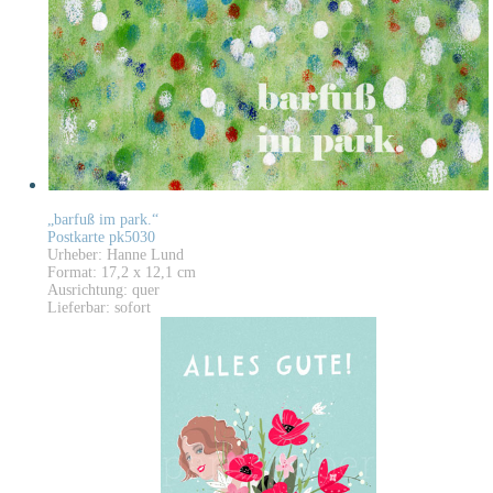
„barfuß im park.“
Postkarte pk5030
Urheber: Hanne Lund
Format: 17,2 x 12,1 cm
Ausrichtung: quer
Lieferbar: sofort