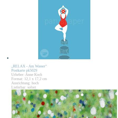
„RELAX - Am Wasser“
Postkarte pk5029
Urheber: Anne Koch
Format: 12,1 x 17,2 cm
Ausrichtung: hoch
Lieferbar: sofort