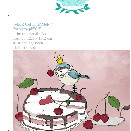
„MeeR GeHT IMMeR!“
Postkarte pk5015
Urheber: Kerstin Ax
Format: 12,1 x 17,2 cm
Ausrichtung: hoch
Lieferbar: sofort