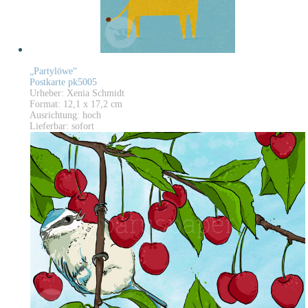
„Partylöwe“
Postkarte pk5005
Urheber: Xenia Schmidt
Format: 12,1 x 17,2 cm
Ausrichtung: hoch
Lieferbar: sofort