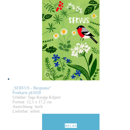
„SERVUS - Bergnatur“
Postkarte pk5028
Urheber: Inga Knopp-Kilpert
Format: 12,1 x 17,2 cm
Ausrichtung: hoch
Lieferbar: sofort