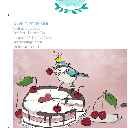
„MeeR GeHT IMMeR!“
Postkarte pk5015
Urheber: Kerstin Ax
Format: 12,1 x 17,2 cm
Ausrichtung: hoch
Lieferbar: sofort