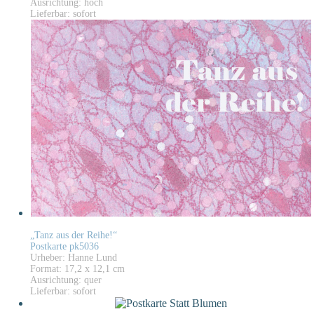
Ausrichtung: hoch
Lieferbar: sofort
„Tanz aus der Reihe!“
Postkarte pk5036
Urheber: Hanne Lund
Format: 17,2 x 12,1 cm
Ausrichtung: quer
Lieferbar: sofort