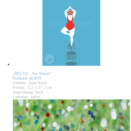
„RELAX - Am Wasser“
Postkarte pk5029
Urheber: Anne Koch
Format: 12,1 x 17,2 cm
Ausrichtung: hoch
Lieferbar: sofort