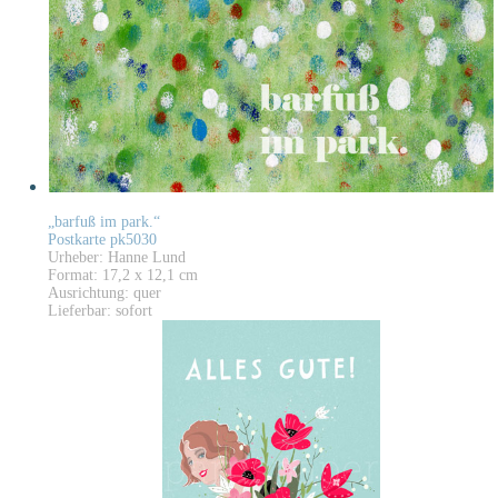
„barfuß im park.“
Postkarte pk5030
Urheber: Hanne Lund
Format: 17,2 x 12,1 cm
Ausrichtung: quer
Lieferbar: sofort