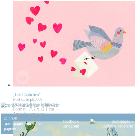
„Brieftäubchen“
Postkarte pk5001
Urheber: Xenia Schmidt
zurück zur Übersicht
Format: 17,2 x 12,1 cm
Ausrichtung: quer
© 2026
Lieferbar: sofort
facebook
paruspaper
.
nutzfeine
instagram
papeterie