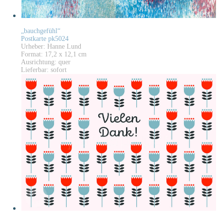
„bauchgefühl“
Postkarte pk5024
Urheber: Hanne Lund
Format: 17,2 x 12,1 cm
Ausrichtung: quer
Lieferbar: sofort