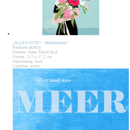
„ALLES GUTE! - Mohnblumen“
Postkarte pk5031
Urheber: Antje Therés Kral
Format: 12,1 x 17,2 cm
Ausrichtung: hoch
Lieferbar: sofort