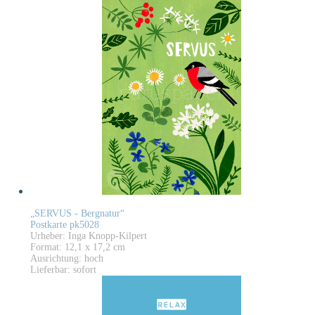
„SERVUS - Bergnatur“
Postkarte pk5028
Urheber: Inga Knopp-Kilpert
Format: 12,1 x 17,2 cm
Ausrichtung: hoch
Lieferbar: sofort