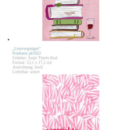
„Lesevergnügen“
Postkarte pk5022
Urheber: Antje Therés Kral
Format: 12,1 x 17,2 cm
Ausrichtung: hoch
Lieferbar: sofort