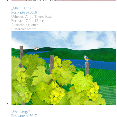
„Mhhh, Torte!“
Postkarte pk5016
Urheber: Antje Therés Kral
Format: 17,2 x 12,1 cm
Ausrichtung: quer
Lieferbar: sofort
„Weinberge“
Postkarte pk5017