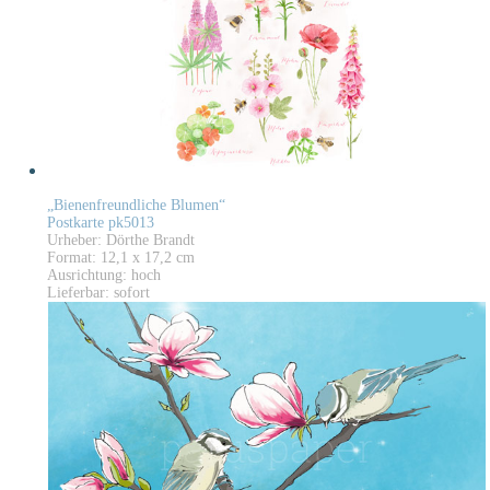
„Bienenfreundliche Blumen“
Postkarte pk5013
Urheber: Dörthe Brandt
Format: 12,1 x 17,2 cm
Ausrichtung: hoch
Lieferbar: sofort