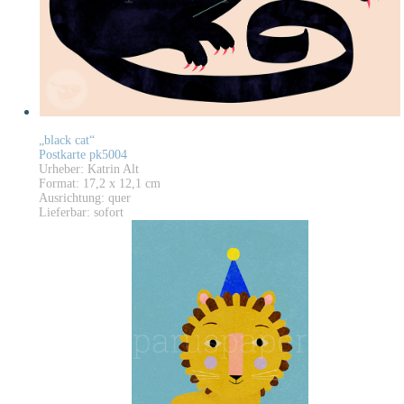
„black cat“
Postkarte pk5004
Urheber: Katrin Alt
Format: 17,2 x 12,1 cm
Ausrichtung: quer
Lieferbar: sofort