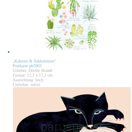
„Kakteen & Sukkulenten“
Postkarte pk5003
Urheber: Dörthe Brandt
Format: 12,1 x 17,2 cm
Ausrichtung: hoch
Lieferbar: sofort