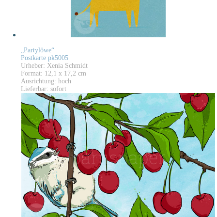
„Partylöwe“
Postkarte pk5005
Urheber: Xenia Schmidt
Format: 12,1 x 17,2 cm
Ausrichtung: hoch
Lieferbar: sofort