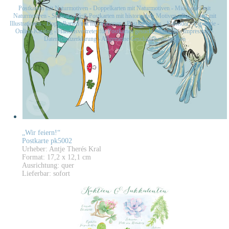
Postkarten mit Naturmotiven
-
Doppelkarten mit Naturmotiven
-
Midikarten mit
Naturmotiven
-
Schwarz-Weiß-Postkarten mit historischen Motiven
-
Postkarten mit
Illustrationen
-
Doppelkarten mit Illustrationen
-
Postkartensets
-
Kalender
-
Papeterie
-
Online-Katalog
-
Handelsvertreter für Postkarten gesucht
-
Kontakt
-
Impressum
-
Datenschutzerklärung
-
Allgemeine Geschäftsbedingungen
„Wir feiern!“
Postkarte pk5002
Urheber: Antje Therés Kral
Format: 17,2 x 12,1 cm
Ausrichtung: quer
Lieferbar: sofort