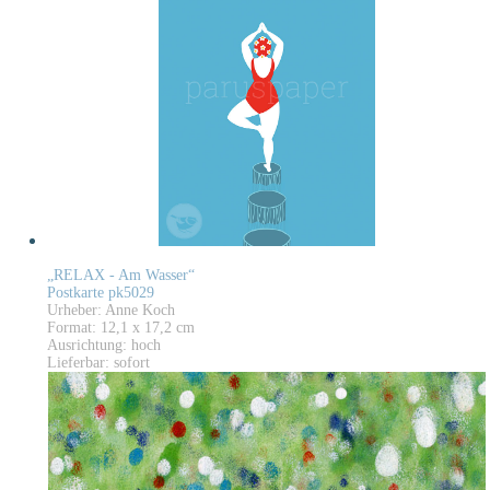
„RELAX - Am Wasser“
Postkarte pk5029
Urheber: Anne Koch
Format: 12,1 x 17,2 cm
Ausrichtung: hoch
Lieferbar: sofort