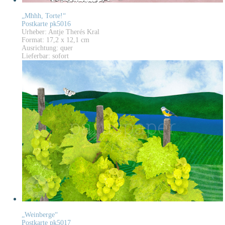
„Mhhh, Torte!“
Postkarte pk5016
Urheber: Antje Therés Kral
Format: 17,2 x 12,1 cm
Ausrichtung: quer
Lieferbar: sofort
„Weinberge“
Postkarte pk5017