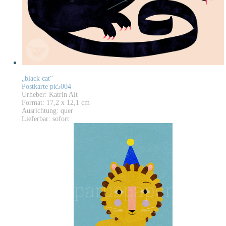
„black cat“
Postkarte pk5004
Urheber: Katrin Alt
Format: 17,2 x 12,1 cm
Ausrichtung: quer
Lieferbar: sofort