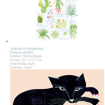
„Kakteen & Sukkulenten“
Postkarte pk5003
Urheber: Dörthe Brandt
Format: 12,1 x 17,2 cm
Ausrichtung: hoch
Lieferbar: sofort