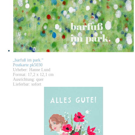
„barfuß im park.“
Postkarte pk5030
Urheber: Hanne Lund
Format: 17,2 x 12,1 cm
Ausrichtung: quer
Lieferbar: sofort