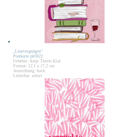
„Lesevergnügen“
Postkarte pk5022
Urheber: Antje Therés Kral
Format: 12,1 x 17,2 cm
Ausrichtung: hoch
Lieferbar: sofort