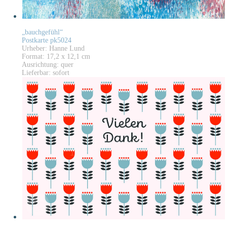
„bauchgefühl“
Postkarte pk5024
Urheber: Hanne Lund
Format: 17,2 x 12,1 cm
Ausrichtung: quer
Lieferbar: sofort