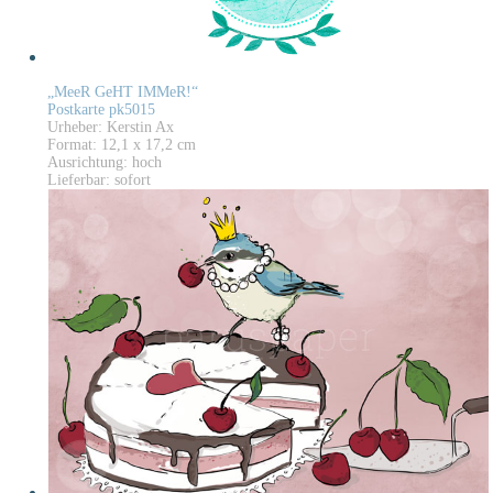
„MeeR GeHT IMMeR!“
Postkarte pk5015
Urheber: Kerstin Ax
Format: 12,1 x 17,2 cm
Ausrichtung: hoch
Lieferbar: sofort