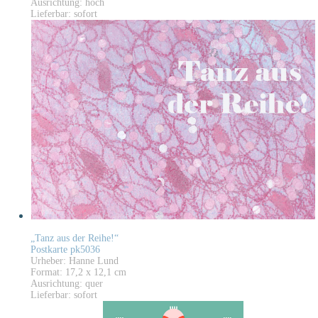
Ausrichtung: hoch
Lieferbar: sofort
„Tanz aus der Reihe!“
Postkarte pk5036
Urheber: Hanne Lund
Format: 17,2 x 12,1 cm
Ausrichtung: quer
Lieferbar: sofort