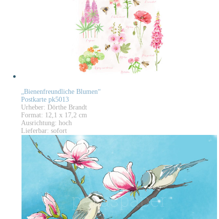
„Bienenfreundliche Blumen“
Postkarte pk5013
Urheber: Dörthe Brandt
Format: 12,1 x 17,2 cm
Ausrichtung: hoch
Lieferbar: sofort