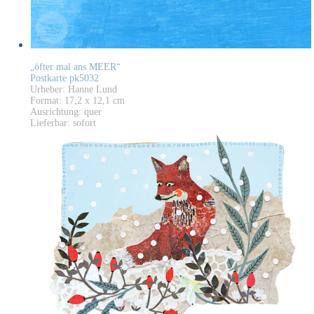
„öfter mal ans MEER“
Postkarte pk5032
Urheber: Hanne Lund
Format: 17,2 x 12,1 cm
Ausrichtung: quer
Lieferbar: sofort