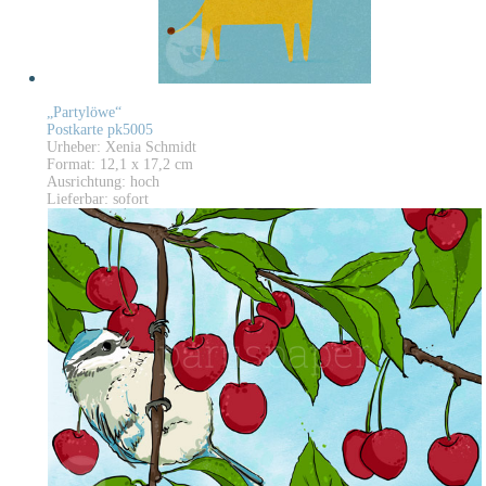
„Partylöwe“
Postkarte pk5005
Urheber: Xenia Schmidt
Format: 12,1 x 17,2 cm
Ausrichtung: hoch
Lieferbar: sofort