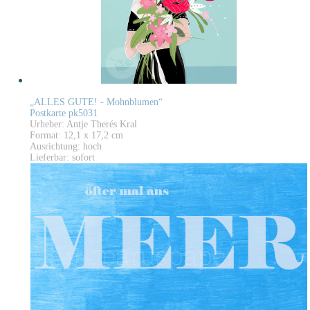
„ALLES GUTE! - Mohnblumen“
Postkarte pk5031
Urheber: Antje Therés Kral
Format: 12,1 x 17,2 cm
Ausrichtung: hoch
Lieferbar: sofort