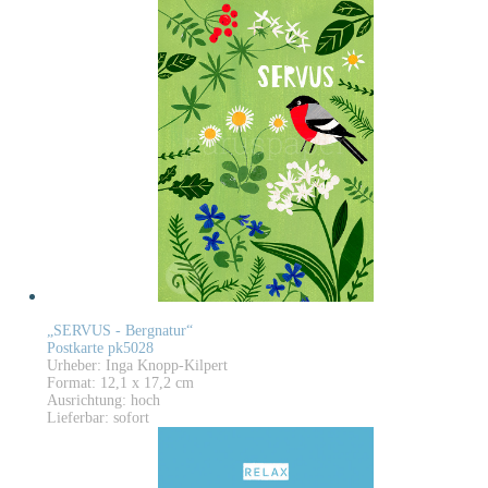
„SERVUS - Bergnatur“
Postkarte pk5028
Urheber: Inga Knopp-Kilpert
Format: 12,1 x 17,2 cm
Ausrichtung: hoch
Lieferbar: sofort