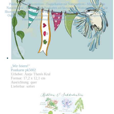
Postkarten mit Naturmotiven
-
Doppelkarten mit Naturmotiven
-
Midikarten mit
Naturmotiven
-
Schwarz-Weiß-Postkarten mit historischen Motiven
-
Postkarten mit
Illustrationen
-
Doppelkarten mit Illustrationen
-
Postkartensets
-
Kalender
-
Papeterie
-
Online-Katalog
-
Handelsvertreter für Postkarten gesucht
-
Kontakt
-
Impressum
-
Datenschutzerklärung
-
Allgemeine Geschäftsbedingungen
„Wir feiern!“
Postkarte pk5002
Urheber: Antje Therés Kral
Format: 17,2 x 12,1 cm
Ausrichtung: quer
Lieferbar: sofort