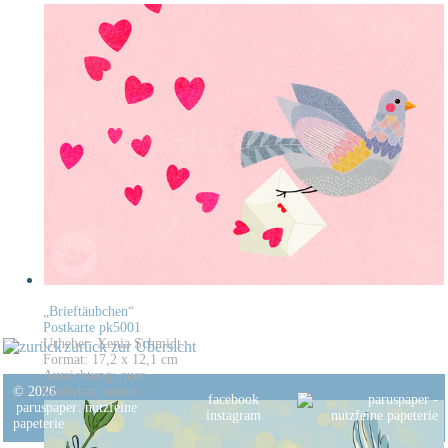
„Brieftäubchen“
Postkarte pk5001
Urheber: Xenia Schmidt
zurück zur Übersicht
Format: 17,2 x 12,1 cm
Ausrichtung: quer
© 2026
Lieferbar: sofort
facebook
paruspaper
.
nutzfeine
instagram
papeterie