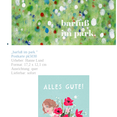
„barfuß im park.“
Postkarte pk5030
Urheber: Hanne Lund
Format: 17,2 x 12,1 cm
Ausrichtung: quer
Lieferbar: sofort