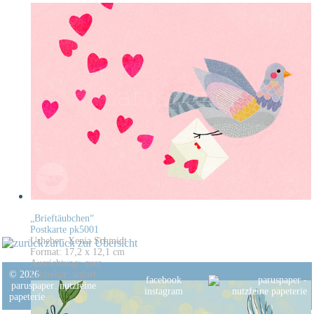
„Brieftäubchen“
Postkarte pk5001
Urheber: Xenia Schmidt
zurück zur Übersicht
Format: 17,2 x 12,1 cm
Ausrichtung: quer
© 2026
Lieferbar: sofort
facebook
paruspaper
.
nutzfeine
instagram
papeterie