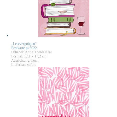
„Lesevergnügen“
Postkarte pk5022
Urheber: Antje Therés Kral
Format: 12,1 x 17,2 cm
Ausrichtung: hoch
Lieferbar: sofort