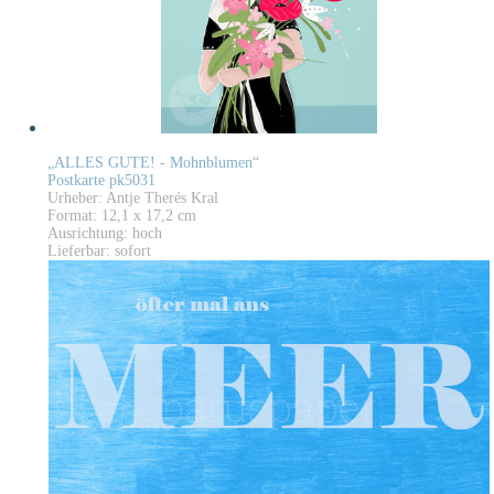
„ALLES GUTE! - Mohnblumen“
Postkarte pk5031
Urheber: Antje Therés Kral
Format: 12,1 x 17,2 cm
Ausrichtung: hoch
Lieferbar: sofort