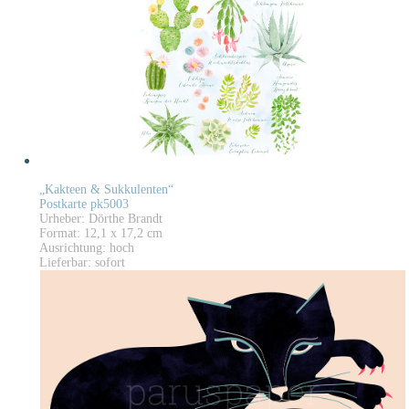
„Kakteen & Sukkulenten“
Postkarte pk5003
Urheber: Dörthe Brandt
Format: 12,1 x 17,2 cm
Ausrichtung: hoch
Lieferbar: sofort