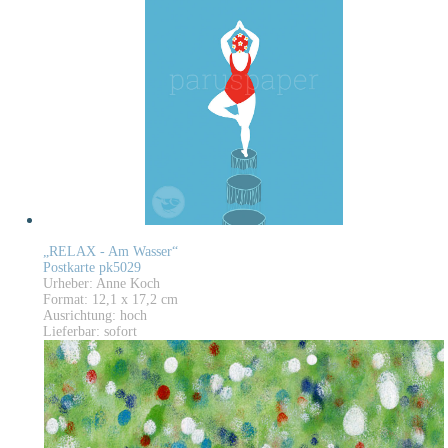
„RELAX - Am Wasser“
Postkarte pk5029
Urheber: Anne Koch
Format: 12,1 x 17,2 cm
Ausrichtung: hoch
Lieferbar: sofort