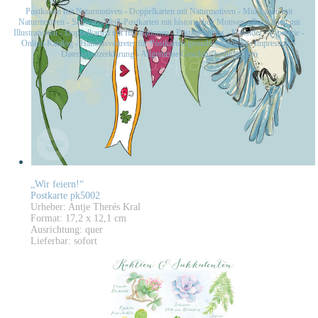
Postkarten mit Naturmotiven
-
Doppelkarten mit Naturmotiven
-
Midikarten mit
Naturmotiven
-
Schwarz-Weiß-Postkarten mit historischen Motiven
-
Postkarten mit
Illustrationen
-
Doppelkarten mit Illustrationen
-
Postkartensets
-
Kalender
-
Papeterie
-
Online-Katalog
-
Handelsvertreter für Postkarten gesucht
-
Kontakt
-
Impressum
-
Datenschutzerklärung
-
Allgemeine Geschäftsbedingungen
„Wir feiern!“
Postkarte pk5002
Urheber: Antje Therés Kral
Format: 17,2 x 12,1 cm
Ausrichtung: quer
Lieferbar: sofort