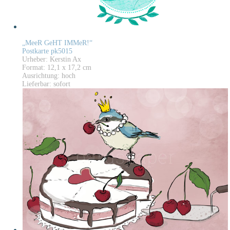
„MeeR GeHT IMMeR!“
Postkarte pk5015
Urheber: Kerstin Ax
Format: 12,1 x 17,2 cm
Ausrichtung: hoch
Lieferbar: sofort