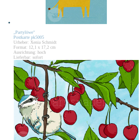
„Partylöwe“
Postkarte pk5005
Urheber: Xenia Schmidt
Format: 12,1 x 17,2 cm
Ausrichtung: hoch
Lieferbar: sofort