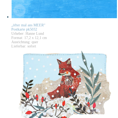
„öfter mal ans MEER“
Postkarte pk5032
Urheber: Hanne Lund
Format: 17,2 x 12,1 cm
Ausrichtung: quer
Lieferbar: sofort