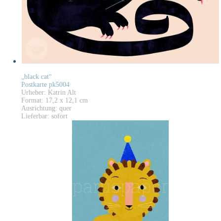
„black cat“
Postkarte pk5004
Urheber: Katrin Alt
Format: 17,2 x 12,1 cm
Ausrichtung: quer
Lieferbar: sofort