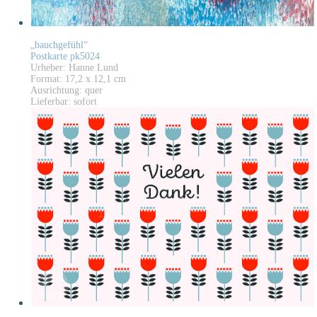
„bauchgefühl“
Postkarte pk5024
Urheber: Hanne Lund
Format: 17,2 x 12,1 cm
Ausrichtung: quer
Lieferbar: sofort