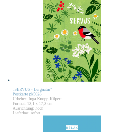
„SERVUS - Bergnatur“
Postkarte pk5028
Urheber: Inga Knopp-Kilpert
Format: 12,1 x 17,2 cm
Ausrichtung: hoch
Lieferbar: sofort