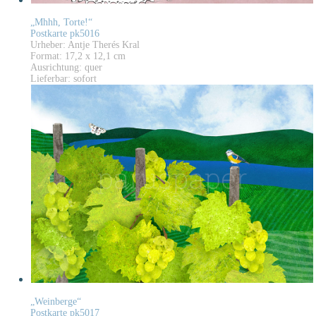
„Mhhh, Torte!“
Postkarte pk5016
Urheber: Antje Therés Kral
Format: 17,2 x 12,1 cm
Ausrichtung: quer
Lieferbar: sofort
„Weinberge“
Postkarte pk5017