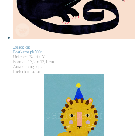
„black cat“
Postkarte pk5004
Urheber: Katrin Alt
Format: 17,2 x 12,1 cm
Ausrichtung: quer
Lieferbar: sofort