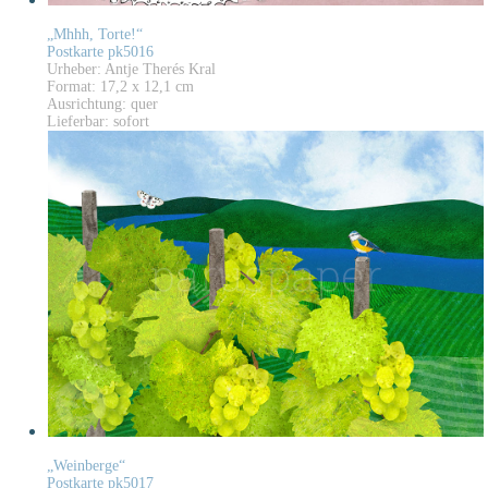
„Mhhh, Torte!“
Postkarte pk5016
Urheber: Antje Therés Kral
Format: 17,2 x 12,1 cm
Ausrichtung: quer
Lieferbar: sofort
„Weinberge“
Postkarte pk5017