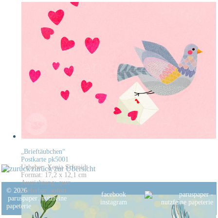
„Brieftäubchen“
Postkarte pk5001
Urheber: Xenia Schmidt
zurück zur Übersicht
Format: 17,2 x 12,1 cm
Ausrichtung: quer
© 2026
Lieferbar: sofort
facebook
paruspaper
.
nutzfeine
instagram
papeterie