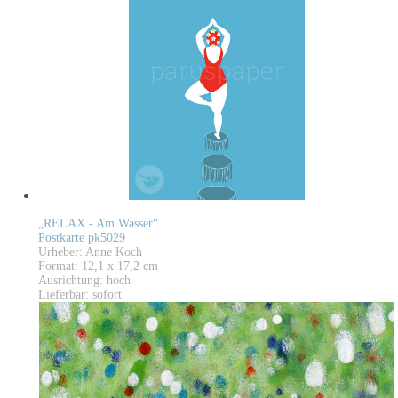
„RELAX - Am Wasser“
Postkarte pk5029
Urheber: Anne Koch
Format: 12,1 x 17,2 cm
Ausrichtung: hoch
Lieferbar: sofort