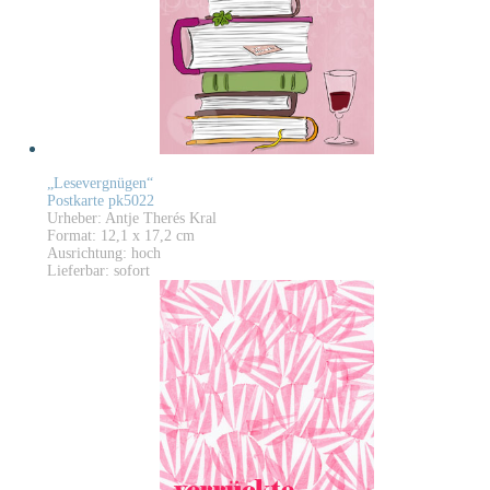
„Lesevergnügen“
Postkarte pk5022
Urheber: Antje Therés Kral
Format: 12,1 x 17,2 cm
Ausrichtung: hoch
Lieferbar: sofort