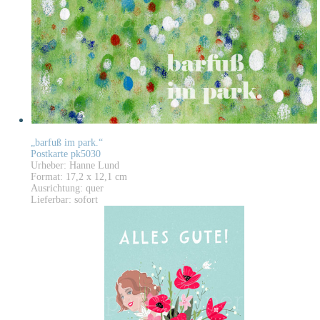
„barfuß im park.“
Postkarte pk5030
Urheber: Hanne Lund
Format: 17,2 x 12,1 cm
Ausrichtung: quer
Lieferbar: sofort