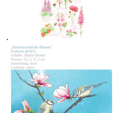
„Bienenfreundliche Blumen“
Postkarte pk5013
Urheber: Dörthe Brandt
Format: 12,1 x 17,2 cm
Ausrichtung: hoch
Lieferbar: sofort