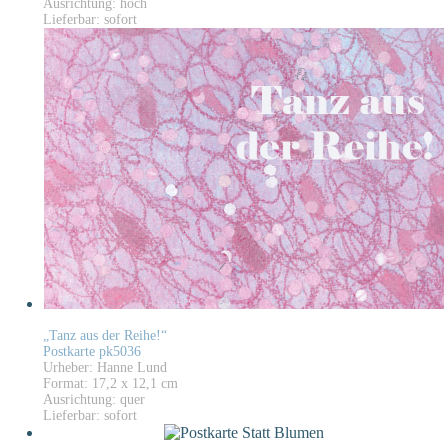
Ausrichtung: hoch
Lieferbar: sofort
„Tanz aus der Reihe!“
Postkarte pk5036
Urheber: Hanne Lund
Format: 17,2 x 12,1 cm
Ausrichtung: quer
Lieferbar: sofort