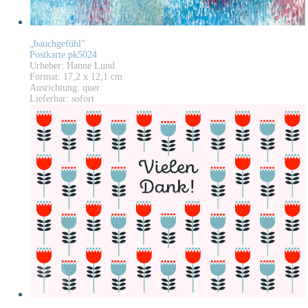
„bauchgefühl“
Postkarte pk5024
Urheber: Hanne Lund
Format: 17,2 x 12,1 cm
Ausrichtung: quer
Lieferbar: sofort