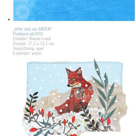
„öfter mal ans MEER“
Postkarte pk5032
Urheber: Hanne Lund
Format: 17,2 x 12,1 cm
Ausrichtung: quer
Lieferbar: sofort