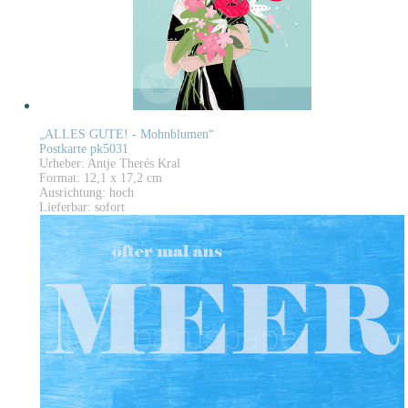
„ALLES GUTE! - Mohnblumen“
Postkarte pk5031
Urheber: Antje Therés Kral
Format: 12,1 x 17,2 cm
Ausrichtung: hoch
Lieferbar: sofort