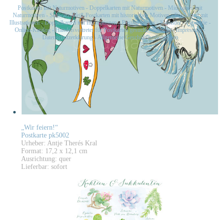
Postkarten mit Naturmotiven
-
Doppelkarten mit Naturmotiven
-
Midikarten mit
Naturmotiven
-
Schwarz-Weiß-Postkarten mit historischen Motiven
-
Postkarten mit
Illustrationen
-
Doppelkarten mit Illustrationen
-
Postkartensets
-
Kalender
-
Papeterie
-
Online-Katalog
-
Handelsvertreter für Postkarten gesucht
-
Kontakt
-
Impressum
-
Datenschutzerklärung
-
Allgemeine Geschäftsbedingungen
„Wir feiern!“
Postkarte pk5002
Urheber: Antje Therés Kral
Format: 17,2 x 12,1 cm
Ausrichtung: quer
Lieferbar: sofort