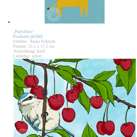
„Partylöwe“
Postkarte pk5005
Urheber: Xenia Schmidt
Format: 12,1 x 17,2 cm
Ausrichtung: hoch
Lieferbar: sofort