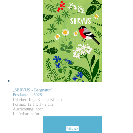
„SERVUS - Bergnatur“
Postkarte pk5028
Urheber: Inga Knopp-Kilpert
Format: 12,1 x 17,2 cm
Ausrichtung: hoch
Lieferbar: sofort