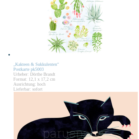
„Kakteen & Sukkulenten“
Postkarte pk5003
Urheber: Dörthe Brandt
Format: 12,1 x 17,2 cm
Ausrichtung: hoch
Lieferbar: sofort