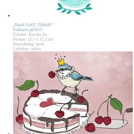
„MeeR GeHT IMMeR!“
Postkarte pk5015
Urheber: Kerstin Ax
Format: 12,1 x 17,2 cm
Ausrichtung: hoch
Lieferbar: sofort