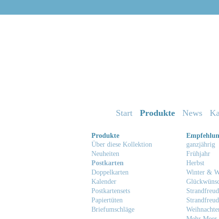
Start
Produkte
News
Ka
Produkte
Empfehlu
Über diese Kollektion
ganzjährig
Neuheiten
Frühjahr
Postkarten
Herbst
Doppelkarten
Winter & W
Kalender
Glückwüns
Postkartensets
Strandfreud
Papiertüten
Strandfreud
Briefumschläge
Weihnachte
Mehr Meer 