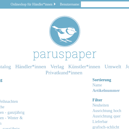
Onlineshop für Händler*innen
Benutzername:
talog
Händler*innen
Verlag
Künstler*innen
Umwelt
J
Privatkund*innen
ng
Sortierung
Name
Artikelnummer
Filter
eihnachten
Neuheiten
che
Ausrichtung hoch
en - ganzjährig
Ausrichtung quer
en - Winter &
Lieferbar
n
grafisch-schlicht
- ganzjährig