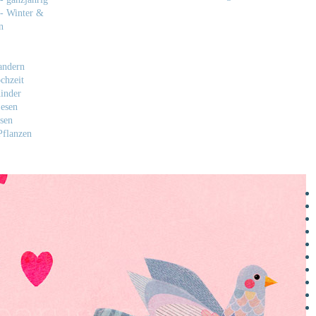
- Winter &
n
andern
chzeit
inder
esen
sen
flanzen