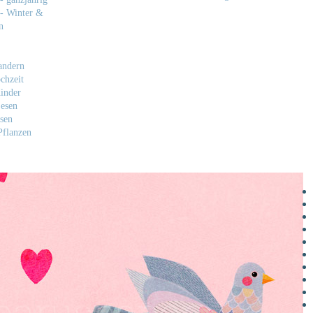
- Winter &
n
andern
chzeit
inder
esen
sen
flanzen