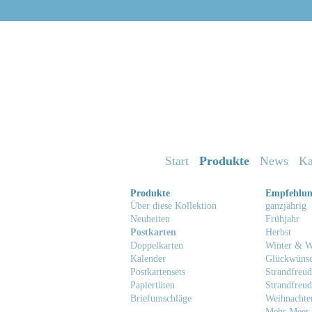
Start
Produkte
News
Ka
Produkte
Empfehlu
Über diese Kollektion
ganzjährig
Neuheiten
Frühjahr
Postkarten
Herbst
Doppelkarten
Winter & W
Kalender
Glückwüns
Postkartensets
Strandfreud
Papiertüten
Strandfreud
Briefumschläge
Weihnachte
Mehr Meer 