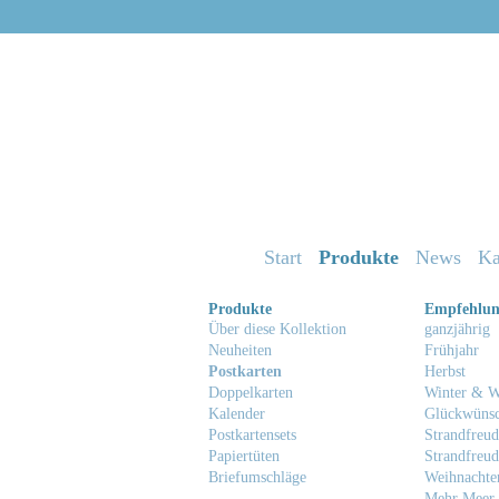
Start
Produkte
News
Ka
Produkte
Empfehlu
Über diese Kollektion
ganzjährig
Neuheiten
Frühjahr
Postkarten
Herbst
Doppelkarten
Winter & W
Kalender
Glückwüns
Postkartensets
Strandfreud
Papiertüten
Strandfreud
Briefumschläge
Weihnachte
Mehr Meer 