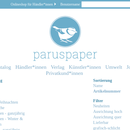
Onlineshop für Händler*innen
Benutzername:
talog
Händler*innen
Verlag
Künstler*innen
Umwelt
J
Privatkund*innen
ng
Sortierung
Name
Artikelnummer
Filter
eihnachten
Neuheiten
che
Ausrichtung hoch
en - ganzjährig
Ausrichtung quer
en - Winter &
Lieferbar
n
grafisch-schlicht
- ganzjährig