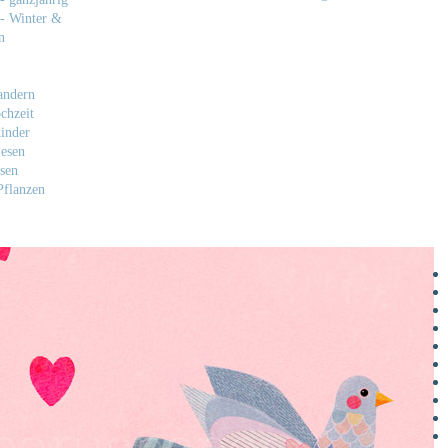
- Winter &
n
andern
chzeit
inder
esen
sen
flanzen