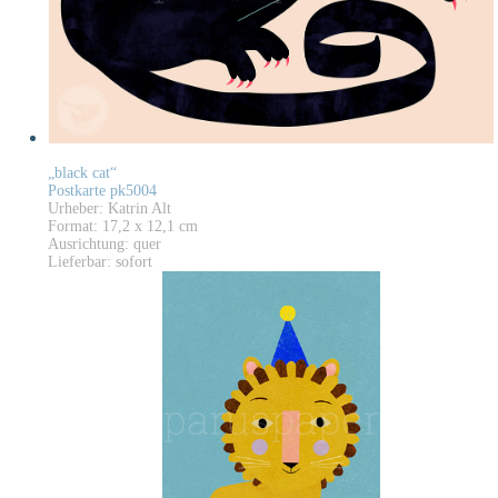
„black cat“
Postkarte pk5004
Urheber: Katrin Alt
Format: 17,2 x 12,1 cm
Ausrichtung: quer
Lieferbar: sofort