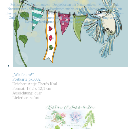
Postkarten mit Naturmotiven
-
Doppelkarten mit Naturmotiven
-
Midikarten mit
Naturmotiven
-
Schwarz-Weiß-Postkarten mit historischen Motiven
-
Postkarten mit
Illustrationen
-
Doppelkarten mit Illustrationen
-
Postkartensets
-
Kalender
-
Papeterie
-
Online-Katalog
-
Handelsvertreter für Postkarten gesucht
-
Kontakt
-
Impressum
-
Datenschutzerklärung
-
Allgemeine Geschäftsbedingungen
„Wir feiern!“
Postkarte pk5002
Urheber: Antje Therés Kral
Format: 17,2 x 12,1 cm
Ausrichtung: quer
Lieferbar: sofort