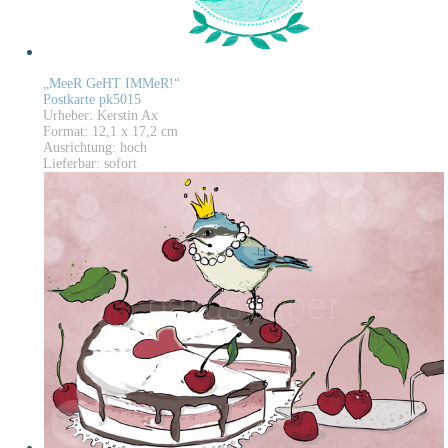
„MeeR GeHT IMMeR!“
Postkarte pk5015
Urheber: Kerstin Ax
Format: 12,1 x 17,2 cm
Ausrichtung: hoch
Lieferbar: sofort