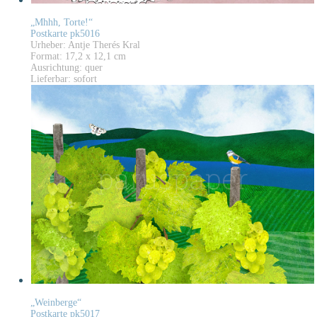
„Mhhh, Torte!“
Postkarte pk5016
Urheber: Antje Therés Kral
Format: 17,2 x 12,1 cm
Ausrichtung: quer
Lieferbar: sofort
„Weinberge“
Postkarte pk5017