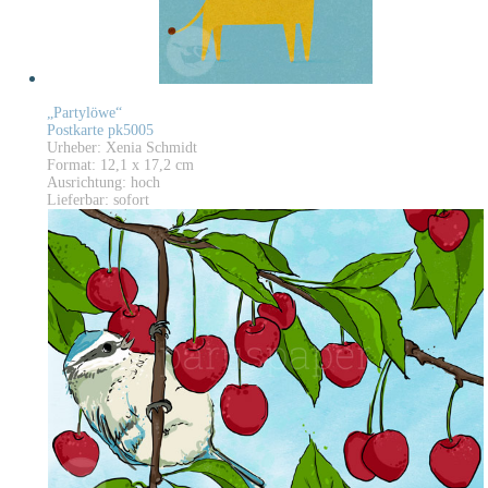
„Partylöwe“
Postkarte pk5005
Urheber: Xenia Schmidt
Format: 12,1 x 17,2 cm
Ausrichtung: hoch
Lieferbar: sofort