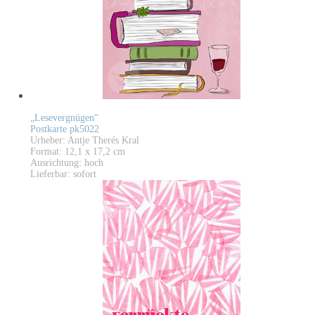
„Lesevergnügen“
Postkarte pk5022
Urheber: Antje Therés Kral
Format: 12,1 x 17,2 cm
Ausrichtung: hoch
Lieferbar: sofort