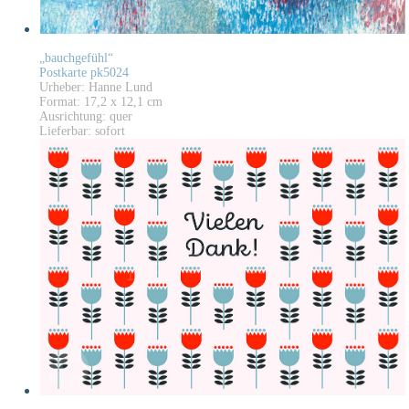
„bauchgefühl“
Postkarte pk5024
Urheber: Hanne Lund
Format: 17,2 x 12,1 cm
Ausrichtung: quer
Lieferbar: sofort