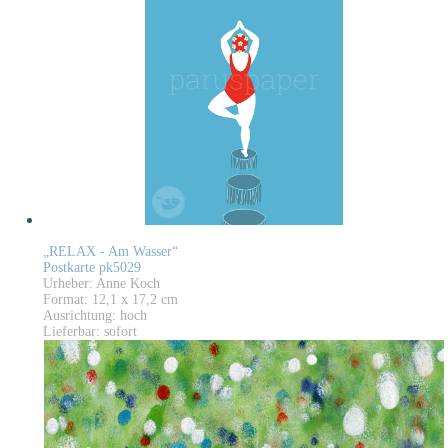
„RELAX - Am Wasser“
Postkarte pk5029
Urheber: Anne Koch
Format: 12,1 x 17,2 cm
Ausrichtung: hoch
Lieferbar: sofort