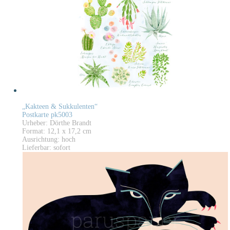
„Kakteen & Sukkulenten“
Postkarte pk5003
Urheber: Dörthe Brandt
Format: 12,1 x 17,2 cm
Ausrichtung: hoch
Lieferbar: sofort