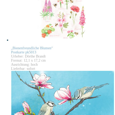
„Bienenfreundliche Blumen“
Postkarte pk5013
Urheber: Dörthe Brandt
Format: 12,1 x 17,2 cm
Ausrichtung: hoch
Lieferbar: sofort