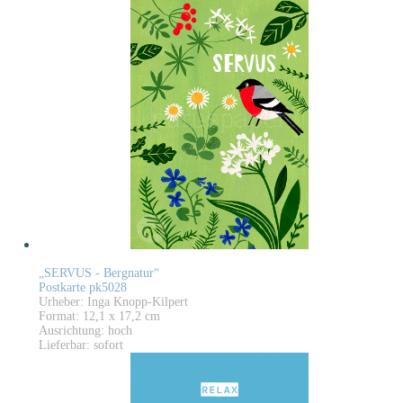
„SERVUS - Bergnatur“
Postkarte pk5028
Urheber: Inga Knopp-Kilpert
Format: 12,1 x 17,2 cm
Ausrichtung: hoch
Lieferbar: sofort