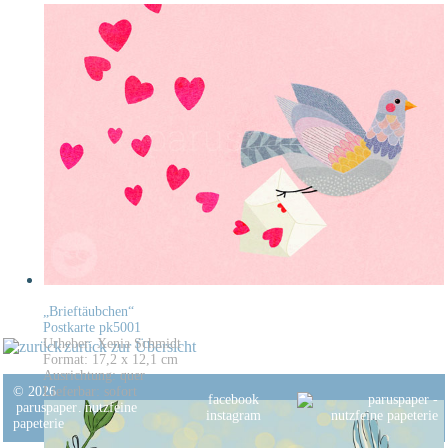
„Brieftäubchen“
Postkarte pk5001
Urheber: Xenia Schmidt
zurück zur Übersicht
Format: 17,2 x 12,1 cm
Ausrichtung: quer
© 2026
Lieferbar: sofort
facebook
paruspaper
.
nutzfeine
instagram
papeterie