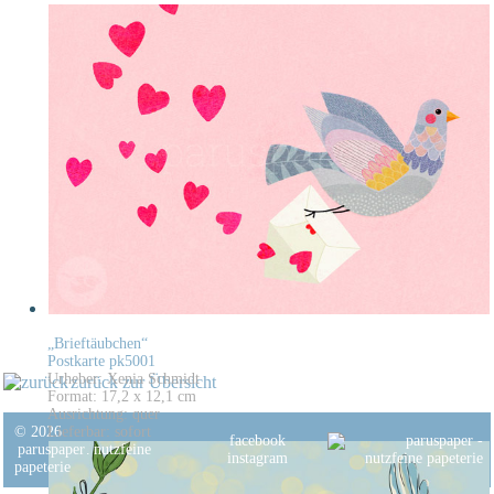
„Brieftäubchen“
Postkarte pk5001
Urheber: Xenia Schmidt
zurück zur Übersicht
Format: 17,2 x 12,1 cm
Ausrichtung: quer
© 2026
Lieferbar: sofort
facebook
paruspaper
.
nutzfeine
instagram
papeterie