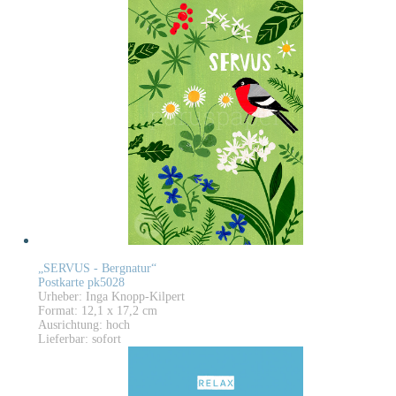
„SERVUS - Bergnatur“
Postkarte pk5028
Urheber: Inga Knopp-Kilpert
Format: 12,1 x 17,2 cm
Ausrichtung: hoch
Lieferbar: sofort