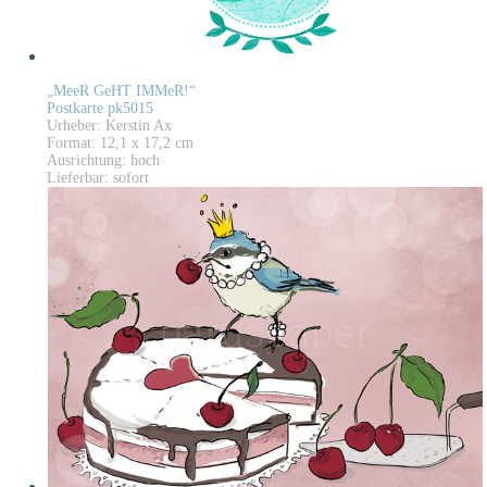
„MeeR GeHT IMMeR!“
Postkarte pk5015
Urheber: Kerstin Ax
Format: 12,1 x 17,2 cm
Ausrichtung: hoch
Lieferbar: sofort