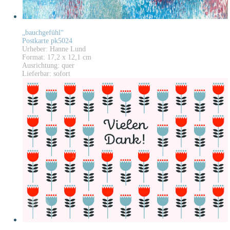
„bauchgefühl“
Postkarte pk5024
Urheber: Hanne Lund
Format: 17,2 x 12,1 cm
Ausrichtung: quer
Lieferbar: sofort