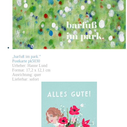
„barfuß im park.“
Postkarte pk5030
Urheber: Hanne Lund
Format: 17,2 x 12,1 cm
Ausrichtung: quer
Lieferbar: sofort