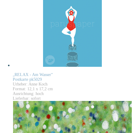
„RELAX - Am Wasser“
Postkarte pk5029
Urheber: Anne Koch
Format: 12,1 x 17,2 cm
Ausrichtung: hoch
Lieferbar: sofort