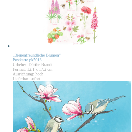
„Bienenfreundliche Blumen“
Postkarte pk5013
Urheber: Dörthe Brandt
Format: 12,1 x 17,2 cm
Ausrichtung: hoch
Lieferbar: sofort