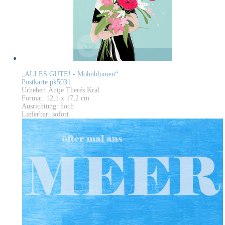
„ALLES GUTE! - Mohnblumen“
Postkarte pk5031
Urheber: Antje Therés Kral
Format: 12,1 x 17,2 cm
Ausrichtung: hoch
Lieferbar: sofort