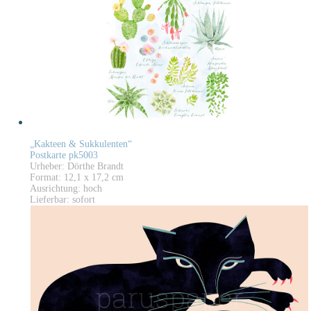
„Kakteen & Sukkulenten“
Postkarte pk5003
Urheber: Dörthe Brandt
Format: 12,1 x 17,2 cm
Ausrichtung: hoch
Lieferbar: sofort