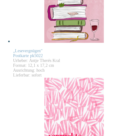
„Lesevergnügen“
Postkarte pk5022
Urheber: Antje Therés Kral
Format: 12,1 x 17,2 cm
Ausrichtung: hoch
Lieferbar: sofort