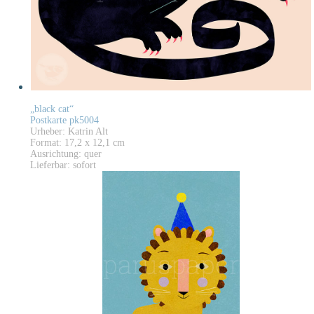
„black cat“
Postkarte pk5004
Urheber: Katrin Alt
Format: 17,2 x 12,1 cm
Ausrichtung: quer
Lieferbar: sofort