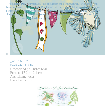
Postkarten mit Naturmotiven
-
Doppelkarten mit Naturmotiven
-
Midikarten mit
Naturmotiven
-
Schwarz-Weiß-Postkarten mit historischen Motiven
-
Postkarten mit
Illustrationen
-
Doppelkarten mit Illustrationen
-
Postkartensets
-
Kalender
-
Papeterie
-
Online-Katalog
-
Handelsvertreter für Postkarten gesucht
-
Kontakt
-
Impressum
-
Datenschutzerklärung
-
Allgemeine Geschäftsbedingungen
„Wir feiern!“
Postkarte pk5002
Urheber: Antje Therés Kral
Format: 17,2 x 12,1 cm
Ausrichtung: quer
Lieferbar: sofort