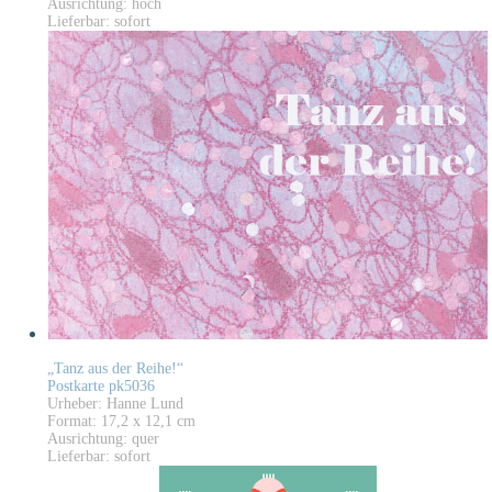
Ausrichtung: hoch
Lieferbar: sofort
„Tanz aus der Reihe!“
Postkarte pk5036
Urheber: Hanne Lund
Format: 17,2 x 12,1 cm
Ausrichtung: quer
Lieferbar: sofort