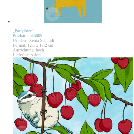
„Partylöwe“
Postkarte pk5005
Urheber: Xenia Schmidt
Format: 12,1 x 17,2 cm
Ausrichtung: hoch
Lieferbar: sofort