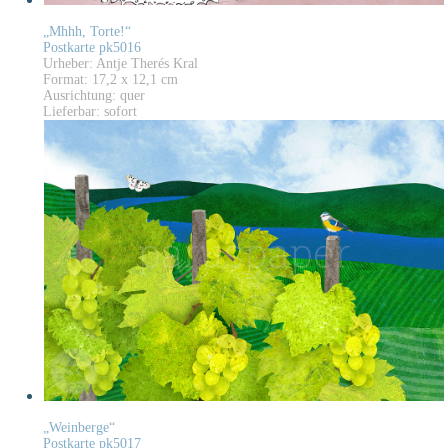
„Mhhh, Torte!“
Postkarte pk5016
Urheber: Antje Therés Kral
Format: 17,2 x 12,1 cm
Ausrichtung: quer
Lieferbar: sofort
„Weinberge“
Postkarte pk5017