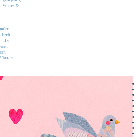
- Winter &
n
andern
chzeit
inder
esen
sen
flanzen