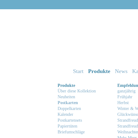
Start
Produkte
News
Ka
Produkte
Empfehlu
Über diese Kollektion
ganzjährig
Neuheiten
Frühjahr
Postkarten
Herbst
Doppelkarten
Winter & W
Kalender
Glückwüns
Postkartensets
Strandfreud
Papiertüten
Strandfreud
Briefumschläge
Weihnachte
Mehr Meer 