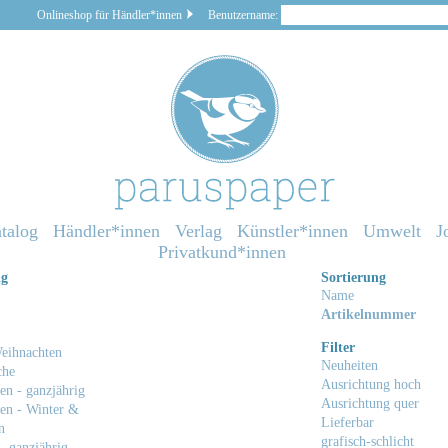
Onlineshop für Händler*innen
Benutzername:
talog
Händler*innen
Verlag
Künstler*innen
Umwelt
J
Privatkund*innen
ng
Sortierung
Name
Artikelnummer
Filter
eihnachten
Neuheiten
che
Ausrichtung hoch
en - ganzjährig
Ausrichtung quer
en - Winter &
Lieferbar
n
grafisch-schlicht
- ganzjährig