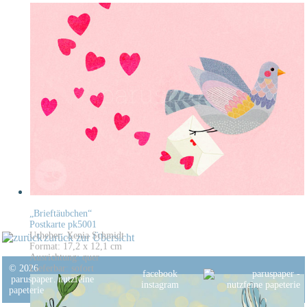
„Brieftäubchen“
Postkarte pk5001
Urheber: Xenia Schmidt
zurück zur Übersicht
Format: 17,2 x 12,1 cm
Ausrichtung: quer
© 2026
Lieferbar: sofort
facebook
paruspaper
.
nutzfeine
instagram
papeterie