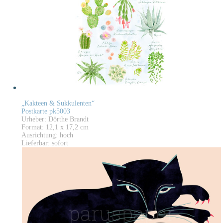
„Kakteen & Sukkulenten“
Postkarte pk5003
Urheber: Dörthe Brandt
Format: 12,1 x 17,2 cm
Ausrichtung: hoch
Lieferbar: sofort