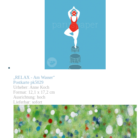
„RELAX - Am Wasser“
Postkarte pk5029
Urheber: Anne Koch
Format: 12,1 x 17,2 cm
Ausrichtung: hoch
Lieferbar: sofort