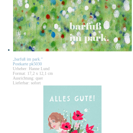
„barfuß im park.“
Postkarte pk5030
Urheber: Hanne Lund
Format: 17,2 x 12,1 cm
Ausrichtung: quer
Lieferbar: sofort