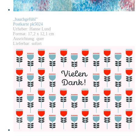
„bauchgefühl“
Postkarte pk5024
Urheber: Hanne Lund
Format: 17,2 x 12,1 cm
Ausrichtung: quer
Lieferbar: sofort