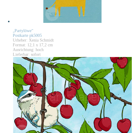
„Partylöwe“
Postkarte pk5005
Urheber: Xenia Schmidt
Format: 12,1 x 17,2 cm
Ausrichtung: hoch
Lieferbar: sofort