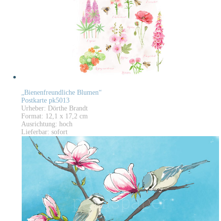
„Bienenfreundliche Blumen“
Postkarte pk5013
Urheber: Dörthe Brandt
Format: 12,1 x 17,2 cm
Ausrichtung: hoch
Lieferbar: sofort