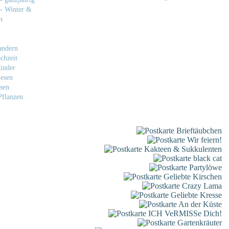
- Winter &
n
andern
chzeit
inder
esen
sen
flanzen