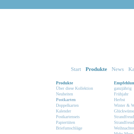
Start
Produkte
News
Ka
Produkte
Empfehlu
Über diese Kollektion
ganzjährig
Neuheiten
Frühjahr
Postkarten
Herbst
Doppelkarten
Winter & W
Kalender
Glückwüns
Postkartensets
Strandfreud
Papiertüten
Strandfreud
Briefumschläge
Weihnachte
Mehr Meer 