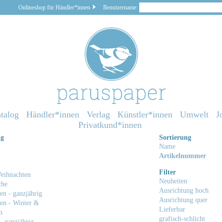
Onlineshop für Händler*innen
Benutzername:
talog
Händler*innen
Verlag
Künstler*innen
Umwelt
J
Privatkund*innen
ng
Sortierung
Name
Artikelnummer
Filter
eihnachten
Neuheiten
che
Ausrichtung hoch
en - ganzjährig
Ausrichtung quer
en - Winter &
Lieferbar
n
grafisch-schlicht
- ganzjährig