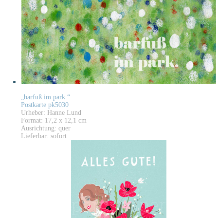
„barfuß im park.“
Postkarte pk5030
Urheber: Hanne Lund
Format: 17,2 x 12,1 cm
Ausrichtung: quer
Lieferbar: sofort