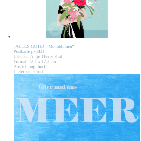
„ALLES GUTE! - Mohnblumen“
Postkarte pk5031
Urheber: Antje Therés Kral
Format: 12,1 x 17,2 cm
Ausrichtung: hoch
Lieferbar: sofort