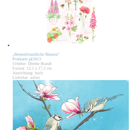
„Bienenfreundliche Blumen“
Postkarte pk5013
Urheber: Dörthe Brandt
Format: 12,1 x 17,2 cm
Ausrichtung: hoch
Lieferbar: sofort