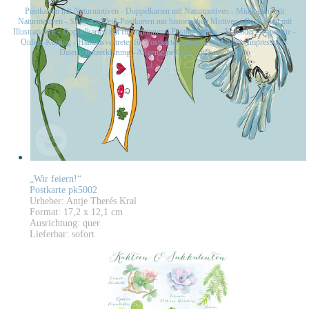
Postkarten mit Naturmotiven
-
Doppelkarten mit Naturmotiven
-
Midikarten mit
Naturmotiven
-
Schwarz-Weiß-Postkarten mit historischen Motiven
-
Postkarten mit
Illustrationen
-
Doppelkarten mit Illustrationen
-
Postkartensets
-
Kalender
-
Papeterie
-
Online-Katalog
-
Handelsvertreter für Postkarten gesucht
-
Kontakt
-
Impressum
-
Datenschutzerklärung
-
Allgemeine Geschäftsbedingungen
„Wir feiern!“
Postkarte pk5002
Urheber: Antje Therés Kral
Format: 17,2 x 12,1 cm
Ausrichtung: quer
Lieferbar: sofort