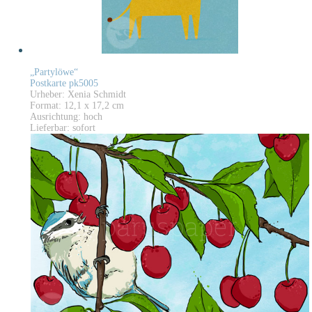
„Partylöwe“
Postkarte pk5005
Urheber: Xenia Schmidt
Format: 12,1 x 17,2 cm
Ausrichtung: hoch
Lieferbar: sofort