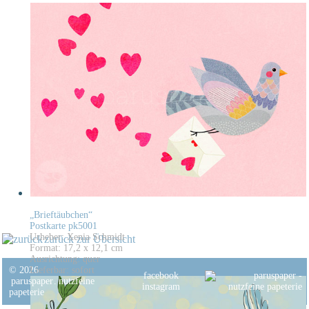
„Brieftäubchen“
Postkarte pk5001
Urheber: Xenia Schmidt
zurück zur Übersicht
Format: 17,2 x 12,1 cm
Ausrichtung: quer
© 2026
Lieferbar: sofort
facebook
paruspaper
.
nutzfeine
instagram
papeterie