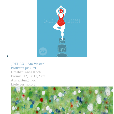
„RELAX - Am Wasser“
Postkarte pk5029
Urheber: Anne Koch
Format: 12,1 x 17,2 cm
Ausrichtung: hoch
Lieferbar: sofort