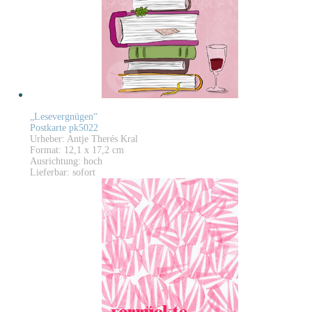
„Lesevergnügen“
Postkarte pk5022
Urheber: Antje Therés Kral
Format: 12,1 x 17,2 cm
Ausrichtung: hoch
Lieferbar: sofort