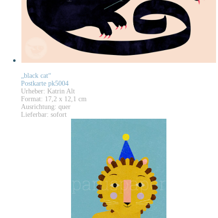
„black cat“
Postkarte pk5004
Urheber: Katrin Alt
Format: 17,2 x 12,1 cm
Ausrichtung: quer
Lieferbar: sofort