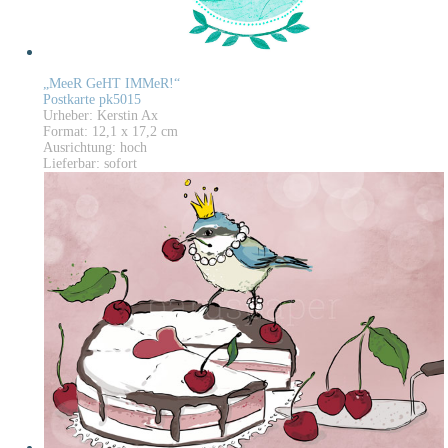
„MeeR GeHT IMMeR!“
Postkarte pk5015
Urheber: Kerstin Ax
Format: 12,1 x 17,2 cm
Ausrichtung: hoch
Lieferbar: sofort