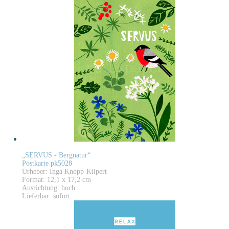
„SERVUS - Bergnatur“
Postkarte pk5028
Urheber: Inga Knopp-Kilpert
Format: 12,1 x 17,2 cm
Ausrichtung: hoch
Lieferbar: sofort