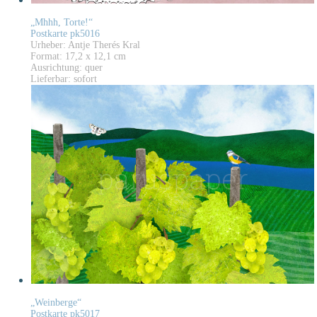
„Mhhh, Torte!“
Postkarte pk5016
Urheber: Antje Therés Kral
Format: 17,2 x 12,1 cm
Ausrichtung: quer
Lieferbar: sofort
„Weinberge“
Postkarte pk5017