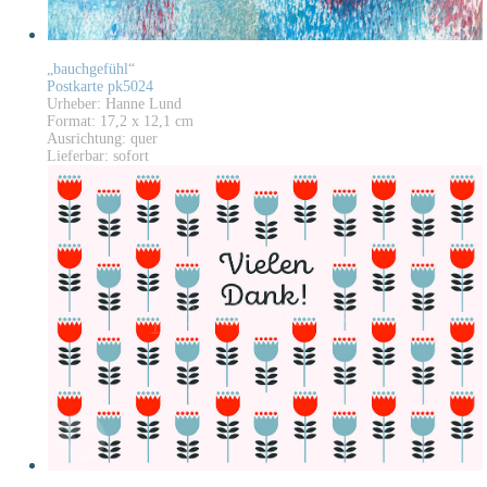
„bauchgefühl“
Postkarte pk5024
Urheber: Hanne Lund
Format: 17,2 x 12,1 cm
Ausrichtung: quer
Lieferbar: sofort