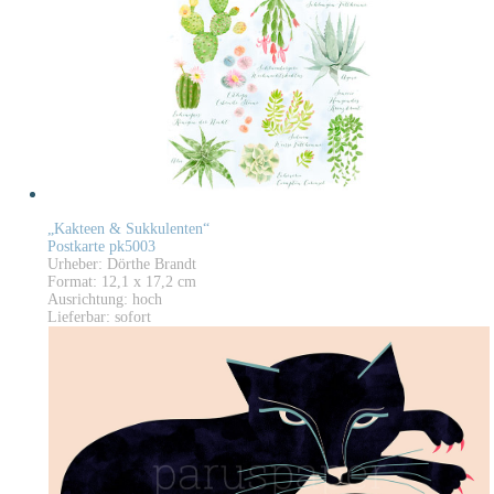
„Kakteen & Sukkulenten“
Postkarte pk5003
Urheber: Dörthe Brandt
Format: 12,1 x 17,2 cm
Ausrichtung: hoch
Lieferbar: sofort