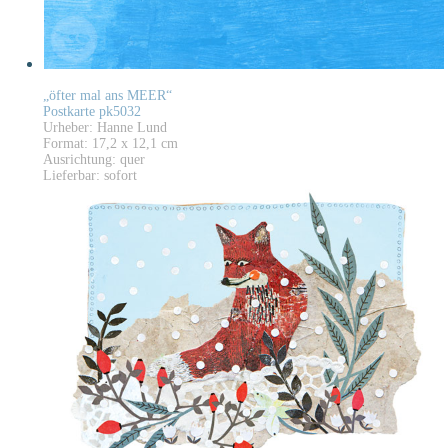
„öfter mal ans MEER“
Postkarte pk5032
Urheber: Hanne Lund
Format: 17,2 x 12,1 cm
Ausrichtung: quer
Lieferbar: sofort