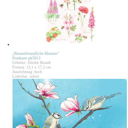
„Bienenfreundliche Blumen“
Postkarte pk5013
Urheber: Dörthe Brandt
Format: 12,1 x 17,2 cm
Ausrichtung: hoch
Lieferbar: sofort