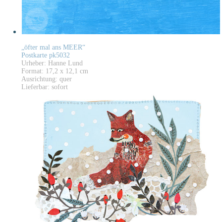
„öfter mal ans MEER“
Postkarte pk5032
Urheber: Hanne Lund
Format: 17,2 x 12,1 cm
Ausrichtung: quer
Lieferbar: sofort