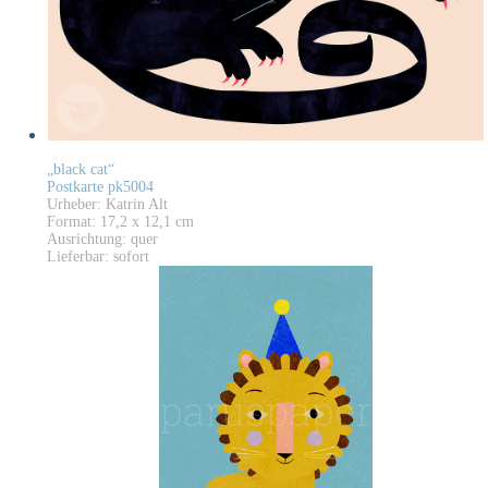
„black cat“
Postkarte pk5004
Urheber: Katrin Alt
Format: 17,2 x 12,1 cm
Ausrichtung: quer
Lieferbar: sofort