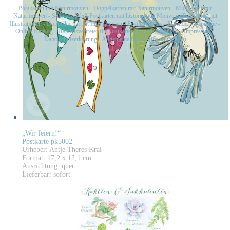
Postkarten mit Naturmotiven
-
Doppelkarten mit Naturmotiven
-
Midikarten mit
Naturmotiven
-
Schwarz-Weiß-Postkarten mit historischen Motiven
-
Postkarten mit
Illustrationen
-
Doppelkarten mit Illustrationen
-
Postkartensets
-
Kalender
-
Papeterie
-
Online-Katalog
-
Handelsvertreter für Postkarten gesucht
-
Kontakt
-
Impressum
-
Datenschutzerklärung
-
Allgemeine Geschäftsbedingungen
„Wir feiern!“
Postkarte pk5002
Urheber: Antje Therés Kral
Format: 17,2 x 12,1 cm
Ausrichtung: quer
Lieferbar: sofort