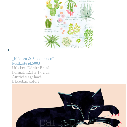
„Kakteen & Sukkulenten“
Postkarte pk5003
Urheber: Dörthe Brandt
Format: 12,1 x 17,2 cm
Ausrichtung: hoch
Lieferbar: sofort