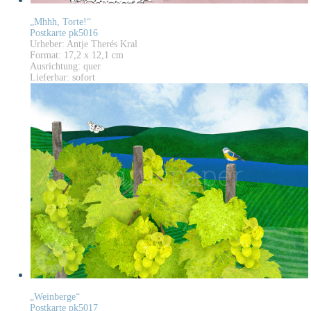
„Mhhh, Torte!“
Postkarte pk5016
Urheber: Antje Therés Kral
Format: 17,2 x 12,1 cm
Ausrichtung: quer
Lieferbar: sofort
„Weinberge“
Postkarte pk5017