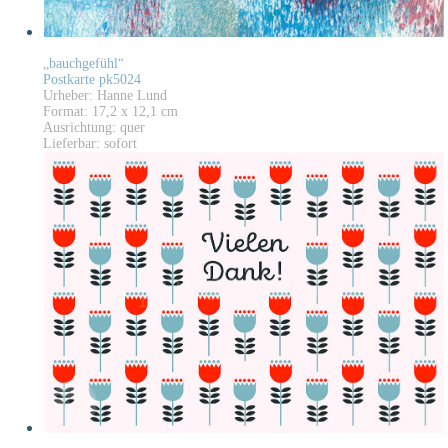
„bauchgefühl“
Postkarte pk5024
Urheber: Hanne Lund
Format: 17,2 x 12,1 cm
Ausrichtung: quer
Lieferbar: sofort