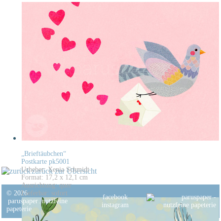
„Brieftäubchen“
Postkarte pk5001
Urheber: Xenia Schmidt
zurück zur Übersicht
Format: 17,2 x 12,1 cm
Ausrichtung: quer
© 2026
Lieferbar: sofort
facebook
paruspaper
.
nutzfeine
instagram
papeterie