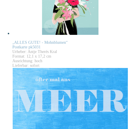
„ALLES GUTE! - Mohnblumen“
Postkarte pk5031
Urheber: Antje Therés Kral
Format: 12,1 x 17,2 cm
Ausrichtung: hoch
Lieferbar: sofort