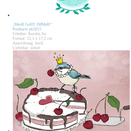
„MeeR GeHT IMMeR!“
Postkarte pk5015
Urheber: Kerstin Ax
Format: 12,1 x 17,2 cm
Ausrichtung: hoch
Lieferbar: sofort