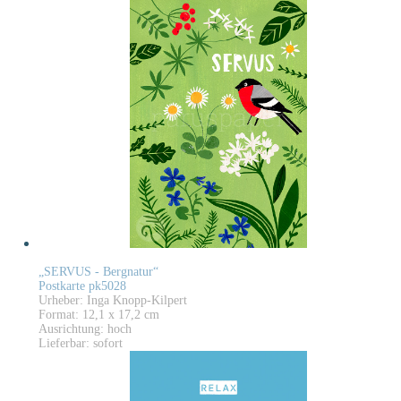
„SERVUS - Bergnatur“
Postkarte pk5028
Urheber: Inga Knopp-Kilpert
Format: 12,1 x 17,2 cm
Ausrichtung: hoch
Lieferbar: sofort