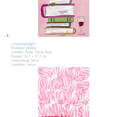
„Lesevergnügen“
Postkarte pk5022
Urheber: Antje Therés Kral
Format: 12,1 x 17,2 cm
Ausrichtung: hoch
Lieferbar: sofort