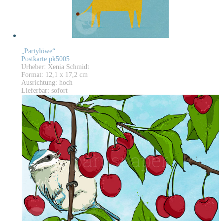
„Partylöwe“
Postkarte pk5005
Urheber: Xenia Schmidt
Format: 12,1 x 17,2 cm
Ausrichtung: hoch
Lieferbar: sofort