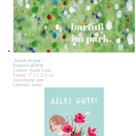
„barfuß im park.“
Postkarte pk5030
Urheber: Hanne Lund
Format: 17,2 x 12,1 cm
Ausrichtung: quer
Lieferbar: sofort