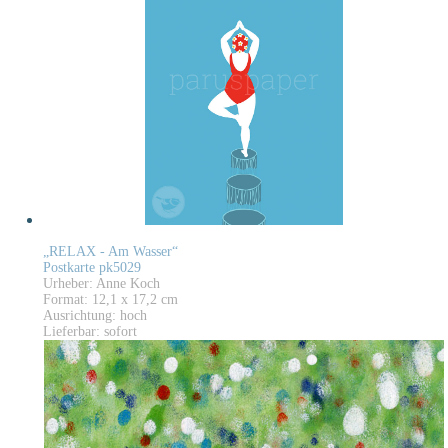
„RELAX - Am Wasser“
Postkarte pk5029
Urheber: Anne Koch
Format: 12,1 x 17,2 cm
Ausrichtung: hoch
Lieferbar: sofort