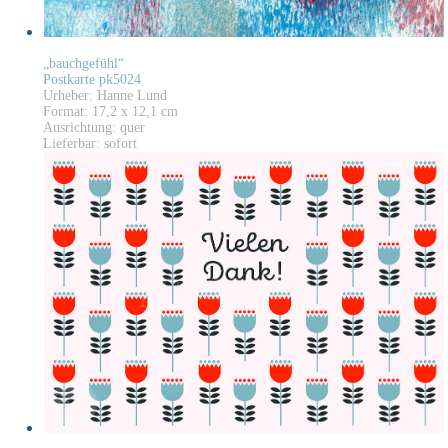
„bauchgefühl“
Postkarte pk5024
Urheber: Hanne Lund
Format: 17,2 x 12,1 cm
Ausrichtung: quer
Lieferbar: sofort