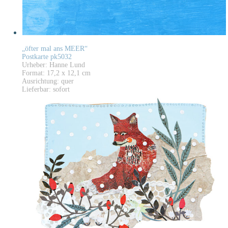
„öfter mal ans MEER“
Postkarte pk5032
Urheber: Hanne Lund
Format: 17,2 x 12,1 cm
Ausrichtung: quer
Lieferbar: sofort