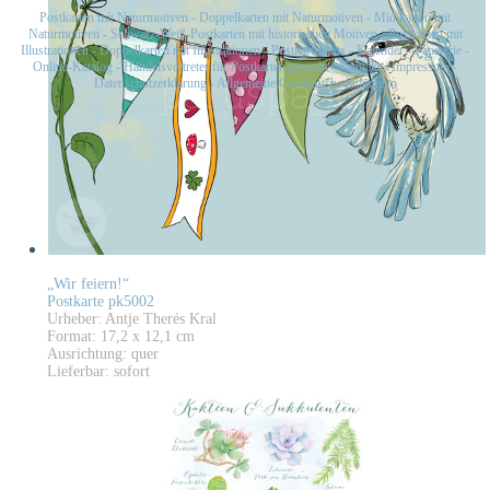
Postkarten mit Naturmotiven
-
Doppelkarten mit Naturmotiven
-
Midikarten mit
Naturmotiven
-
Schwarz-Weiß-Postkarten mit historischen Motiven
-
Postkarten mit
Illustrationen
-
Doppelkarten mit Illustrationen
-
Postkartensets
-
Kalender
-
Papeterie
-
Online-Katalog
-
Handelsvertreter für Postkarten gesucht
-
Kontakt
-
Impressum
-
Datenschutzerklärung
-
Allgemeine Geschäftsbedingungen
„Wir feiern!“
Postkarte pk5002
Urheber: Antje Therés Kral
Format: 17,2 x 12,1 cm
Ausrichtung: quer
Lieferbar: sofort