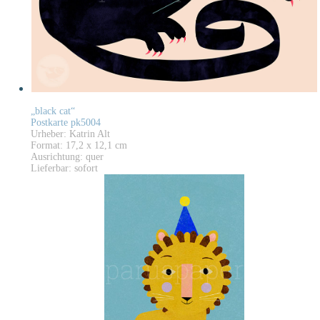
„black cat“
Postkarte pk5004
Urheber: Katrin Alt
Format: 17,2 x 12,1 cm
Ausrichtung: quer
Lieferbar: sofort