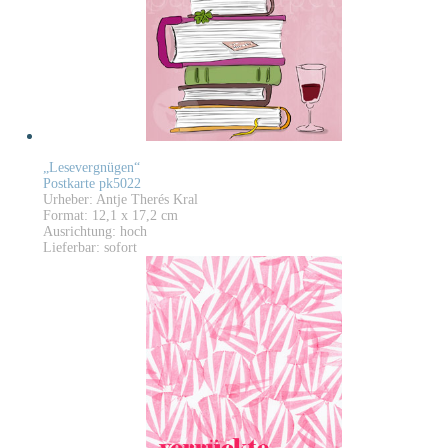
„Lesevergnügen“
Postkarte pk5022
Urheber: Antje Therés Kral
Format: 12,1 x 17,2 cm
Ausrichtung: hoch
Lieferbar: sofort