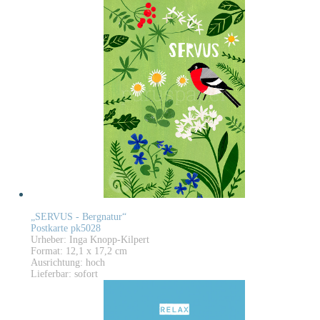
„SERVUS - Bergnatur“
Postkarte pk5028
Urheber: Inga Knopp-Kilpert
Format: 12,1 x 17,2 cm
Ausrichtung: hoch
Lieferbar: sofort