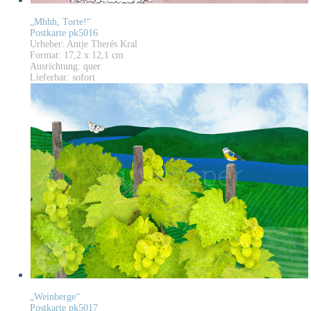
„Mhhh, Torte!“
Postkarte pk5016
Urheber: Antje Therés Kral
Format: 17,2 x 12,1 cm
Ausrichtung: quer
Lieferbar: sofort
„Weinberge“
Postkarte pk5017