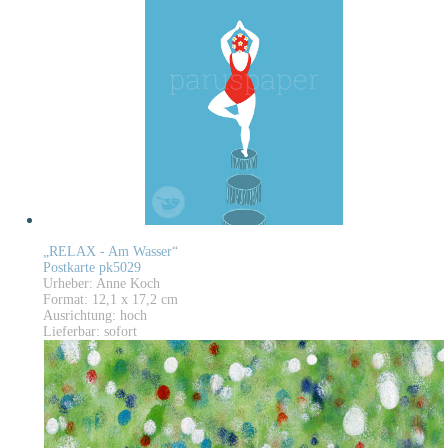
„RELAX - Am Wasser“
Postkarte pk5029
Urheber: Anne Koch
Format: 12,1 x 17,2 cm
Ausrichtung: hoch
Lieferbar: sofort