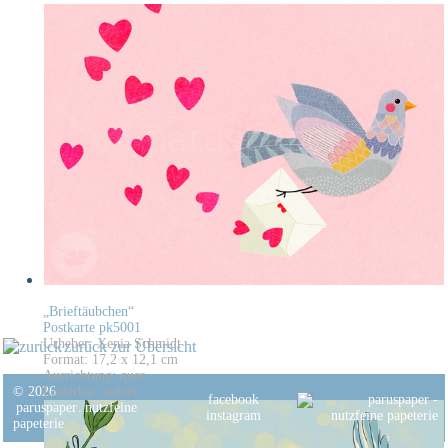
„Brieftäubchen“
Postkarte pk5001
Urheber: Xenia Schmidt
zurück zur Übersicht
Format: 17,2 x 12,1 cm
Ausrichtung: quer
© 2026
Lieferbar: sofort
facebook
paruspaper
.
nutzfeine
instagram
papeterie