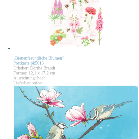
„Bienenfreundliche Blumen“
Postkarte pk5013
Urheber: Dörthe Brandt
Format: 12,1 x 17,2 cm
Ausrichtung: hoch
Lieferbar: sofort