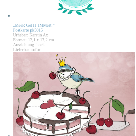
„MeeR GeHT IMMeR!“
Postkarte pk5015
Urheber: Kerstin Ax
Format: 12,1 x 17,2 cm
Ausrichtung: hoch
Lieferbar: sofort