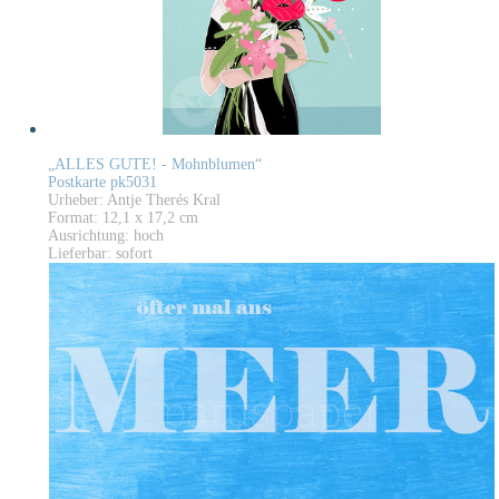
„ALLES GUTE! - Mohnblumen“
Postkarte pk5031
Urheber: Antje Therés Kral
Format: 12,1 x 17,2 cm
Ausrichtung: hoch
Lieferbar: sofort