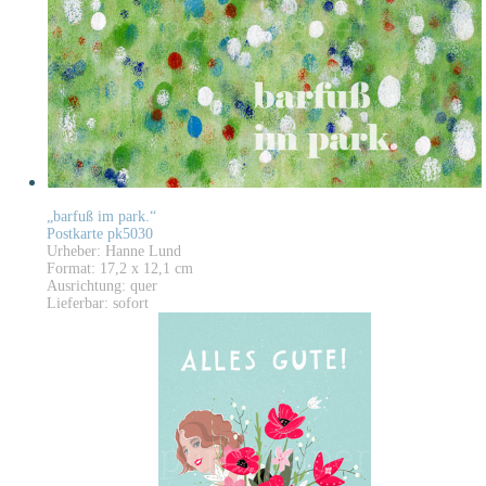
„barfuß im park.“
Postkarte pk5030
Urheber: Hanne Lund
Format: 17,2 x 12,1 cm
Ausrichtung: quer
Lieferbar: sofort