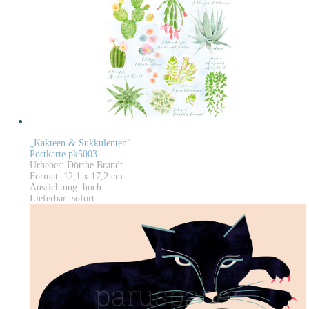
„Kakteen & Sukkulenten“
Postkarte pk5003
Urheber: Dörthe Brandt
Format: 12,1 x 17,2 cm
Ausrichtung: hoch
Lieferbar: sofort