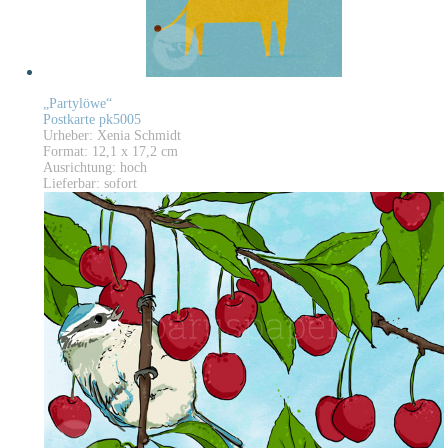
„Partylöwe“
Postkarte pk5005
Urheber: Xenia Schmidt
Format: 12,1 x 17,2 cm
Ausrichtung: hoch
Lieferbar: sofort