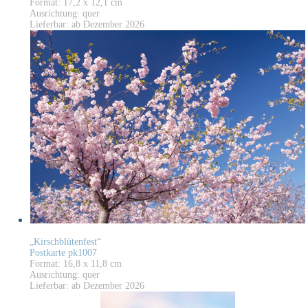
Format: 17,2 x 12,1 cm
Ausrichtung: quer
Lieferbar: ab Dezember 2026
„Kirschblütenfest“
Postkarte pk1007
Format: 16,8 x 11,8 cm
Ausrichtung: quer
Lieferbar: ab Dezember 2026