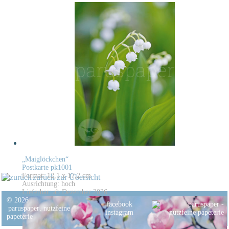
„Maiglöckchen“
Postkarte pk1001
Format: 12,1 x 17,2 cm
zurück zur Übersicht
Ausrichtung: hoch
Lieferbar: ab Dezember 2026
© 2026
facebook
paruspaper
.
nutzfeine
instagram
papeterie