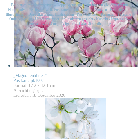
Postkarten mit Naturmotiven
-
Doppelkarten mit Naturmotiven
-
Midikarten mit
Naturmotiven
-
Schwarz-Weiß-Postkarten mit historischen Motiven
-
Postkarten mit
Illustrationen
-
Doppelkarten mit Illustrationen
-
Postkartensets
-
Kalender
-
Papeterie
-
Online-Katalog
-
Handelsvertreter für Postkarten gesucht
-
Kontakt
-
Impressum
-
Datenschutzerklärung
-
Allgemeine Geschäftsbedingungen
„Magnolienblüten“
Postkarte pk1002
Format: 17,2 x 12,1 cm
Ausrichtung: quer
Lieferbar: ab Dezember 2026