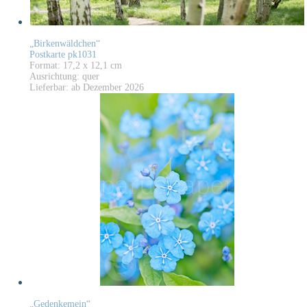
„Birkenwäldchen“
Postkarte pk1031
Format: 17,2 x 12,1 cm
Ausrichtung: quer
Lieferbar: ab Dezember 2026
„Gedenkemein“