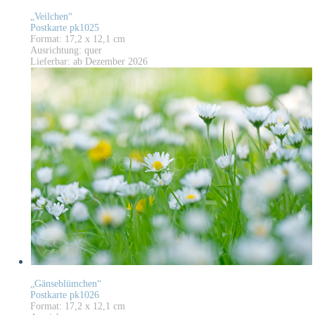
„Veilchen“
Postkarte pk1025
Format: 17,2 x 12,1 cm
Ausrichtung: quer
Lieferbar: ab Dezember 2026
„Gänseblümchen“
Postkarte pk1026
Format: 17,2 x 12,1 cm