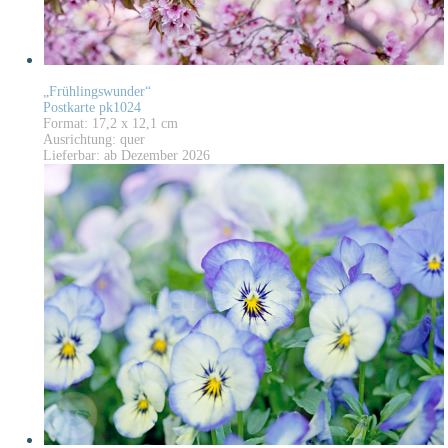
„Frühlingswunder“
Postkarte pk1024
Format: 17,2 x 12,1 cm
Ausrichtung: quer
Lieferbar: ab Dezember 2026