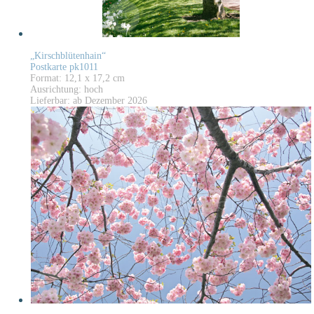
„Kirschblütenhain“
Postkarte pk1011
Format: 12,1 x 17,2 cm
Ausrichtung: hoch
Lieferbar: ab Dezember 2026