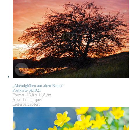
„Abendglühen am alten Baum“
Postkarte pk1021
Format: 16,8 x 11,8 cm
Ausrichtung: quer
Lieferbar: sofort