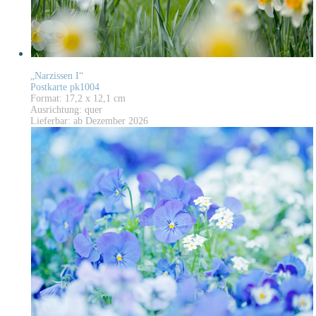
„Narzissen I“
Postkarte pk1004
Format: 17,2 x 12,1 cm
Ausrichtung: quer
Lieferbar: ab Dezember 2026