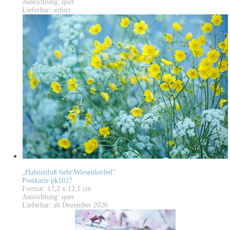
Ausrichtung: quer
Lieferbar: sofort
„Hahnenfuß liebt Wiesenkerbel“
Postkarte pk1027
Format: 17,2 x 12,1 cm
Ausrichtung: quer
Lieferbar: ab Dezember 2026