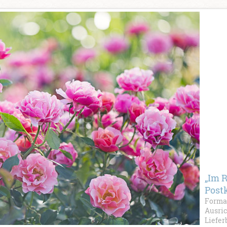
„Im 
Post
Format
Ausric
Liefer