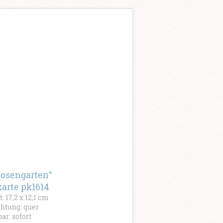
Rosengarten“
karte pk1614
: 17,2 x 12,1 cm
htung: quer
bar: sofort