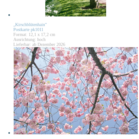
„Kirschblütenhain“
Postkarte pk1011
Format: 12,1 x 17,2 cm
Ausrichtung: hoch
Lieferbar: ab Dezember 2026