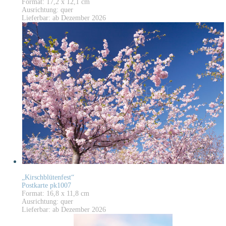
Format: 17,2 x 12,1 cm
Ausrichtung: quer
Lieferbar: ab Dezember 2026
„Kirschblütenfest“
Postkarte pk1007
Format: 16,8 x 11,8 cm
Ausrichtung: quer
Lieferbar: ab Dezember 2026