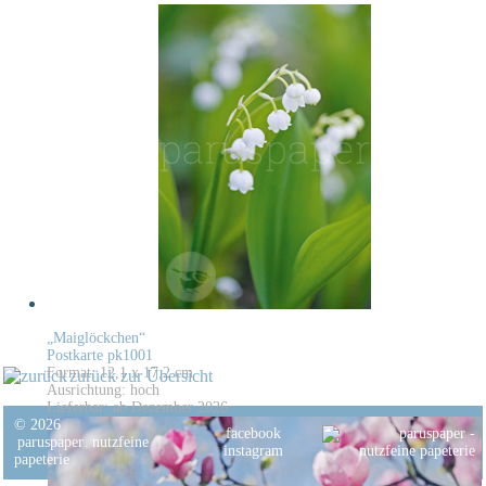
„Maiglöckchen“
Postkarte pk1001
Format: 12,1 x 17,2 cm
zurück zur Übersicht
Ausrichtung: hoch
Lieferbar: ab Dezember 2026
© 2026
facebook
paruspaper
.
nutzfeine
instagram
papeterie