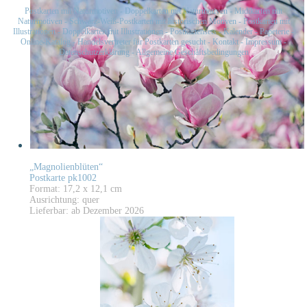
Postkarten mit Naturmotiven
-
Doppelkarten mit Naturmotiven
-
Midikarten mit
Naturmotiven
-
Schwarz-Weiß-Postkarten mit historischen Motiven
-
Postkarten mit
Illustrationen
-
Doppelkarten mit Illustrationen
-
Postkartensets
-
Kalender
-
Papeterie
-
Online-Katalog
-
Handelsvertreter für Postkarten gesucht
-
Kontakt
-
Impressum
-
Datenschutzerklärung
-
Allgemeine Geschäftsbedingungen
„Magnolienblüten“
Postkarte pk1002
Format: 17,2 x 12,1 cm
Ausrichtung: quer
Lieferbar: ab Dezember 2026