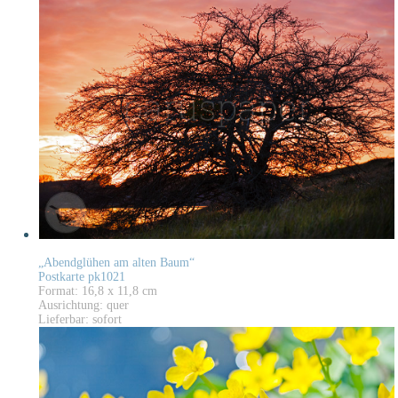
„Abendglühen am alten Baum“
Postkarte pk1021
Format: 16,8 x 11,8 cm
Ausrichtung: quer
Lieferbar: sofort