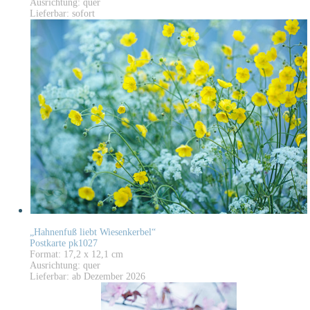
Ausrichtung: quer
Lieferbar: sofort
„Hahnenfuß liebt Wiesenkerbel“
Postkarte pk1027
Format: 17,2 x 12,1 cm
Ausrichtung: quer
Lieferbar: ab Dezember 2026