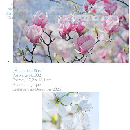
Postkarten mit Naturmotiven
-
Doppelkarten mit Naturmotiven
-
Midikarten mit
Naturmotiven
-
Schwarz-Weiß-Postkarten mit historischen Motiven
-
Postkarten mit
Illustrationen
-
Doppelkarten mit Illustrationen
-
Postkartensets
-
Kalender
-
Papeterie
-
Online-Katalog
-
Handelsvertreter für Postkarten gesucht
-
Kontakt
-
Impressum
-
Datenschutzerklärung
-
Allgemeine Geschäftsbedingungen
„Magnolienblüten“
Postkarte pk1002
Format: 17,2 x 12,1 cm
Ausrichtung: quer
Lieferbar: ab Dezember 2026