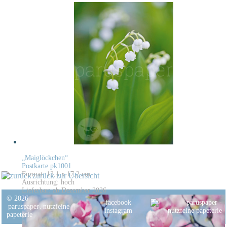
„Maiglöckchen“
Postkarte pk1001
Format: 12,1 x 17,2 cm
zurück zur Übersicht
Ausrichtung: hoch
Lieferbar: ab Dezember 2026
© 2026
facebook
paruspaper
.
nutzfeine
instagram
papeterie