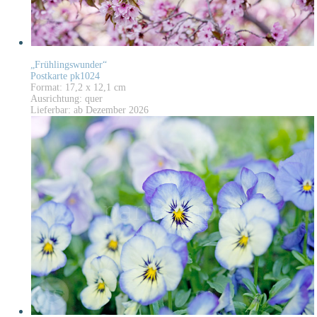
„Frühlingswunder“
Postkarte pk1024
Format: 17,2 x 12,1 cm
Ausrichtung: quer
Lieferbar: ab Dezember 2026