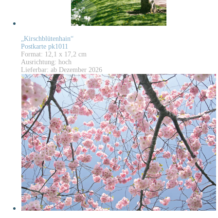
„Kirschblütenhain“
Postkarte pk1011
Format: 12,1 x 17,2 cm
Ausrichtung: hoch
Lieferbar: ab Dezember 2026