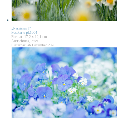
„Narzissen I“
Postkarte pk1004
Format: 17,2 x 12,1 cm
Ausrichtung: quer
Lieferbar: ab Dezember 2026