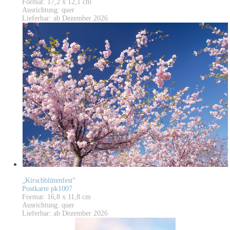
Format: 17,2 x 12,1 cm
Ausrichtung: quer
Lieferbar: ab Dezember 2026
„Kirschblütenfest“
Postkarte pk1007
Format: 16,8 x 11,8 cm
Ausrichtung: quer
Lieferbar: ab Dezember 2026