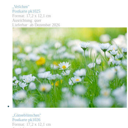
„Veilchen“
Postkarte pk1025
Format: 17,2 x 12,1 cm
Ausrichtung: quer
Lieferbar: ab Dezember 2026
„Gänseblümchen“
Postkarte pk1026
Format: 17,2 x 12,1 cm