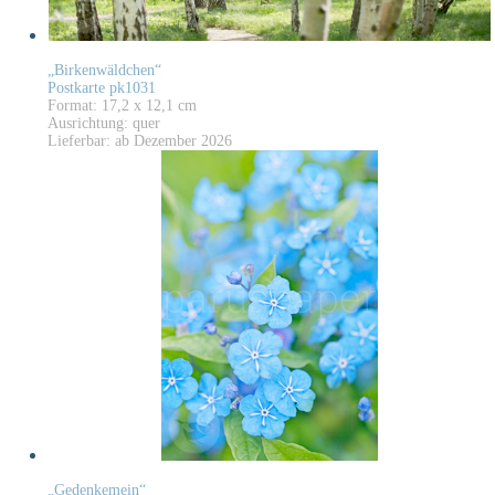
„Birkenwäldchen“
Postkarte pk1031
Format: 17,2 x 12,1 cm
Ausrichtung: quer
Lieferbar: ab Dezember 2026
„Gedenkemein“