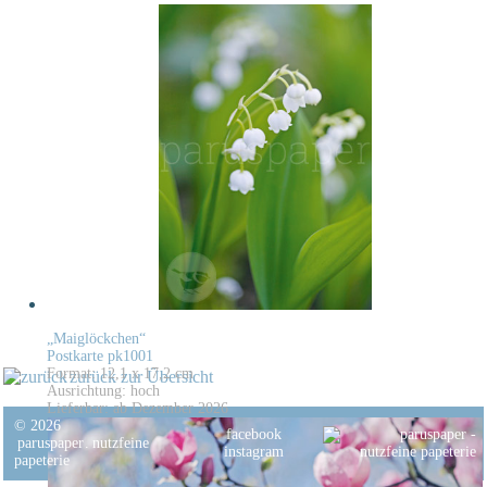
„Maiglöckchen“
Postkarte pk1001
Format: 12,1 x 17,2 cm
zurück zur Übersicht
Ausrichtung: hoch
Lieferbar: ab Dezember 2026
© 2026
facebook
paruspaper
.
nutzfeine
instagram
papeterie