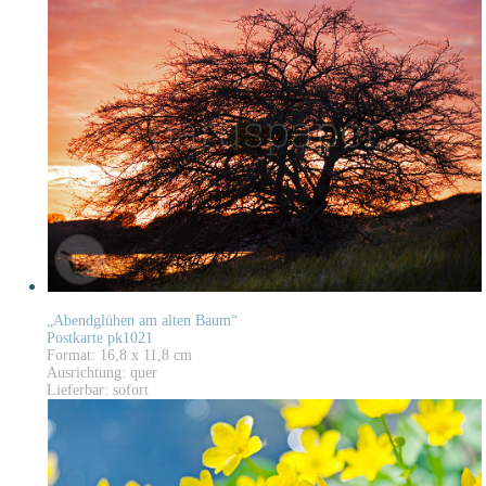
„Abendglühen am alten Baum“
Postkarte pk1021
Format: 16,8 x 11,8 cm
Ausrichtung: quer
Lieferbar: sofort