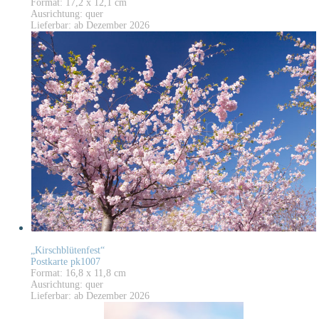
Format: 17,2 x 12,1 cm
Ausrichtung: quer
Lieferbar: ab Dezember 2026
„Kirschblütenfest“
Postkarte pk1007
Format: 16,8 x 11,8 cm
Ausrichtung: quer
Lieferbar: ab Dezember 2026