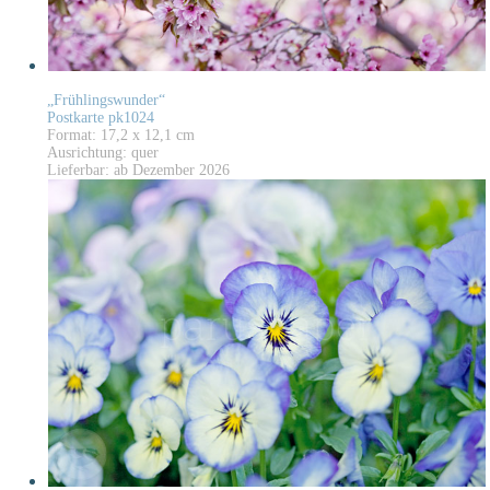
„Frühlingswunder“
Postkarte pk1024
Format: 17,2 x 12,1 cm
Ausrichtung: quer
Lieferbar: ab Dezember 2026