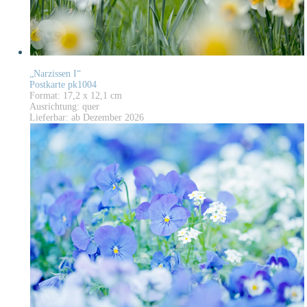
„Narzissen I“
Postkarte pk1004
Format: 17,2 x 12,1 cm
Ausrichtung: quer
Lieferbar: ab Dezember 2026