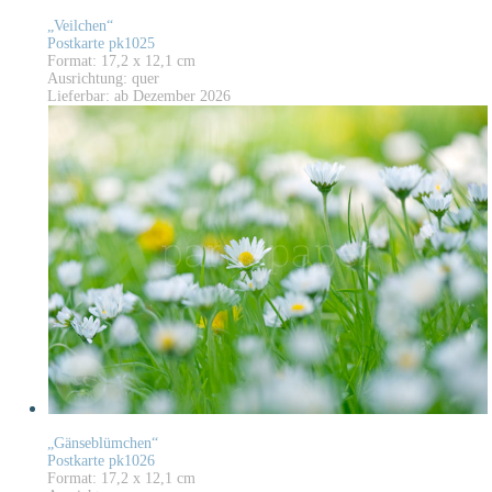
„Veilchen“
Postkarte pk1025
Format: 17,2 x 12,1 cm
Ausrichtung: quer
Lieferbar: ab Dezember 2026
„Gänseblümchen“
Postkarte pk1026
Format: 17,2 x 12,1 cm