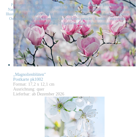
Postkarten mit Naturmotiven
-
Doppelkarten mit Naturmotiven
-
Midikarten mit
Naturmotiven
-
Schwarz-Weiß-Postkarten mit historischen Motiven
-
Postkarten mit
Illustrationen
-
Doppelkarten mit Illustrationen
-
Postkartensets
-
Kalender
-
Papeterie
-
Online-Katalog
-
Handelsvertreter für Postkarten gesucht
-
Kontakt
-
Impressum
-
Datenschutzerklärung
-
Allgemeine Geschäftsbedingungen
„Magnolienblüten“
Postkarte pk1002
Format: 17,2 x 12,1 cm
Ausrichtung: quer
Lieferbar: ab Dezember 2026