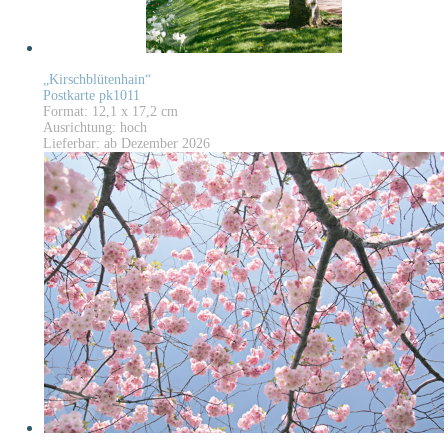
„Kirschblütenhain“
Postkarte pk1011
Format: 12,1 x 17,2 cm
Ausrichtung: hoch
Lieferbar: ab Dezember 2026