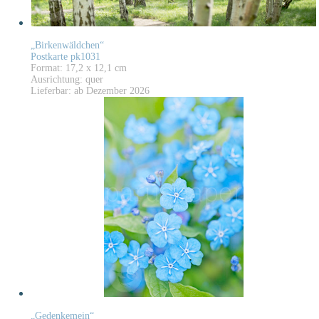
„Birkenwäldchen“
Postkarte pk1031
Format: 17,2 x 12,1 cm
Ausrichtung: quer
Lieferbar: ab Dezember 2026
„Gedenkemein“