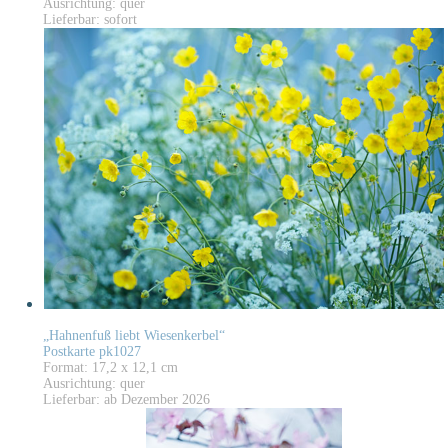
Ausrichtung: quer
Lieferbar: sofort
„Hahnenfuß liebt Wiesenkerbel“
Postkarte pk1027
Format: 17,2 x 12,1 cm
Ausrichtung: quer
Lieferbar: ab Dezember 2026