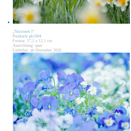
„Narzissen I“
Postkarte pk1004
Format: 17,2 x 12,1 cm
Ausrichtung: quer
Lieferbar: ab Dezember 2026