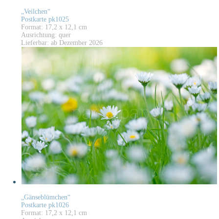
„Veilchen“
Postkarte pk1025
Format: 17,2 x 12,1 cm
Ausrichtung: quer
Lieferbar: ab Dezember 2026
„Gänseblümchen“
Postkarte pk1026
Format: 17,2 x 12,1 cm