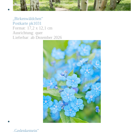
„Birkenwäldchen“
Postkarte pk1031
Format: 17,2 x 12,1 cm
Ausrichtung: quer
Lieferbar: ab Dezember 2026
„Gedenkemein“