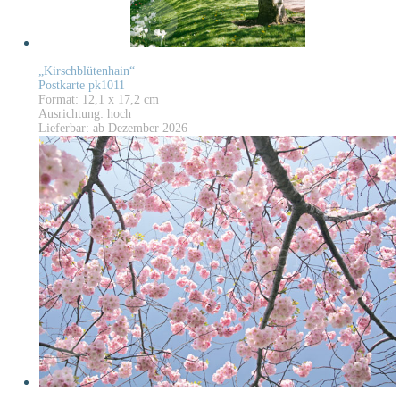
„Kirschblütenhain“
Postkarte pk1011
Format: 12,1 x 17,2 cm
Ausrichtung: hoch
Lieferbar: ab Dezember 2026