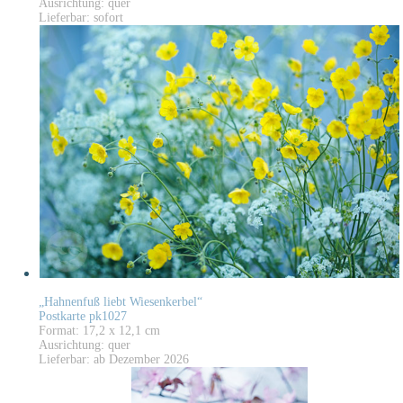
Ausrichtung: quer
Lieferbar: sofort
„Hahnenfuß liebt Wiesenkerbel“
Postkarte pk1027
Format: 17,2 x 12,1 cm
Ausrichtung: quer
Lieferbar: ab Dezember 2026