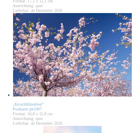
Format: 17,2 x 12,1 cm
Ausrichtung: quer
Lieferbar: ab Dezember 2026
„Kirschblütenfest“
Postkarte pk1007
Format: 16,8 x 11,8 cm
Ausrichtung: quer
Lieferbar: ab Dezember 2026