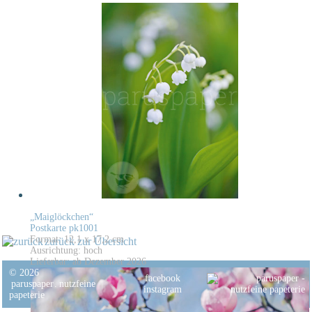
„Maiglöckchen“
Postkarte pk1001
Format: 12,1 x 17,2 cm
zurück zur Übersicht
Ausrichtung: hoch
Lieferbar: ab Dezember 2026
© 2026
facebook
paruspaper
.
nutzfeine
instagram
papeterie