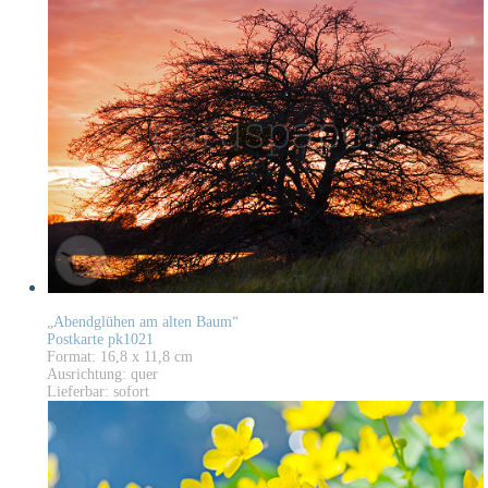
„Abendglühen am alten Baum“
Postkarte pk1021
Format: 16,8 x 11,8 cm
Ausrichtung: quer
Lieferbar: sofort