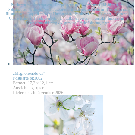
Postkarten mit Naturmotiven
-
Doppelkarten mit Naturmotiven
-
Midikarten mit
Naturmotiven
-
Schwarz-Weiß-Postkarten mit historischen Motiven
-
Postkarten mit
Illustrationen
-
Doppelkarten mit Illustrationen
-
Postkartensets
-
Kalender
-
Papeterie
-
Online-Katalog
-
Handelsvertreter für Postkarten gesucht
-
Kontakt
-
Impressum
-
Datenschutzerklärung
-
Allgemeine Geschäftsbedingungen
„Magnolienblüten“
Postkarte pk1002
Format: 17,2 x 12,1 cm
Ausrichtung: quer
Lieferbar: ab Dezember 2026