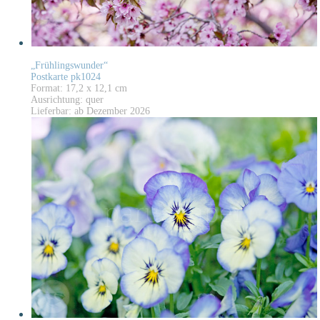
„Frühlingswunder“
Postkarte pk1024
Format: 17,2 x 12,1 cm
Ausrichtung: quer
Lieferbar: ab Dezember 2026