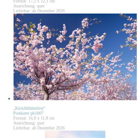
Format: 17,2 x 12,1 cm
Ausrichtung: quer
Lieferbar: ab Dezember 2026
„Kirschblütenfest“
Postkarte pk1007
Format: 16,8 x 11,8 cm
Ausrichtung: quer
Lieferbar: ab Dezember 2026