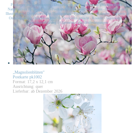
Postkarten mit Naturmotiven
-
Doppelkarten mit Naturmotiven
-
Midikarten mit
Naturmotiven
-
Schwarz-Weiß-Postkarten mit historischen Motiven
-
Postkarten mit
Illustrationen
-
Doppelkarten mit Illustrationen
-
Postkartensets
-
Kalender
-
Papeterie
-
Online-Katalog
-
Handelsvertreter für Postkarten gesucht
-
Kontakt
-
Impressum
-
Datenschutzerklärung
-
Allgemeine Geschäftsbedingungen
„Magnolienblüten“
Postkarte pk1002
Format: 17,2 x 12,1 cm
Ausrichtung: quer
Lieferbar: ab Dezember 2026