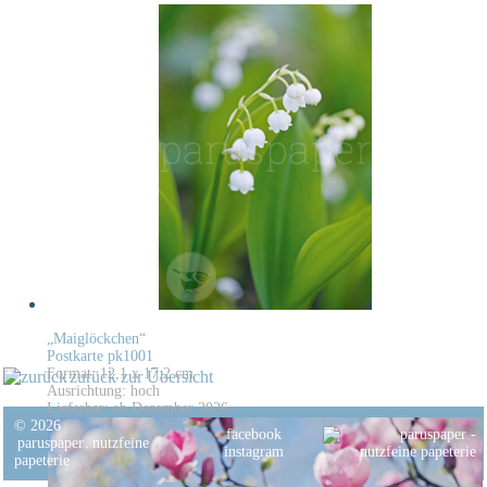
„Maiglöckchen“
Postkarte pk1001
Format: 12,1 x 17,2 cm
zurück zur Übersicht
Ausrichtung: hoch
Lieferbar: ab Dezember 2026
© 2026
facebook
paruspaper
.
nutzfeine
instagram
papeterie