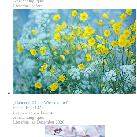
Ausrichtung: quer
Lieferbar: sofort
„Hahnenfuß liebt Wiesenkerbel“
Postkarte pk1027
Format: 17,2 x 12,1 cm
Ausrichtung: quer
Lieferbar: ab Dezember 2026