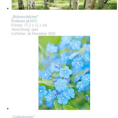
„Birkenwäldchen“
Postkarte pk1031
Format: 17,2 x 12,1 cm
Ausrichtung: quer
Lieferbar: ab Dezember 2026
„Gedenkemein“