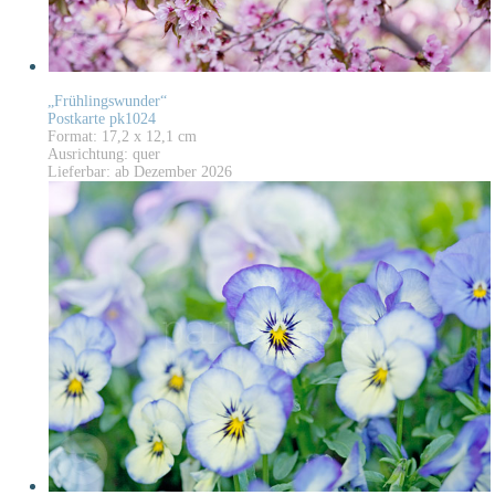
„Frühlingswunder“
Postkarte pk1024
Format: 17,2 x 12,1 cm
Ausrichtung: quer
Lieferbar: ab Dezember 2026