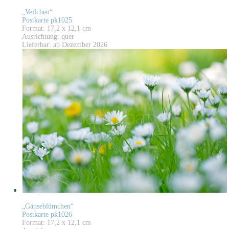
„Veilchen“
Postkarte pk1025
Format: 17,2 x 12,1 cm
Ausrichtung: quer
Lieferbar: ab Dezember 2026
„Gänseblümchen“
Postkarte pk1026
Format: 17,2 x 12,1 cm