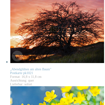
„Abendglühen am alten Baum“
Postkarte pk1021
Format: 16,8 x 11,8 cm
Ausrichtung: quer
Lieferbar: sofort