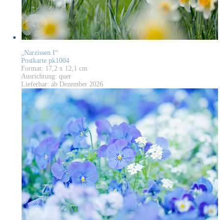
„Narzissen I“
Postkarte pk1004
Format: 17,2 x 12,1 cm
Ausrichtung: quer
Lieferbar: ab Dezember 2026