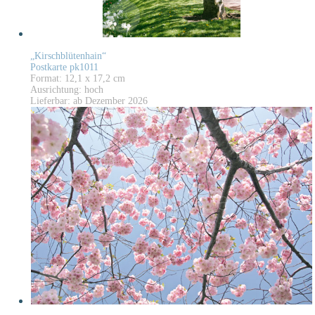
„Kirschblütenhain“
Postkarte pk1011
Format: 12,1 x 17,2 cm
Ausrichtung: hoch
Lieferbar: ab Dezember 2026