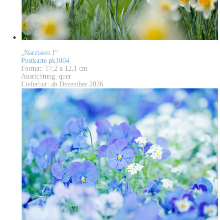
„Narzissen I“
Postkarte pk1004
Format: 17,2 x 12,1 cm
Ausrichtung: quer
Lieferbar: ab Dezember 2026