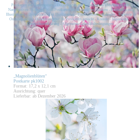
Postkarten mit Naturmotiven
-
Doppelkarten mit Naturmotiven
-
Midikarten mit
Naturmotiven
-
Schwarz-Weiß-Postkarten mit historischen Motiven
-
Postkarten mit
Illustrationen
-
Doppelkarten mit Illustrationen
-
Postkartensets
-
Kalender
-
Papeterie
-
Online-Katalog
-
Handelsvertreter für Postkarten gesucht
-
Kontakt
-
Impressum
-
Datenschutzerklärung
-
Allgemeine Geschäftsbedingungen
„Magnolienblüten“
Postkarte pk1002
Format: 17,2 x 12,1 cm
Ausrichtung: quer
Lieferbar: ab Dezember 2026