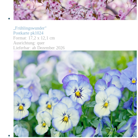
„Frühlingswunder“
Postkarte pk1024
Format: 17,2 x 12,1 cm
Ausrichtung: quer
Lieferbar: ab Dezember 2026