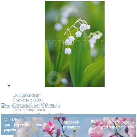
„Maiglöckchen“
Postkarte pk1001
Format: 12,1 x 17,2 cm
zurück zur Übersicht
Ausrichtung: hoch
Lieferbar: ab Dezember 2026
© 2026
facebook
paruspaper
.
nutzfeine
instagram
papeterie