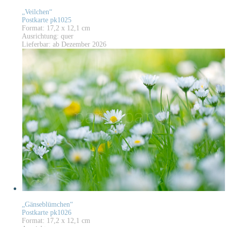
„Veilchen“
Postkarte pk1025
Format: 17,2 x 12,1 cm
Ausrichtung: quer
Lieferbar: ab Dezember 2026
„Gänseblümchen“
Postkarte pk1026
Format: 17,2 x 12,1 cm