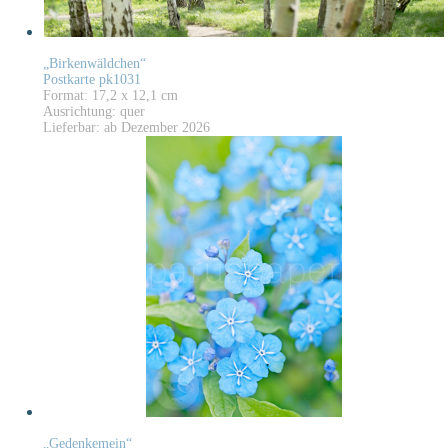
„Birkenwäldchen“
Postkarte pk1031
Format: 17,2 x 12,1 cm
Ausrichtung: quer
Lieferbar: ab Dezember 2026
„Gedenkemein“