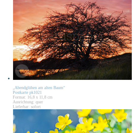
„Abendglühen am alten Baum“
Postkarte pk1021
Format: 16,8 x 11,8 cm
Ausrichtung: quer
Lieferbar: sofort