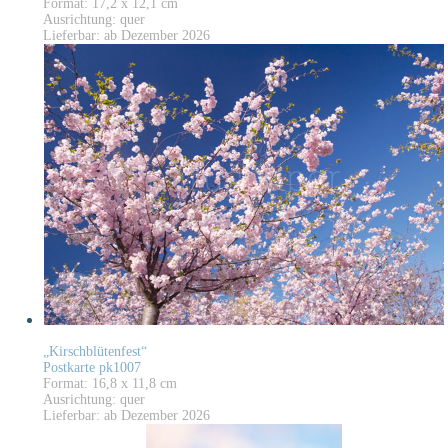
Format: 17,2 x 12,1 cm
Ausrichtung: quer
Lieferbar: ab Dezember 2026
„Kirschblütenfest“
Postkarte pk1007
Format: 16,8 x 11,8 cm
Ausrichtung: quer
Lieferbar: ab Dezember 2026