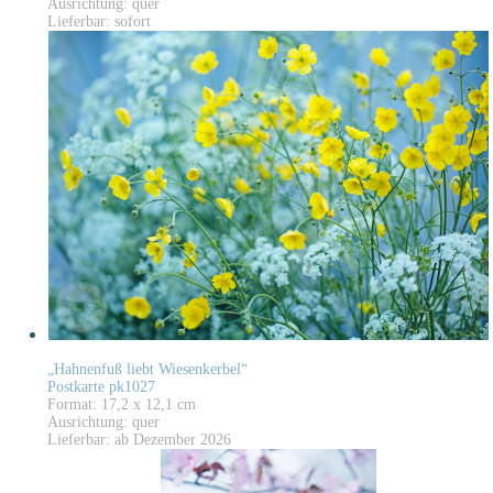
Ausrichtung: quer
Lieferbar: sofort
„Hahnenfuß liebt Wiesenkerbel“
Postkarte pk1027
Format: 17,2 x 12,1 cm
Ausrichtung: quer
Lieferbar: ab Dezember 2026