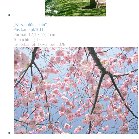
„Kirschblütenhain“
Postkarte pk1011
Format: 12,1 x 17,2 cm
Ausrichtung: hoch
Lieferbar: ab Dezember 2026