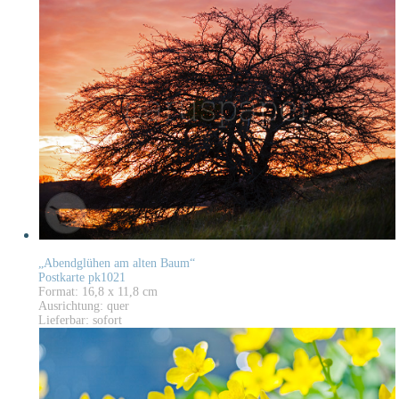
„Abendglühen am alten Baum“
Postkarte pk1021
Format: 16,8 x 11,8 cm
Ausrichtung: quer
Lieferbar: sofort