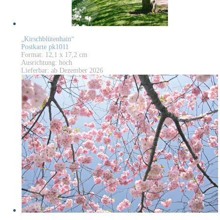
„Kirschblütenhain“
Postkarte pk1011
Format: 12,1 x 17,2 cm
Ausrichtung: hoch
Lieferbar: ab Dezember 2026