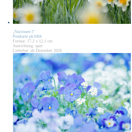
„Narzissen I“
Postkarte pk1004
Format: 17,2 x 12,1 cm
Ausrichtung: quer
Lieferbar: ab Dezember 2026