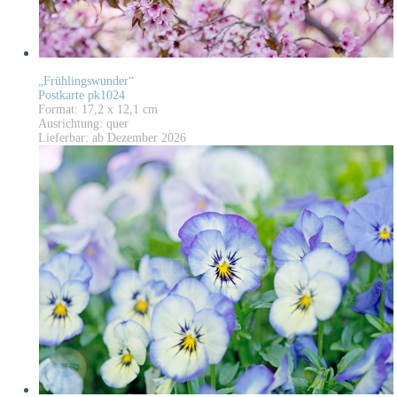
„Frühlingswunder“
Postkarte pk1024
Format: 17,2 x 12,1 cm
Ausrichtung: quer
Lieferbar: ab Dezember 2026