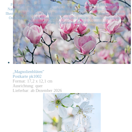
Postkarten mit Naturmotiven
-
Doppelkarten mit Naturmotiven
-
Midikarten mit
Naturmotiven
-
Schwarz-Weiß-Postkarten mit historischen Motiven
-
Postkarten mit
Illustrationen
-
Doppelkarten mit Illustrationen
-
Postkartensets
-
Kalender
-
Papeterie
-
Online-Katalog
-
Handelsvertreter für Postkarten gesucht
-
Kontakt
-
Impressum
-
Datenschutzerklärung
-
Allgemeine Geschäftsbedingungen
„Magnolienblüten“
Postkarte pk1002
Format: 17,2 x 12,1 cm
Ausrichtung: quer
Lieferbar: ab Dezember 2026