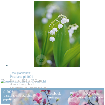
„Maiglöckchen“
Postkarte pk1001
Format: 12,1 x 17,2 cm
zurück zur Übersicht
Ausrichtung: hoch
Lieferbar: ab Dezember 2026
© 2026
facebook
paruspaper
.
nutzfeine
instagram
papeterie