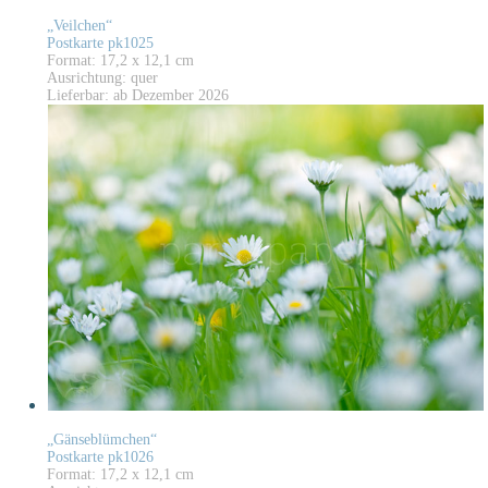
„Veilchen“
Postkarte pk1025
Format: 17,2 x 12,1 cm
Ausrichtung: quer
Lieferbar: ab Dezember 2026
„Gänseblümchen“
Postkarte pk1026
Format: 17,2 x 12,1 cm