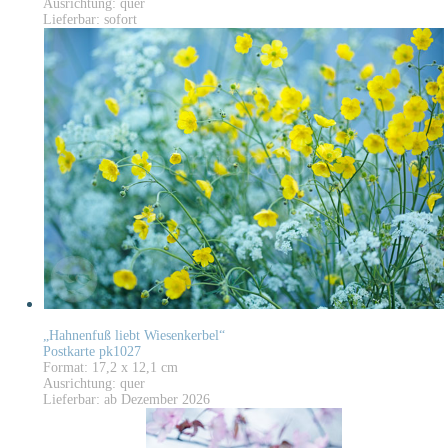
Ausrichtung: quer
Lieferbar: sofort
„Hahnenfuß liebt Wiesenkerbel“
Postkarte pk1027
Format: 17,2 x 12,1 cm
Ausrichtung: quer
Lieferbar: ab Dezember 2026