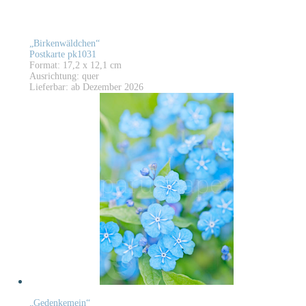
„Birkenwäldchen“
Postkarte pk1031
Format: 17,2 x 12,1 cm
Ausrichtung: quer
Lieferbar: ab Dezember 2026
„Gedenkemein“