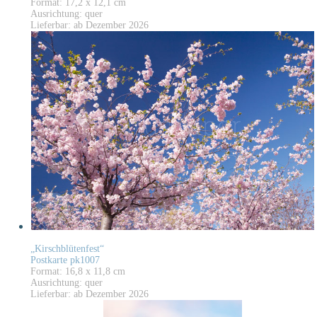
Format: 17,2 x 12,1 cm
Ausrichtung: quer
Lieferbar: ab Dezember 2026
„Kirschblütenfest“
Postkarte pk1007
Format: 16,8 x 11,8 cm
Ausrichtung: quer
Lieferbar: ab Dezember 2026